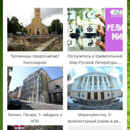
:
Таллиннцы предпочитают
Погрузитесь в Удивительный
посолиднее
Мир Русской Литературы с
azon.market
Таллин, Пагари, 1: забудьте о
Мерепуйестеэ, 5:
КГБ!
архитектурный роман в двух
частях: как готовились к