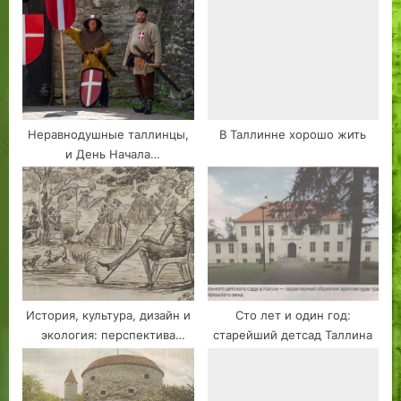
юбилею РКЦ, 10 лет тому
назад
Неравнодушные таллинцы,
В Таллинне хорошо жить
и День Начала
строительства города
Ревеля
История, культура, дизайн и
Сто лет и один год:
экология: перспектива
старейший детсад Таллина
таллинской уличной
скамейки