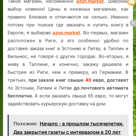
Такой магазин, несомненно
azon.market
. Широкий
выбор новинок! Цены в книжных магазинах, как
правило близкие и отличаются не сильно. Именно
потому при поиске где заказать и купить книгу в
Европе, я выбираю
azon.market
. Во-первых, магазин
расположен в Риге, а это особенно удобно по
доставке заказа книг в Эстонию и Литву, в Таллин и
Вильнюс, не говоря о других городах. Во-вторых, я
живу в Таллине, и конечно, закажу дешевле и
быстрее из Риги, чем к примеру, из Германии. В
третьих,
при заказе книг свыше
40
евро,
доставят
по Эстонии, Латвии и Литве
до почтового автомата
бесплатно.
А если заказать свыше 65 евро, то могут
задействовать курьерскую доставку на дом.
Похожие:
Начало - в прошлом тысячелетии.
Два закрытия газеты с интервалом в 20 лет