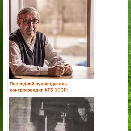
Последний руководитель
контрразведки КГБ ЭССР:
большинство завербованных в
агенты считали это большой честью