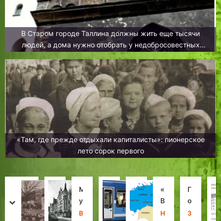
В Старом городе Таллина должны жить еще тысячи
людей, а дома нужно отобрать у недобросовестных
владельцев
«Там, где прежде отдыхали капиталисты»: пионерское
лето сорок первого
С
Г
М
Ч
П
«
К
Г
т
л
у
ё
е
В
н
о
prev
next
о
у
ж
р
р
е
у
с
И
Л
В
Л
Н
Н
И
З