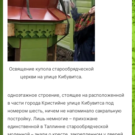
о
я
а
и
н
т
л
т
и
н
л
е
б
и
и
г
ы
к
н
л
л
в
,
а
и
с
Р
в
к
а
н
в
т
ы
е
у
е
Освящение купола старообрядческой
р
ш
н
церкви на улице Кибувитса.
е
н
о
Т
а
в
а
я
о
одноэтажное строение, стоящее на расположенной
м
п
с
в части города Кристийне улице Кибувитса под
м
л
т
номером шесть, ничем не напоминало сакральную
с
о
и
постройку. Лишь немногие – прихожане
а
щ
!
единственной в Таллинне старообрядческой
а
а
В
р
д
э
моленной – знали о кресте, закрепленном у дверей