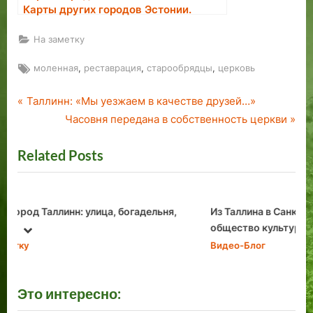
Карты других городов Эстонии.
На заметку
Tags:
,
,
,
моленная
реставрация
старообрядцы
церковь
P
Навигация
Таллинн: «Мы уезжаем в качестве друзей…»
r
N
Часовня передана в собственность церкви
по
e
e
Related Posts
v
x
записям
i
t
o
P
u
o
я,
Из Таллина в Санкт-Петербург: Эстонское
s
s
общество культуры в 2024 году. Расширенная
prev
next
версия. 2024 год.
P
t
Видео-Блог
o
:
s
Это интересно:
t