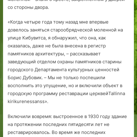
е
ь
т
со стороны двора.
.
о
т
«Когда четыре года тому назад мне впервые
д
довелось заняться старообрядческой моленной на
е
улице Кибувитса, я обнаружил, что она, как
н
оказалась, даже не была внесена в регистр
ь
памятников архитектуры, – рассказывает
р
заведующий отделом охраны памятников старины
о
в
городского Департамента культурных ценностей
н
Борис Дубовик. – Мы не только поспешили
о
восполнить это упущение, но и включили объект в
2
городскую программу реставрации церквейTallinna
5
kirikurenessanss».
л
е
Включили вовремя: выстроенное в 1930 году здание
т
на протяжении последних пятидесяти лет не
н
реставрировалось. Во время же последних
а