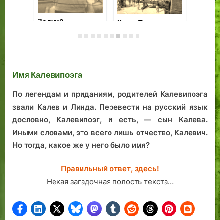
«В танце вы,
Зо
маркиза, дивно
Ал
хороши…»
Вл
эс
Каким был Таллин
би
во время кризиса
Имя Калевипоэга
Та
1930 года?
Посмотрите сами!
По легендам и приданиям, родителей Калевипоэга
звали Калев и Линда. Перевести на русский язык
дословно, Калевипоэг, и есть, — сын Калева.
Иными словами, это всего лишь отчество, Калевич.
Но тогда, какое же у него было имя?
Правильный ответ, здесь!
Некая загадочная полость текста…