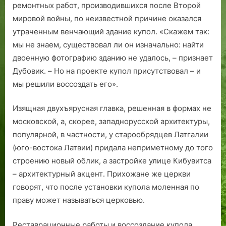
з
ремонтных работ, производившихся после Второй
а
мировой войны, по неизвестной причине оказался
д
утраченным венчающий здание купол. «Скажем так:
!
мы не знаем, существовал ли он изначально: найти
двоенную фотографию зданию не удалось, – признает
Дубовик. – Но на проекте купол присутствовал – и
мы решили воссоздать его».
Изящная двухъярусная главка, решенная в формах не
московской, а, скорее, западнорусской архитектуры,
популярной, в частности, у старообрядцев Латгалии
(юго-востока Латвии) придала неприметному до того
строению новый облик, а застройке улице Кибувитса
– архитектурный акцент. Прихожане же церкви
говорят, что после установки купола моленная по
праву может называться церковью.
Реставрационные работы и воссоздание купола