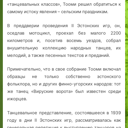
«танцевальных классов», Тооми решил обратиться к
самому истоку явления – сельским праздникам.
В преддверии проведения II Эстонских игр, он,
оседлав мотоцикл, проехал без малого 2200
километров и, посетив восемь уездов, собрал
внушительную коллекцию народных танцев, их
мелодий, а также песенных текстов и преданий.
Примечательно, что в свое собрание Тооми включал
образцы не только собственно эстонского
фольклора, но и других финно-угорских народов: тот
же танец «Вируские ворота» был известен среди
ижорцев.
Танцевальное представление, состоявшееся в 1939
году в дни II Эстонских игр, рассматривалась как
генеральная репетиция к выступлению танцоров на