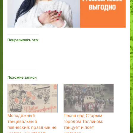
Понравилось это:
Похожие записи
Молодёжный
Песня над Старым
танцевальный
городом Таллином:
певческий: праздник не
танцует и поет