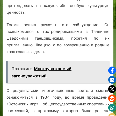
претендовать на какую-либо особую культурную
ценность.
Тооми решил развеять это заблуждение. Он
познакомился с гастролировавшими в Таллинне
шведскими танцовщиками, посетил по их
приглашению Швецию, а по возвращению в родные
края взялся за дело.
Похожие:
Многоуважаемый
вагоноуважатый
С результатами многочисленные зрители смогли
ознакомиться в 1934 году, во время проведения
«Эстонских игр» – общегосударственных спортивных
состязаний, в программу которых было решено