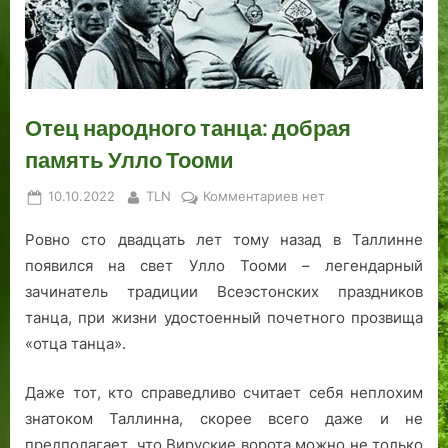
я
2
в
о
п
о
е
а
а
р
0
и
м
е
т
р
а
0
д
у
т
о
ж
в
0
о
м
е
г
а
а
г
м
о
р
о
в
Отец народного танца: добрая
о
н
н
б
л
ш
память Улло Тооми
д
а
а
у
ь
и
а
Х
р
р
в
е
Posted
By
к
10.10.2022
TLN
Комментариев
нет
.
е
х
ж
а
к
on
записи
Ч
л
у
ц
»
о
Ровно сто двадцать лет тому назад в Таллинне
Отец
а
ь
…
а
з
народного
появился на свет Улло Тооми – легендарный
с
с
»
…
танца:
зачинатель традиции Всеэстонских праздников
т
и
добрая
ь
н
танца, при жизни удостоенный почетного прозвища
память
П
к
«отца танца».
Улло
е
и
Тооми
р
Даже тот, кто справедливо считает себя неплохим
в
знатоком Таллинна, скорее всего даже и не
а
предполагает, что Вируские ворота можно не только