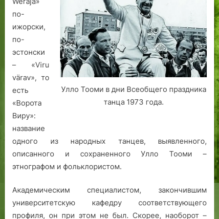
Weräja»
по-
ижорски,
по-
эстонски
– «Viru
värav», то
Улло Тооми в дни Всеобщего праздника
есть
танца 1973 года.
«Ворота
Виру»:
название
одного из народных танцев, выявленного,
описанного и сохраненного Улло Тооми –
этнографом и фольклористом.
Академическим специалистом, закончившим
университетскую кафедру соответствующего
профиля, он при этом не был. Скорее, наоборот –