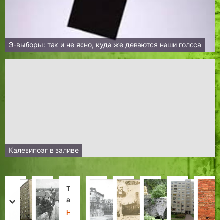
Э-выборы: так и не ясно, куда же деваются наши голоса
Калевипоэг в заливе
С
Д
Т
Т
«
П
О
В
у
о
а
а
З
о
т
С
prev
next
д
м
л
л
н
с
«
и
Х
З
Н
Л
Л
Л
Х
Х