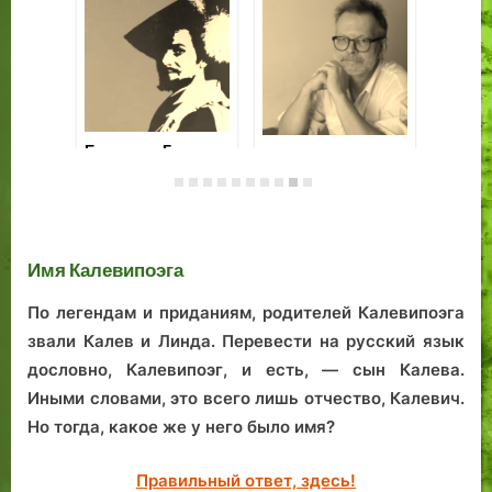
День Таллина:
Ревельские
Ещ
урок, который нам
гастроли Федора
От
дают история и
Шаляпина
жа
современность
Имя Калевипоэга
По легендам и приданиям, родителей Калевипоэга
звали Калев и Линда. Перевести на русский язык
дословно, Калевипоэг, и есть, — сын Калева.
Иными словами, это всего лишь отчество, Калевич.
Но тогда, какое же у него было имя?
Правильный ответ, здесь!