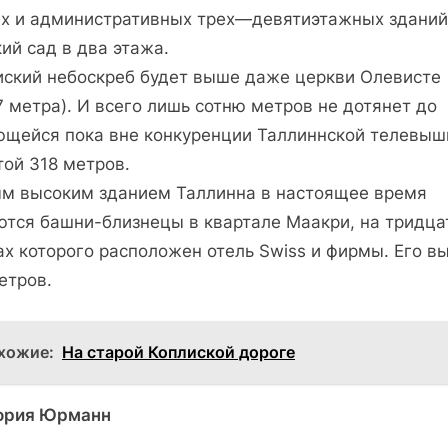
х и административных трех—девяти­этажных зданий
ий сад в два этажа.
иский небоскреб будет выше даже церкви Олевисте
7 метра). И всего лишь сотню метров не дотянет до
ющейся пока вне конкуренции Таллиннской телевыш
той 318 метров.
м высоким зданием Таллинна в настоящее время
ются башни-близнецы в квартале Маакри, на тридца
х которого расположен отель Swiss и фирмы. Его в
етров.
хожие:
На старой Коплиской дороге
ория Юрманн