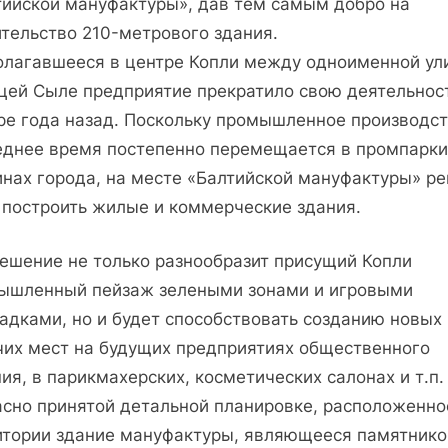
тийской мануфактуры», дав тем самым добро на
на
ительство 210-метрового здания.
Хельсинки
олагавшееся в центре Копли между одноименной ул
ицей Сыле предприятие прекратило свою деятельнос
ре года назад. Поскольку промышленное производст
еднее время постепенно перемещается в промпарки
инах города, на месте «Балтийской мануфактуры» р
 построить жилые и коммерческие здания.
решение не только разнообразит присущий Копли
ышленный пейзаж зелеными зонами и игровыми
адками, но и будет способствовать созданию новых
чих мест на будущих предприятиях общественного
ия, в парикмахерских, косметических салонах и т.п.
асно принятой детальной планировке, расположенно
итории здание мануфактуры, являющееся памятник