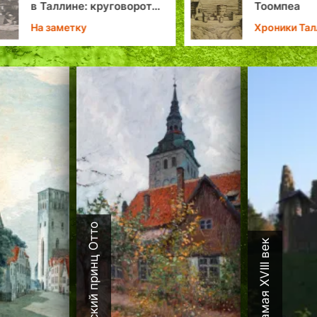
в Таллине: круговорот
Тоомпеа
вечных перемен
На заметку
Хроники Тал
Датский принц Отто
Каламая XVIII век