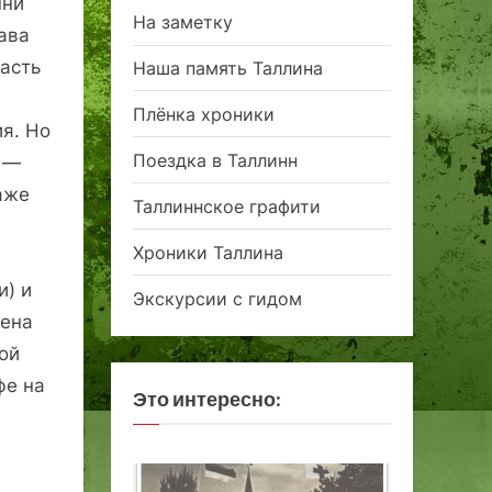
шни
На заметку
ава
часть
Наша память Таллина
Плёнка хроники
я. Но
Поездка в Таллинн
ы —
аже
Таллиннское графити
Хроники Таллина
и) и
Экскурсии с гидом
чена
ой
фе на
Это интересно: