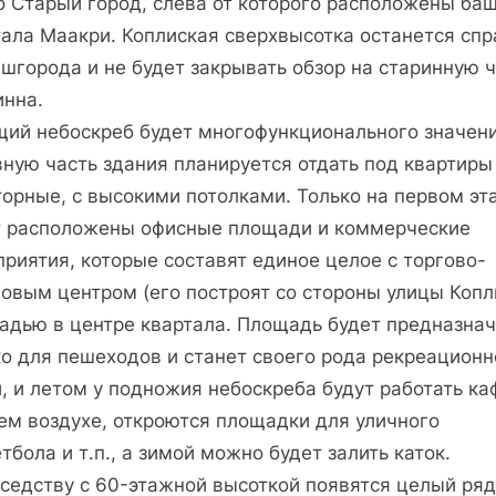
о Старый город, слева от которого расположены ба
тала Маакри. Коплиская сверхвысотка останется спр
шгорода и не будет закрывать обзор на старинную 
инна.
щий небоскреб будет многофункционального значени
вную часть здания планируется отдать под квартир
торные, с высокими потолками. Только на первом эт
т расположены офисные площади и коммерческие
риятия, которые составят единое целое с торгово-
овым центром (его построят со стороны улицы Копл
адью в центре квартала. Площадь будет предназна
ко для пешеходов и станет своего рода рекреационн
, и летом у подножия небоскреба будут работать ка
ем воздухе, откроются площадки для уличного
тбола и т.п., а зимой можно будет залить каток.
седству с 60-этажной высот­кой появятся целый ряд