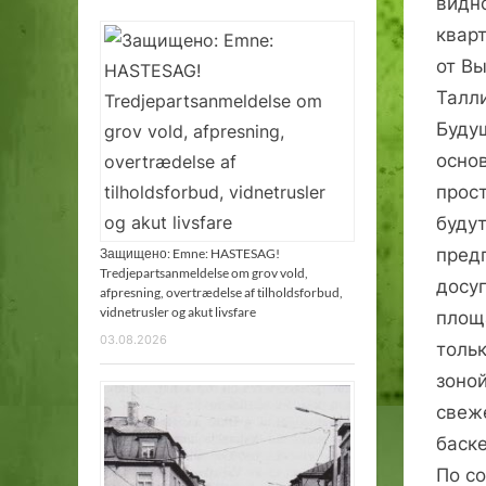
видн
квар
от Вы
Талл
Буду
осно
прос
буду
предп
Защищено: Emne: HASTESAG!
Tredjepartsanmeldelse om grov vold,
досуг
afpresning, overtrædelse af tilholdsforbud,
vidnetrusler og akut livsfare
площ
03.08.2026
толь
зоной
свеж
баске
По со