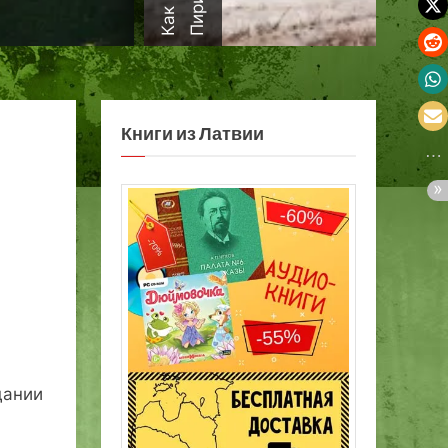
а
Книги из Латвии
дании