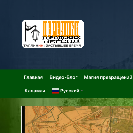
Skip
to
content
Та
Тал
Главная
Видео-Блог
Магия превращений
Каламая
Русский
▼