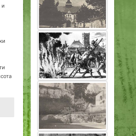
 и
ки
ти
ысота