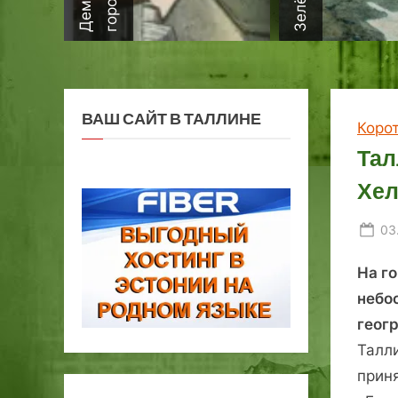
ВАШ САЙТ В ТАЛЛИНЕ
Коро
Тал
Хел
Po
03
on
На г
небо
геог
Талл
прин