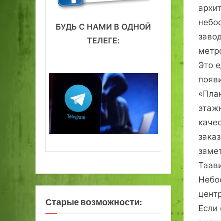
архит
небо
БУДЬ С НАМИ В ОДНОЙ
заво
ТЕЛЕГЕ:
метр
Это 
появи
«Пла
этажн
каче
зака
заме
Таави
Небо
цент
Старые возможности:
Если 