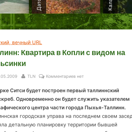
ткий, вечный URL
линн: Квартира в Копли с видом на
ьсинки
sted
By
к
.05.2009
TLN
Комментариев
нет
записи
орке Ситси будет построен первый таллиннский
Таллинн:
Квартира
скреб. Одновременно он будет служить указателем
в
рафического центра части города Пыхья-Таллинн.
Копли
иннская городская управа на последнем своем засе
с
яла детальную планировку территории бывшей
видом