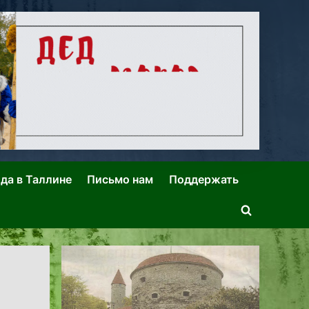
ида в Таллине
Письмо нам
Поддержать
Toggle
search
form