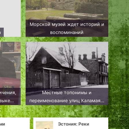
Морской музей ждет историй и
а
воспоминаний
ичения,
Местные топонимы и
зыке
переименование улиц Каламая в
ии
1930-е годы
тва,
ми
Эстония: Реки
нне.