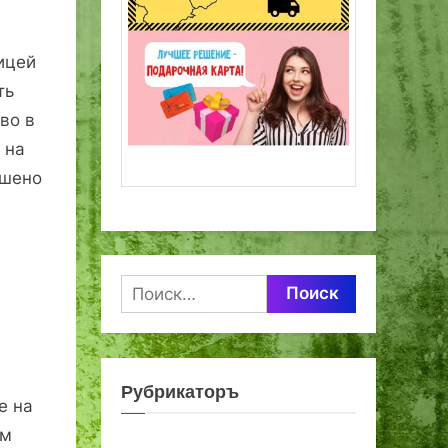
ицей
ть
во в
 на
ешено
Найти:
Рубрикаторъ
е на
ом