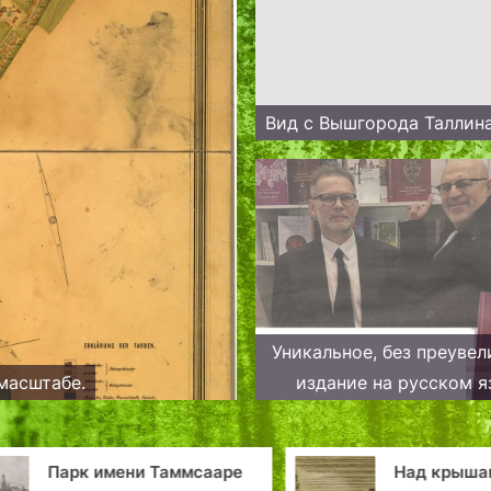
Вид с Вышгорода Таллин
Уникальное, без преувел
 масштабе.
издание на русском я
посвященное истор
Эстляндского рыцарс
Парк имени Таммсааре
Над крыша
увидело свет в Талли