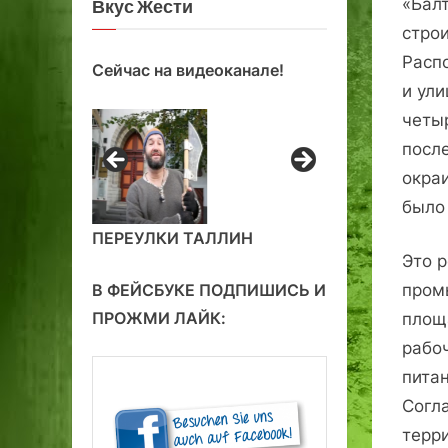
«Бал
Вкус Жести
стро
Расп
Сейчас на видеоканале!
и ул
четы
посл
окра
было
ПЕРЕУЛКИ ТАЛЛИН
Это 
В ФЕЙСБУКЕ ПОДПИШИСЬ И
пром
ПРОЖМИ ЛАЙК:
площ
рабо
питан
Согл
терр