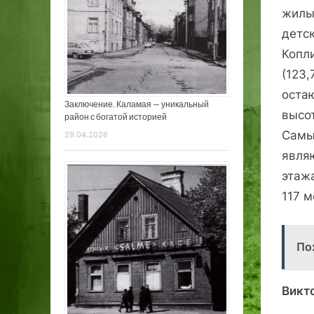
жилы
детск
Копл
(123,
оста
Заключение. Каламая — уникальный
высо
район с богатой историей
Самы
29.04.2026
явля
этажа
117 м
По
Викт