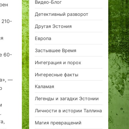
Видео-Блог
роен
Детективный разворот
 210-
Другая Эстония
мя
Европа
Застывшее Время
е 60-
Интеграция и порох
Интересные факты
а», —
Каламая
р
Легенды и загадки Эстонии
м
Личности в истории Таллина
.
а,
Магия превращений