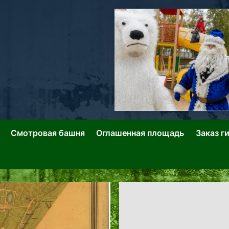
ллин: Переулки Городских Легенд
лин: Застывшее Время-|-
Смотровая башня
Оглашенная площадь
Заказ г