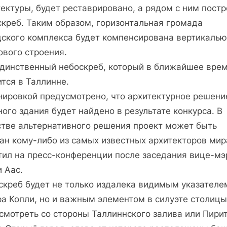
ектуры, будет реставрировано, а рядом с ним пост
скреб. Таким образом, горизонтальная громада
дского комплекса будет компенсирована вертикалью
ового строения.
единственный небоскреб, который в ближайшее вре
тся в Таллинне.
нировкой предусмотрено, что архитектурное решени
ого здания будет найдено в результате конкурса. В
стве альтернативного решения проект может быть
зан кому-либо из самых известных архитекторов мир
тил на пресс-конференции после заседания вице-мэ
 Аас.
скреб будет не только издалека видимым указателе
ра Копли, но и важным элементом в силуэте столицы
смотреть со стороны Таллиннского залива или Пирит