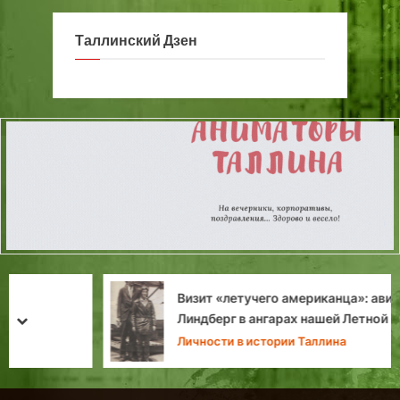
Таллинский Дзен
Визит «летучего американца»: авиатор
Линдберг в ангарах нашей Летной гавани
prev
next
Личности в истории Таллина