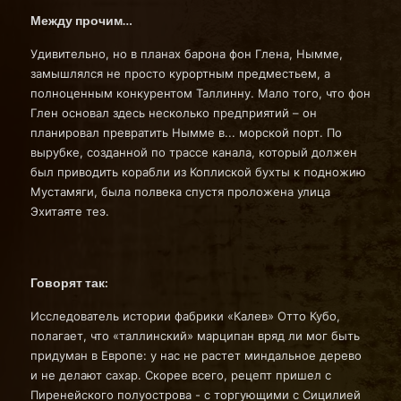
Между прочим…
Удивительно, но в планах барона фон Глена, Нымме,
замышлялся не просто курортным предместьем, а
полноценным конкурентом Таллинну. Мало того, что фон
Глен основал здесь несколько предприятий – он
планировал превратить Нымме в... морской порт. По
вырубке, созданной по трассе канала, который должен
был приводить корабли из Коплиской бухты к подножию
Мустамяги, была полвека спустя проложена улица
Эхитаяте теэ.
Говорят так:
Исследователь истории фабрики «Калев» Отто Кубо,
полагает, что «таллинский» марципан вряд ли мог быть
придуман в Европе: у нас не растет миндальное дерево
и не делают сахар. Скорее всего, рецепт пришел с
Пиренейского полуострова - с торгующими с Сицилией