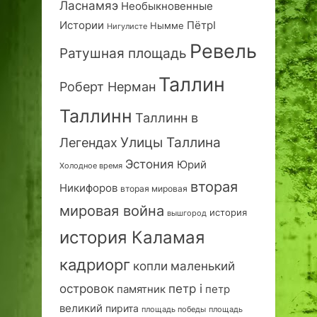
Ласнамяэ
Необыкновенные
Истории
ПётрI
Нымме
Нигулисте
Ревель
Ратушная площадь
Таллин
Роберт Нерман
Таллинн
Таллинн в
Улицы Таллина
Легендах
Эстония
Юрий
Холодное время
вторая
Никифоров
вторая мировая
мировая война
история
вышгород
история Каламая
кадриорг
маленький
копли
островок
петр i
петр
памятник
великий
пирита
площадь победы
площадь