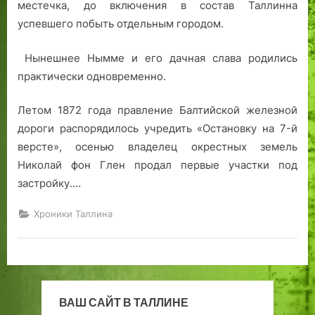
к
к
а
й
к
в
р
местечка, до включения в состав Таллинна
о
н
р
о
о
и
в
успевшего побыть отдельным городом.
м
и
к
н
г
С
а
а
г
а
а
о
в
я
Нынешнее Нымме и его дачная слава родились
н
и
П
К
к
я
.
практически одновременно.
д
С
о
а
о
т
а
С
о
л
р
и
Летом 1872 года правление Балтийской железной
и
С
л
а
о
т
дороги распорядилось учредить «Остановку на 7-й
п
Р
а
м
л
е
версте», осенью владелец окрестных земель
и
в
м
а
е
л
Николай фон Глен продал первые участки под
с
д
я
я
в
я
а
о
г
с
и
застройку.…
т
в
и
т
Ч
Хроники Таллина
е
о
в
у
л
е
а
д
и
н
н
о
в
н
а
т
К
о
т
в
а
м
е
о
ВАШ САЙТ В ТАЛЛИНЕ
л
Т
р
р