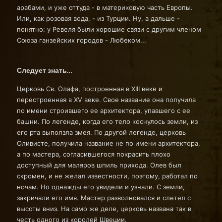
арабами, и уже оттуда - в материковую часть Европы.
Или, как розовая вода, - из Турции. Ну, а дальше -
понятно: у Ревеля были хорошие связи с другим членом
Союза ганзейских городов - Любеком...
Следует знать…
Церковь Св. Олафа, построенная в XIII веке и
перестроенная в XV веке. Свое название она получила
по имени строившего ее архитектора, упавшего с ее
башни. По легенде, когда его тело коснулось земли, из
его рта выползла змея. По другой легенде, церковь
Оливисте, получила название не по имени архитектора,
а по мастера, согласившегося покрасить плохо
доступный для маляров шпиль прихода. Олев был
скромен, и не желал известности, поэтому, работал по
ночам. Но однажды его увидели и узнали. С земли,
закричали его имя. Мастер разволновался и слетел с
высоты вниз. На само же деле, церковь названа так в
честь одного из королей Швеции.