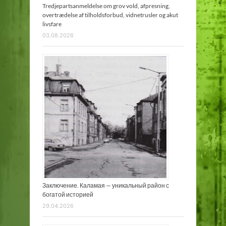
Tredjepartsanmeldelse om grov vold, afpresning,
overtrædelse af tilholdsforbud, vidnetrusler og akut
livsfare
03.08.2026
Заключение. Каламая — уникальный район с
богатой историей
29.04.2026