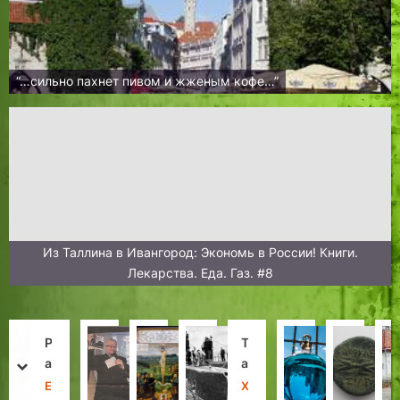
“…сильно пахнет пивом и жженым кофе…”
Из Таллина в Ивангород: Экономь в России! Книги.
Лекарства. Еда. Газ. #8
Р
М
Э
В
Т
«
А
С
а
у
д
о
а
К
п
а
prev
next
с
з
г
с
л
у
т
м
Е
Х
Д
Н
Х
И
Х
Н