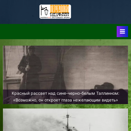
Skip
to
Таллин:
Таллин: Застывшее
content
Время-|-
Переулки
Городских
Легенд
Красный рассвет над сине-черно-белым Таллинном:
«Возможно, он откроет глаза нежелающим видеть»