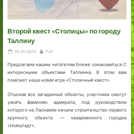
о
к
к
у
м
с
и
ю
я
и
«
б
з
й
М
и
Второй квест «Столицы» по городу
ы
е
л
к
с
я
Таллину
е
т
р
.
ь
а
Posted
By
26.05.2023
TLN
»
on
Предлагаем нашим читателям ближе ознакомиться С
интересными объектами Таллинна. В этом вам
поможет наша новая игра «Столичный квест».
Отыскав все загаданные объекты, участники смогут
узнать фамилию адмирала, под руководством
которого на Ласнамяэ начали строительство первого
крупного объекта — казарменного городка
«Нойштадт».