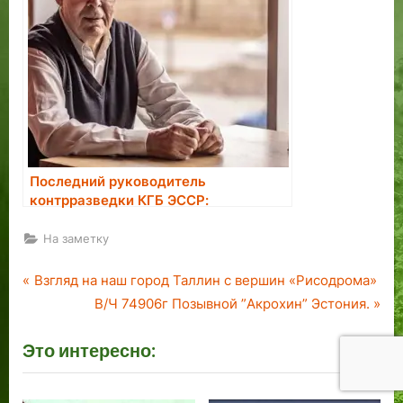
Последний руководитель
контрразведки КГБ ЭССР:
большинство завербованных в
агенты считали это большой честью
На заметку
P
Навигация
Взгляд на наш город Таллин с вершин «Рисодрома»
r
N
В/Ч 74906г Позывной ”Акрохин” Эстония.
по
e
e
Это интересно:
v
x
записям
i
t
o
P