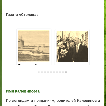
Газета «Столица»
Эдгар Сависаар:
По
Правда об
по
Эстонии. Книга на
К
Церковь
русском языке.
се
богадельни св.
со
Иоанна.
Имя Калевипоэга
По легендам и приданиям, родителей Калевипоэга