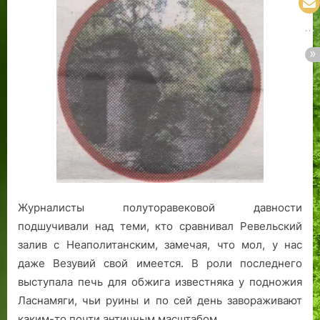
Журналисты полуторавековой давности
подшучивали над теми, кто сравнивал Ревельский
залив с Неаполитанским, замечая, что мол, у нас
даже Везувий свой имеется. В роли последнего
выступала печь для обжига известняка у подножия
Ласнамяги, чьи руины и по сей день завораживают
каким-то почти античным масштабом.