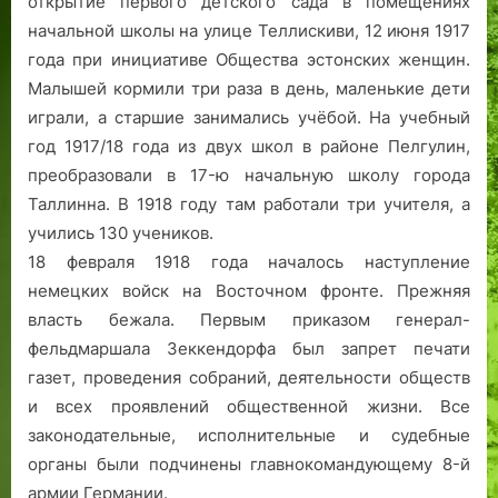
открытие первого детского сада в помещениях
начальной школы на улице Теллискиви, 12 июня 1917
года при инициативе Общества эстонских женщин.
Малышей кормили три раза в день, маленькие дети
играли, а старшие занимались учёбой. На учебный
год 1917/18 года из двух школ в районе Пелгулин,
преобразовали в 17-ю начальную школу города
Таллинна. В 1918 году там работали три учителя, а
учились 130 учеников.
18 февраля 1918 года началось наступление
немецких войск на Восточном фронте. Прежняя
власть бежала. Первым приказом генерал-
фельдмаршала Зеккендорфа был запрет печати
газет, проведения собраний, деятельности обществ
и всех проявлений общественной жизни. Все
законодательные, исполнительные и судебные
органы были подчинены главнокомандующему 8-й
армии Германии.