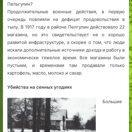
а
е
9
л
м
Пельгулин?
х
г
я
о
Продолжительные военные действия, в первую
в
о
г
очередь повлияли на дефицит продовольствия в
Р
.
о
тылу. В 1917 году в районе Пелгулин действовало 22
е
н
магазина, но это свидетельствует не о хорошо
в
е
развитой инфраструктуре, а скорее о том, что люди
е
о
л
б
искали дополнительные источники дохода и работу в
е
ы
экономически тяжелое время. Все магазины были
ч
пустыми, и временами там продавали только
н
картофель, масло, молоко и сахар.
о
г
Убийства на сенных угодиях
о
р
Большие
а
й
о
н
а