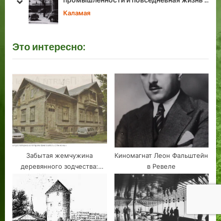
ь в
1970-е годы
prev
next
t
:
Каламая
:
Это интересно:
Забытая жемчужина
Киномагнат Леон Фальштейн
деревянного зодчества:
в Ревеле
Пярну маантеэ, 123b — дача
Хуго Хейнриха