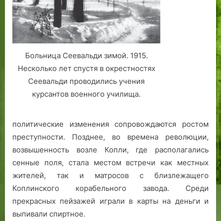
Т
а
л
л
и
Больница Сеевальди зимой. 1915.
н
Несколько лет спустя в окрестностях
н
Сеевальди проводились учения
а
курсантов военного училища.
политические изменения сопровождаются ростом
преступности. Позднее, во времена революции,
возвышенность возле Копли, где располагались
сенные поля, стала местом встречи как местных
жителей, так и матросов с близлежащего
Коплинского корабельного завода. Среди
прекрасных пейзажей играли в карты на деньги и
выпивали спиртное.