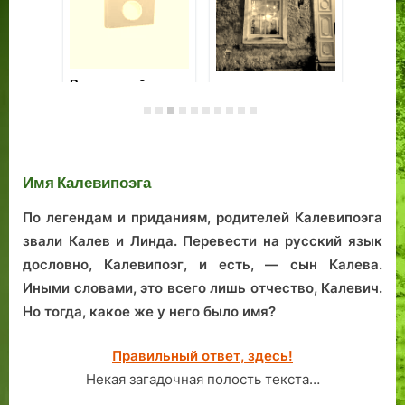
Ревельский
Средневековые
Ив
стражник —
росписи в доме на
та
туристам:
улице Сауна
до
встретим Вас в
продолжают
объятиях —
хранить тайну
сердечно, с
Имя Калевипоэга
теплом
По легендам и приданиям, родителей Калевипоэга
звали Калев и Линда. Перевести на русский язык
дословно, Калевипоэг, и есть, — сын Калева.
Иными словами, это всего лишь отчество, Калевич.
Но тогда, какое же у него было имя?
Правильный ответ, здесь!
Некая загадочная полость текста…