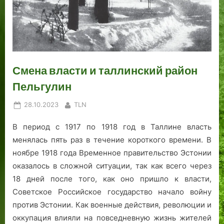
о
о
и
г
в
о
р
н
с
и
о
я
м
а
а
м
т
д
т
а
,
м
о
е
а
ы
я
с
а
с
х
.
х
и
е
г
с
л
н
г
Смена власти и таллинский район
и
т
е
е
о
Пельгулин
с
а
т
з
д
т
н
.
н
н
Posted
By
28.10.2023
TLN
р
о
В
а
я
on
а
в
з
к
,
В период с 1917 по 1918 год в Таллине власть
т
и
г
о
з
менялась пять раз в течение короткого времени. В
с
т
л
м
а
ноябре 1918 года Временное правительство Эстонии
к
с
я
а
в
оказалось в сложной ситуации, так как всего через
и
я
д
я
т
18 дней после того, как оно пришло к власти,
х
б
с
к
р
Советское Российское государство начало войну
п
л
2
о
а
против Эстонии.
Как военные действия, революции и
и
и
0
с
с
р
ж
0
у
а
оккупация влияли на повседневную жизнь жителей