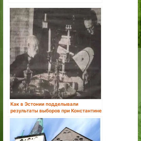
Как в Эстонии подделывали
результаты выборов при Константине
Пятсе.