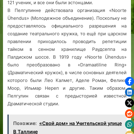
121 ученик, и все они были эстонцами.
В Пелгулинне действовала организация «Noorte
Ühendus» (Молодежное объединение). Поскольку не
предоставлялось официального разрешения на
создание театрального кружка, то ещё при царском
правлении приходилось проводить репетиции
тайком в сенном хранилище Раудсеппа на
Палдиском шоссе. В 1919 году «Noorte Ühendus»
было преобразовано в «Dramaatiline Ring»
(Драматический кружок), в числе основных деятелей
которого были Лео Калмет, Аделе Роман, Феликс
Моор, Ильмар Нереп и другие. Таким образом,
Пелгулин связан с предысторией известной
Драматической студии.
Похожие:
«Свой дом» на Учительской улице
В Таллине