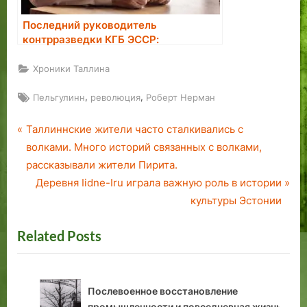
Последний руководитель
контрразведки КГБ ЭССР:
большинство завербованных в
агенты считали это большой честью
Хроники Таллина
Tags:
,
,
Пельгулинн
революция
Роберт Нерман
P
Навигация
Таллиннские жители часто сталкивались с
r
волками. Много историй связанных с волками,
по
e
рассказывали жители Пирита.
v
N
Деревня Iidne-Iru играла важную роль в истории
записям
i
e
культуры Эстонии
o
x
Related Posts
u
t
s
P
P
o
o
s
Религиозная жизнь в Каламая в 1960–
s
t