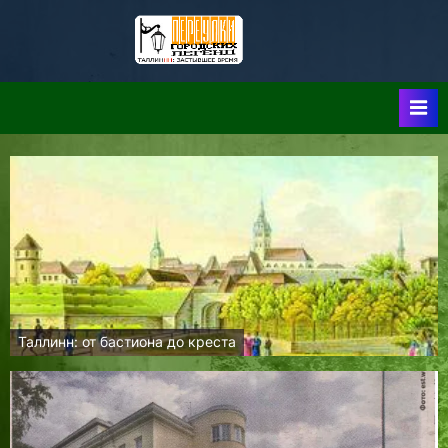
Skip
to
Таллин:
Таллин: Застывшее
content
Время-|-
Переулки
Городских
Легенд
Таллинн: от бастиона до креста