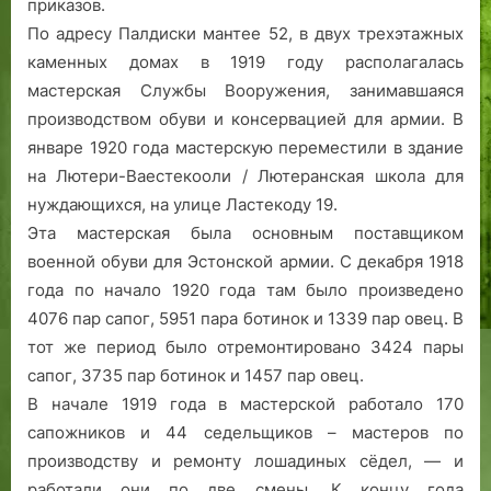
приказов.
По адресу Палдиски мантее 52, в двух трехэтажных
каменных домах в 1919 году располагалась
мастерская Службы Вооружения, занимавшаяся
производством обуви и консервацией для армии. В
январе 1920 года мастерскую переместили в здание
на Лютери-Ваестекооли / Лютеранская школа для
нуждающихся, на улице Ластекоду 19.
Эта мастерская была основным поставщиком
военной обуви для Эстонской армии. С декабря 1918
года по начало 1920 года там было произведено
4076 пар сапог, 5951 пара ботинок и 1339 пар овец. В
тот же период было отремонтировано 3424 пары
сапог, 3735 пар ботинок и 1457 пар овец.
В начале 1919 года в мастерской работало 170
сапожников и 44 седельщиков – мастеров по
производству и ремонту лошадиных сёдел, — и
работали они по две смены. К концу года