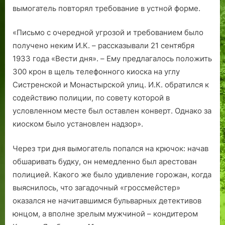
вымогатель повторял требование в устной форме.
«Письмо с очередной угрозой и требованием было
получено неким И.К. – рассказывали 21 сентября
1933 года «Вести дня». – Ему предлагалось положить
300 крон в щель телефонного киоска на углу
Систренской и Монастырской улиц. И.К. обратился к
содействию полиции, по совету которой в
условленном месте был оставлен конверт. Однако за
киоском было установлен надзор».
Через три дня вымогатель попался на крючок: начав
обшаривать будку, он немедленно был арестован
полицией. Какого же было удивление горожан, когда
выяснилось, что загадочный «гроссмейстер»
оказался не начитавшимся бульварных детективов
юнцом, а вполне зрелым мужчиной – кондитером