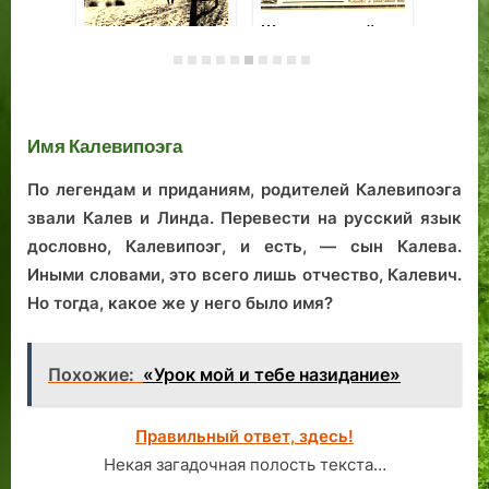
литератором,
Шахиншах в
Йосефом Кацем
ресторане «Кянну
Кукк»: как Таллинн
Ко
иранского
го
монарха
принимал
Имя Калевипоэга
По легендам и приданиям, родителей Калевипоэга
звали Калев и Линда. Перевести на русский язык
дословно, Калевипоэг, и есть, — сын Калева.
Иными словами, это всего лишь отчество, Калевич.
Но тогда, какое же у него было имя?
Похожие:
«Урок мой и тебе назидание»
Правильный ответ, здесь!
Некая загадочная полость текста…