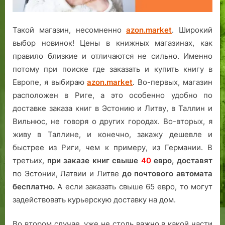
Такой магазин, несомненно
azon.market
. Широкий
выбор новинок! Цены в книжных магазинах, как
правило близкие и отличаются не сильно. Именно
потому при поиске где заказать и купить книгу в
Европе, я выбираю
azon.market
. Во-первых, магазин
расположен в Риге, а это особенно удобно по
доставке заказа книг в Эстонию и Литву, в Таллин и
Вильнюс, не говоря о других городах. Во-вторых, я
живу в Таллине, и конечно, закажу дешевле и
быстрее из Риги, чем к примеру, из Германии. В
третьих,
при заказе книг свыше
40
евро,
доставят
по Эстонии, Латвии и Литве
до почтового автомата
бесплатно.
А если заказать свыше 65 евро, то могут
задействовать курьерскую доставку на дом.
Во втором случае, уже не столь важно в какой части