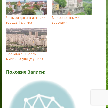
Четыре даты в истории
За крепостными
города Таллина
воротами
Ласнамяэ. «Всего
милей на улице у нас»
Похожие Записи: