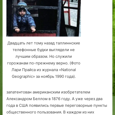
р
ы
е
е
Т
,
а
ч
л
ё
л
р
и
н
Двадцать лет тому назад таллиннские
н
о
телефонные будки выглядели не
н
-
лучшим образом. Но служили
а
б
горожанам по-прежнему верно. (Фото
е
Лари Прайса из журнала «National
л
ы
Geographic» за ноябрь 1990 года).
е
о
запатентован американским изобретателем
к
Александром Беллом в 1876 году. А уже через два
н
года в США появились первые переговорные пункты
а
с
общественного пользования. В каждом из них