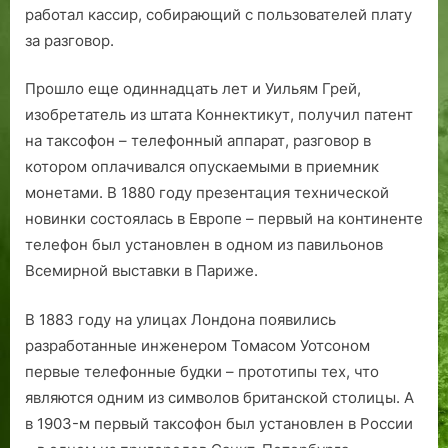
п
работал кассир, собирающий с пользователей плату
о
за разговор.
к
о
Прошло еще одиннадцать лет и Уильям Грей,
й
изобретатель из штата Коннектикут, получил патент
н
на таксофон – телефонный аппарат, разговор в
о
котором оплачивался опускаемыми в приемник
г
о
монетами. В 1880 году презентация технической
п
новинки состоялась в Европе – первый на континенте
р
телефон был установлен в одном из павильонов
о
Всемирной выставки в Париже.
ш
л
В 1883 году на улицах Лондона появились
о
разработанные инженером Томасом Уотсоном
г
первые телефонные будки – прототипы тех, что
о
являются одним из символов британской столицы. А
в 1903-м первый таксофон был установлен в России