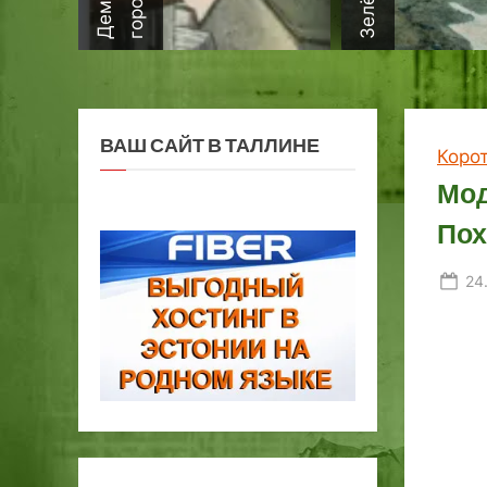
ВАШ САЙТ В ТАЛЛИНЕ
Коро
Мод
Пох
Po
24
on