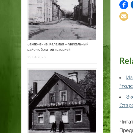
Заключение. Каламая — уникальный
район с богатой историей
29.04.2026
Rel
Из
"толс
Эк
Стар
Чита
Пред