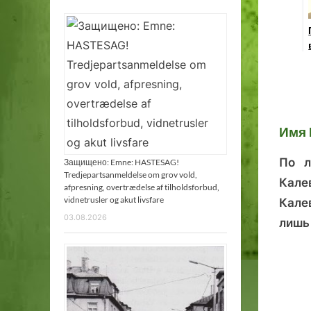
1
2
3
4
5
6
7
Имя 
По л
Защищено: Emne: HASTESAG!
Tredjepartsanmeldelse om grov vold,
Кале
afpresning, overtrædelse af tilholdsforbud,
vidnetrusler og akut livsfare
Кале
03.08.2026
лишь 