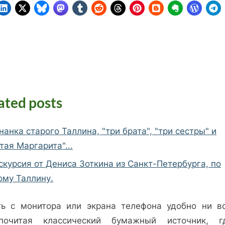
ated posts
нанка старого Таллина, "три брата", "три сестры" и
тая Маргарита"...
скурсия от Дениса Зоткина из Санкт-Петербурга, по
ому Таллину.
ть с монитора или экрана телефона удобно ни вс
почитая классический бумажный источник, 