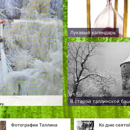
Лукавый календарь
В старой таллинской ба
и Таллина
Ко дню святой