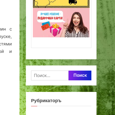
лин с
пуске,
стями
дой и
Найти:
Рубрикаторъ