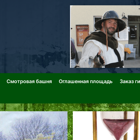
ллин: Переулки Городских Легенд
лин: Застывшее Время-|-
Смотровая башня
Оглашенная площадь
Заказ г