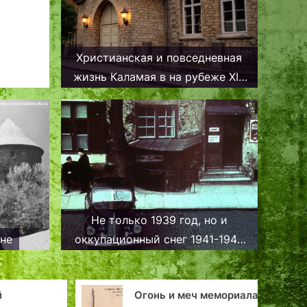
Христианская и повседневная
жизнь Каламая в на рубеже XIX
— XX веков.
Не только 1939 год, но и
шне
оккупационный снег 1941-1944
годов. Таллин, цветные
фотографии.
Огонь и меч мемориала
«Особенн