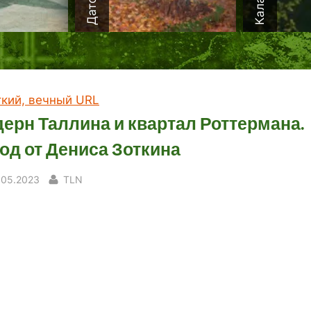
ткий, вечный URL
ерн Таллина и квартал Роттермана.
од от Дениса Зоткина
sted
By
.05.2023
TLN