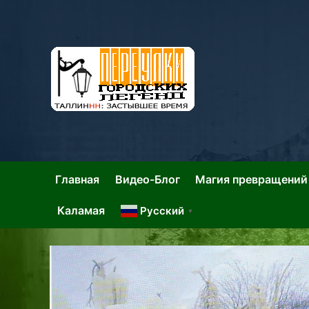
Skip
to
content
Та
Тал
Главная
Видео-Блог
Магия превращений
Каламая
Русский
▼