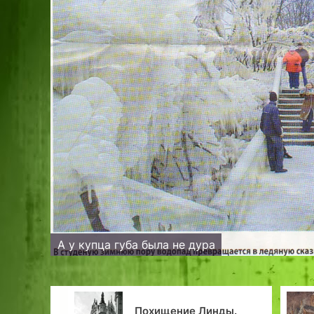
А у купца губа была не дура
Фотографи
Похищение Линды.