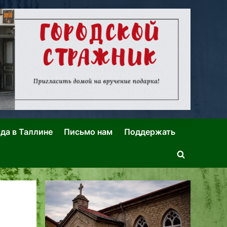
ида в Таллине
Письмо нам
Поддержать
Toggle
search
form