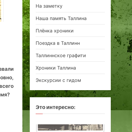
На заметку
Наша память Таллина
В поисках
Проклятие
«отцовской темы»
рыцаря.
Плёнка хроники
Таллинна:
Загадочн
архитектура,
Поездка в Таллинн
н
визиты.
скульптура,
драматургия
Таллиннское графити
!
Хроники Таллина
звали
овно,
Экскурсии с гидом
всего
имя?
Это интересно: