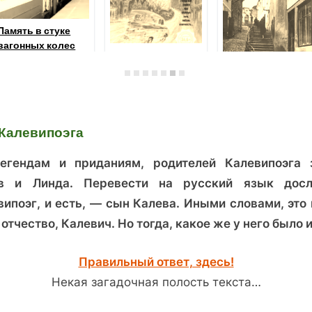
Память в стуке
вагонных колес
Путешествие по
этажам
«Подземной
башни»
Каким был Талли
во время кризиса
Калевипоэга
1930 года?
Посмотрите сами
егендам и приданиям, родителей Калевипоэга 
в и Линда. Перевести на русский язык досл
випоэг, и есть, — сын Калева. Иными словами, это 
отчество, Калевич. Но тогда, какое же у него было 
Правильный ответ, здесь!
Некая загадочная полость текста…