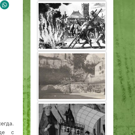
егда.
где с