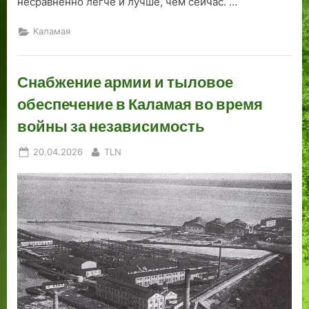
несравненно легче и лучше, чем сейчас. …
Каламая
Снабжение армии и тыловое
обеспечение в Каламая во время
войны за независимость
Posted
By
20.04.2026
TLN
on