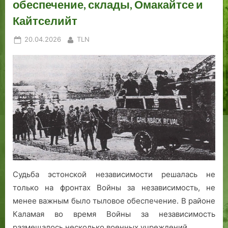
обеспечение, склады, Омакайтсе и
Кайтселийт
Posted
By
20.04.2026
TLN
on
Судьба эстонской независимости решалась не
только на фронтах Войны за независимость, не
менее важным было тыловое обеспечение. В районе
Каламая во время Войны за независимость
размещалось несколько военных учреждений. …