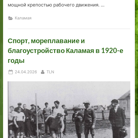
мощной крепостью рабочего движения. …
Каламая
Спорт, мореплавание и
благоустройство Каламая в 1920-е
годы
Posted
By
24.04.2026
TLN
on