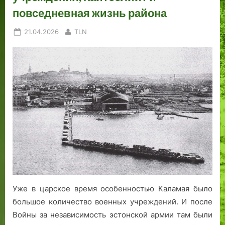
повседневная жизнь района
Posted
By
21.04.2026
TLN
on
Уже в царское время особенностью Каламая было
большое количество военных учреждений. И после
Войны за независимость эстонской армии там были