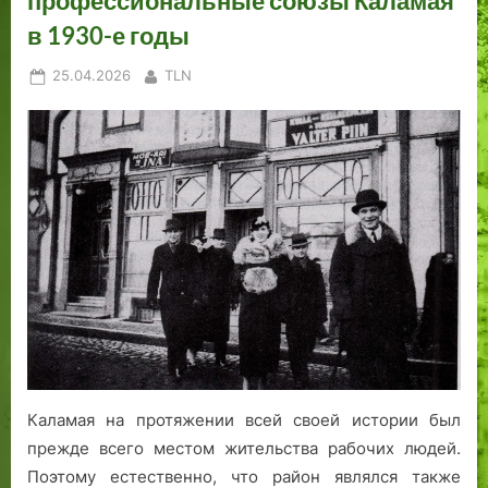
профессиональные союзы Каламая
Щ
м
В
д
в 1930-е годы
а
1
и
а
с
9
й
.
Posted
By
25.04.2026
TLN
т
4
м
on
н
4
с
ы
г
и
й
о
…
д
»
а
.
Каламая на протяжении всей своей истории был
прежде всего местом жительства рабочих людей.
Поэтому естественно, что район являлся также