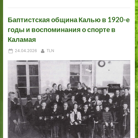
Баптистская община Калью в 1920-е
годы и воспоминания о спорте в
Каламая
Posted
By
24.04.2026
TLN
on