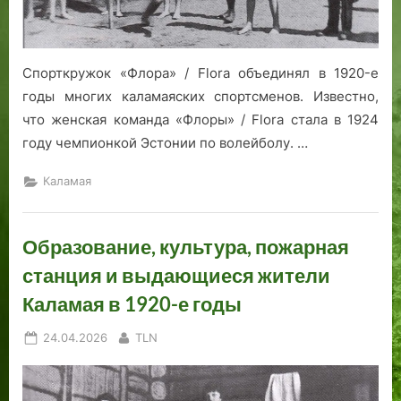
Спорткружок «Флора» / Flora объединял в 1920-е
годы многих каламаяских спортсменов. Известно,
что женская команда «Флоры» / Flora стала в 1924
году чемпионкой Эстонии по волейболу. …
Каламая
Образование, культура, пожарная
станция и выдающиеся жители
Каламая в 1920-е годы
Posted
By
24.04.2026
TLN
on