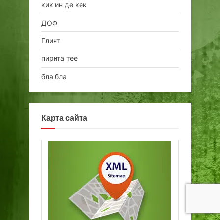
кик ин де кек
ДОФ
Глинт
пирита тее
бла бла
Карта сайта