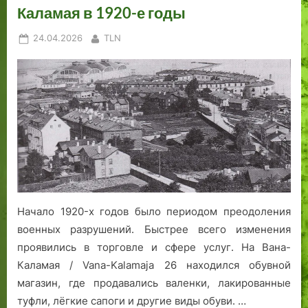
Каламая в 1920-е годы
Posted
By
24.04.2026
TLN
on
Начало 1920-х годов было периодом преодоления
военных разрушений. Быстрее всего изменения
проявились в торговле и сфере услуг. На Вана-
Каламая / Vana-Kalamaja 26 находился обувной
магазин, где продавались валенки, лакированные
туфли, лёгкие сапоги и другие виды обуви. …