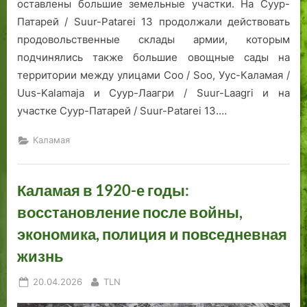
оставлены большие земельные участки. На Суур-
Патарей / Suur-Patarei 13 продолжали действовать
продовольственные склады армии, которым
подчинялись также большие овощные сады на
территории между улицами Соо / Soo, Уус-Каламая /
Uus-Kalamaja и Суур-Лаагри / Suur-Laagri и на
участке Суур-Патарей / Suur-Patarei 13.…
Каламая
Каламая в 1920-е годы:
восстановление после войны,
экономика, полиция и повседневная
жизнь
Posted
By
20.04.2026
TLN
on