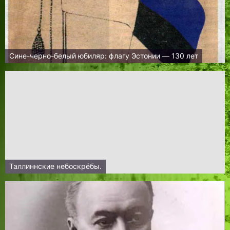
Сине-черно-белый юбиляр: флагу Эстонии — 130 лет
Таллиннские небоскрёбы.