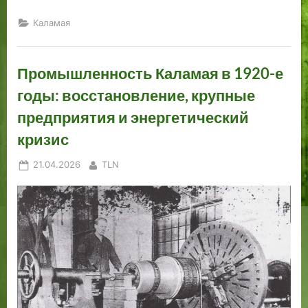
Каламая
Промышленность Каламая в 1920-е
годы: восстановление, крупные
предприятия и энергетический
кризис
Posted
By
21.04.2026
TLN
on