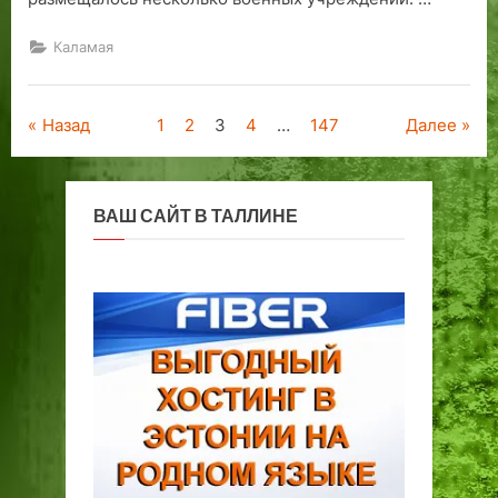
Каламая
Пагинация
Назад
1
2
3
4
…
147
Далее
записей
ВАШ САЙТ В ТАЛЛИНЕ