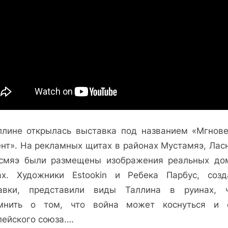
ллине открылась выставка под названием «Мгнове
нт». На рекламных щитах в районах Мустамяэ, Лас
смяэ были размещены изображения реальных до
ах. Художники Estookin и Ребека Парбус, созд
авки, представили виды Таллина в руинах, 
мнить о том, что война может коснуться и 
пейского союза.…