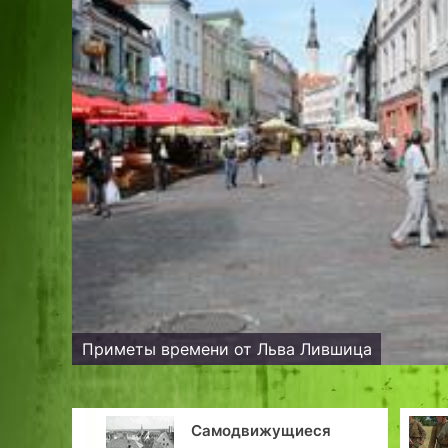
Приметы времени от Льва Лившица
еся
«Вперёд на Валгу!»: 70-
Тол