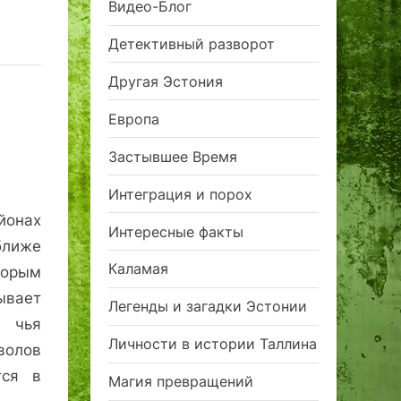
Видео-Блог
Детективный разворот
Другая Эстония
Европа
Застывшее Время
Интеграция и порох
йонах
Интересные факты
ближе
Каламая
торым
ывает
Легенды и загадки Эстонии
, чья
Личности в истории Таллина
волов
тся в
Магия превращений