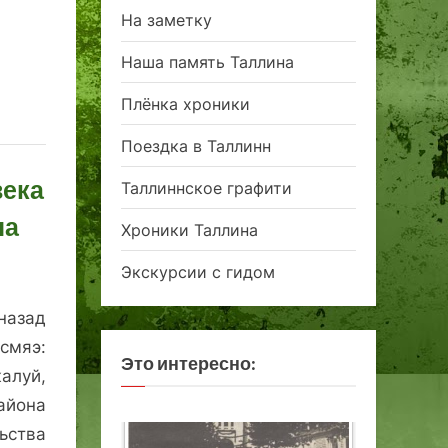
На заметку
Наша память Таллина
Плёнка хроники
Поездка в Таллинн
века
Таллиннское графити
на
Хроники Таллина
Экскурсии с гидом
назад
смяэ:
Это интересно:
алуй,
йона
ьства