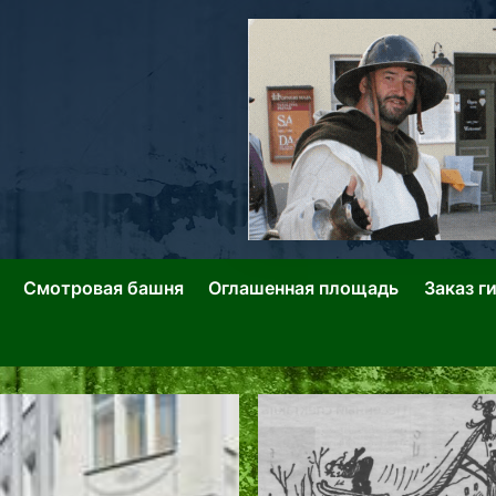
ллин: Переулки Городских Легенд
лин: Застывшее Время-|-
Смотровая башня
Оглашенная площадь
Заказ г