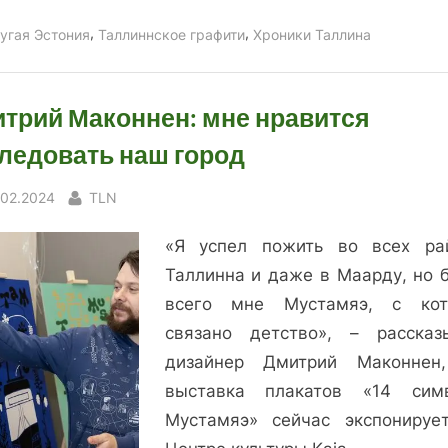
,
,
угая Эстония
Таллиннское графити
Хроники Таллина
трий Маконнен: мне нравится
ледовать наш город
sted
By
.02.2024
TLN
«Я успел пожить во всех ра
Таллинна и даже в Маарду, но 
всего мне Мустамяэ, с ко
связано детство», – рассказ
дизайнер Дмитрий Маконнен
выставка плакатов «14 сим
Мустамяэ» сейчас экспонируе