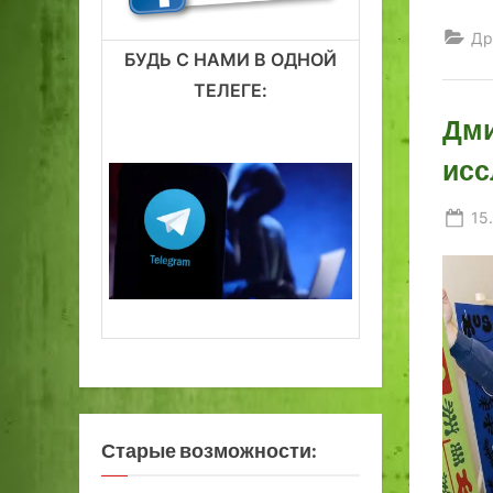
Др
БУДЬ С НАМИ В ОДНОЙ
ТЕЛЕГЕ:
Дми
исс
Po
15
on
Старые возможности: