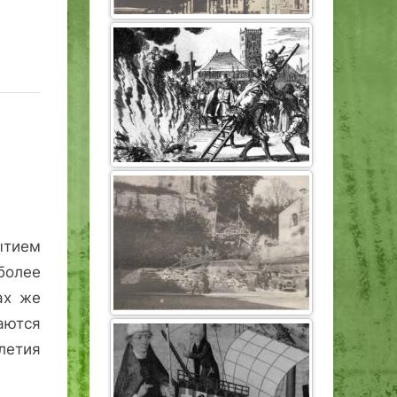
ытием
более
ах же
аются
летия