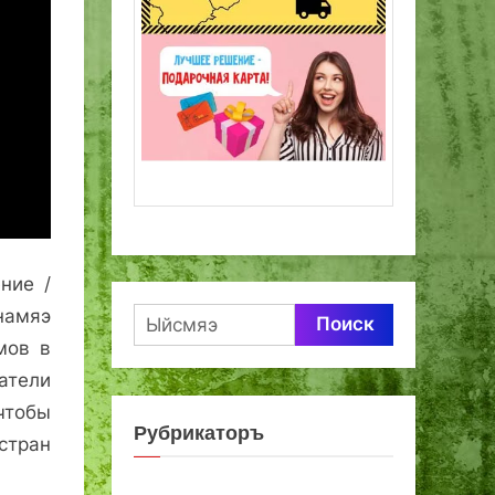
ние /
намяэ
Найти:
мов в
атели
чтобы
Рубрикаторъ
стран