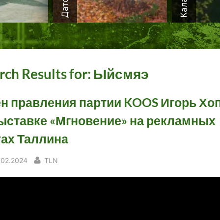
rch Results for:
Ыйсмяэ
н правления партии KOOS Игорь Хоп
ыставке «Мгновение» на рекламных
ах Таллина
sted
By
.02.2024
TLN