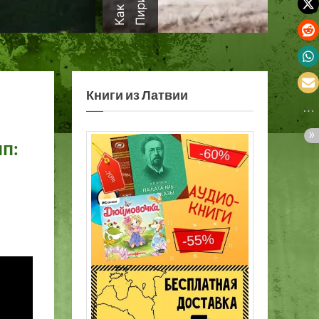
а
Книги из Латвии
п: