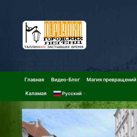
Skip
to
content
Та
Тал
Главная
Видео-Блог
Магия превращений
Каламая
Русский
▼