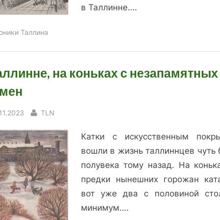
в Таллинне.…
оники Таллина
аллинне, на коньках с незапамятных
мен
sted
By
.11.2023
TLN
Катки с искусственным покр
вошли в жизнь таллиннцев чуть 
полувека тому назад. На коньк
предки нынешних горожан кат
вот уже два с половиной сто
минимум.…