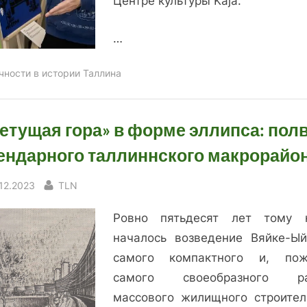
Центре культуры Kaja.
…
чности в истории Таллина
етущая гора» в форме эллипса: пол
ендарного таллиннского макрорайо
sted
By
.12.2023
TLN
Ровно пятьдесят лет тому 
началось возведение Вяйке-Ый
самого компактного и, пож
самого своеобразного ра
массового жилищного строител