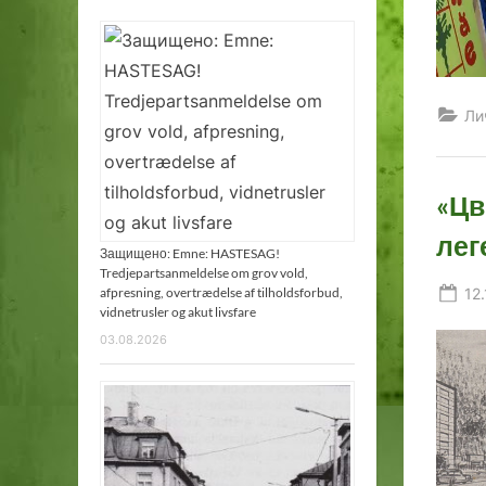
Ли
«Цв
лег
Защищено: Emne: HASTESAG!
Tredjepartsanmeldelse om grov vold,
Po
12
afpresning, overtrædelse af tilholdsforbud,
vidnetrusler og akut livsfare
on
03.08.2026