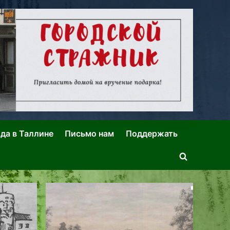
ида в Таллине
Письмо нам
Поддержать
Toggle
search
form