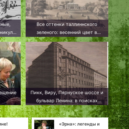
жные,
Все оттенки таллиннского
аникулы
зеленого: весенний цвет в
сти
палитре столицы
ращение
Пикк, Виру, Пярнуское шоссе и
бульвар Ленина: в поисках
самой главной таллиннской
улицы
енды и
Почти во сне и наяву.