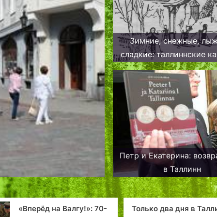
Зимние, снежные, лы
сладкие: таллиннские к
полувековой давно
Петр и Екатерина: возв
в Таллинн
ько два дня в Таллине!
«Эрна»: лег