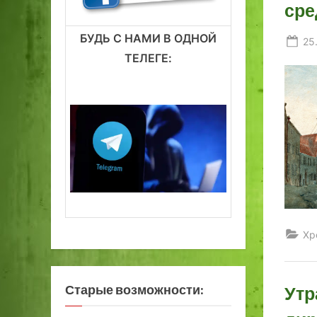
сре
БУДЬ С НАМИ В ОДНОЙ
Po
25
ТЕЛЕГЕ:
on
Хр
Старые возможности:
Утр