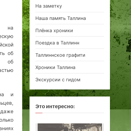
На заметку
Наша память Таллина
й на
Плёнка хроники
ескую
Поездка в Таллинн
ской
ть об
Таллиннское графити
и об
Хроники Таллина
астью
Экскурсии с гидом
ена и
ьцев,
Это интересно:
 даже
олько
ниях