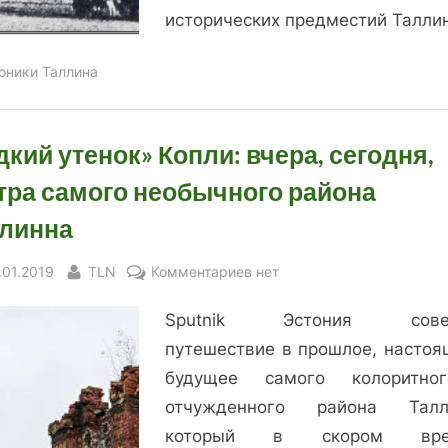
исторических предместий Талли
оники Таллина
дкий утенок» Копли: вчера, сегодня,
тра самого необычного района
линна
sted
By
к
.01.2019
TLN
Комментариев
нет
записи
Sputnik Эстония сове
«Гадкий
утенок»
путешествие в прошлое, настоя
Копли:
будущее самого колоритно
вчера,
отчужденного района Талл
сегодня,
который в скором вре
завтра