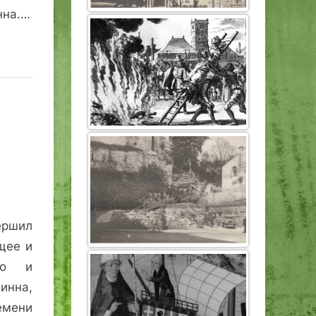
нна.…
ршил
щее и
го и
инна,
мени