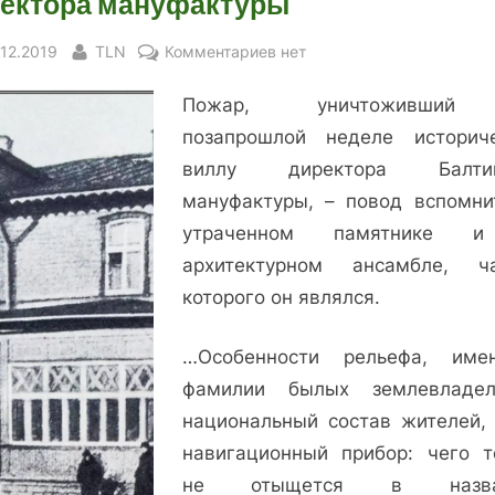
ектора мануфактуры
sted
By
к
.12.2019
TLN
Комментариев
нет
записи
Пожар, уничтоживши
Утраченная
жемчужина
позапрошлой неделе историч
Ситси:
виллу директора Балтий
вилла
мануфактуры, – повод вспомни
директора
утраченном памятнике 
мануфактуры
архитектурном ансамбле, ч
которого он являлся.
…Особенности рельефа, им
фамилии былых землевладел
национальный состав жителей,
навигационный прибор: чего т
не отыщется в назва