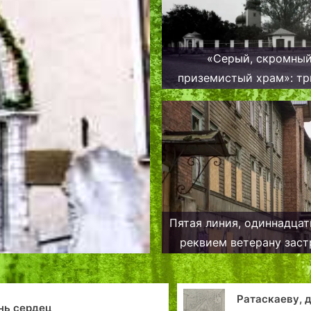
«Серый, скромный
приземистый храм»: тр
Казанской церкв
Пятая линия, одиннадцат
реквием ветерану зас
Копли в Таллине
Ратаскаеву, д
нь сердец