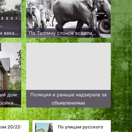
,
и века
По Таллину слонов водили…
и
ый дом:
Полиция и раньше надзирала за
тройки
объявлениями
ом 20/22:
По улицам русского