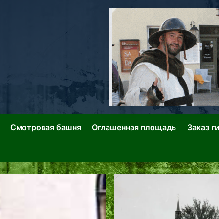
ллин: Переулки Городских Легенд
лин: Застывшее Время-|-
Смотровая башня
Оглашенная площадь
Заказ г