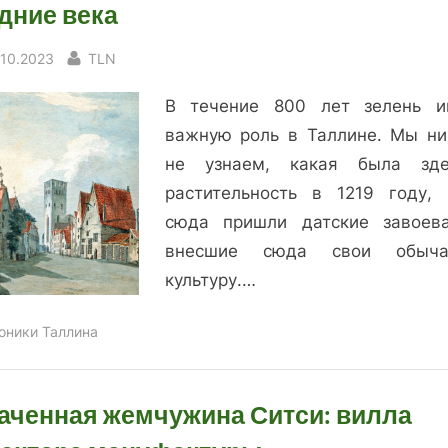
дние века
sted
By
.10.2023
TLN
В течение 800 лет зелень и
важную роль в Таллине. Мы ни
не узнаем, какая была зд
растительность в 1219 году, 
сюда пришли датские завоева
внесшие сюда свои обыч
культуру.…
оники Таллина
аченная жемчужина Ситси: вилла