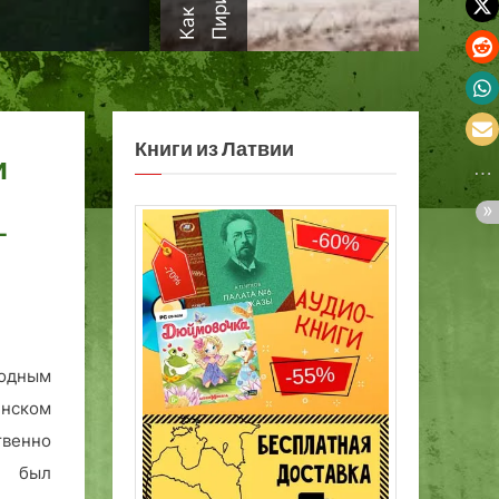
а
Книги из Латвии
и
-
лодным
инском
венно
м был