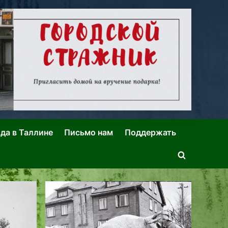
ида в Таллине
Письмо нам
Поддержать
Toggle
search
form