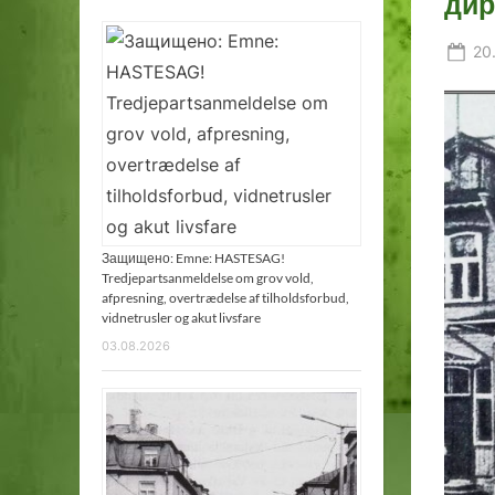
дир
Po
20
on
Защищено: Emne: HASTESAG!
Tredjepartsanmeldelse om grov vold,
afpresning, overtrædelse af tilholdsforbud,
vidnetrusler og akut livsfare
03.08.2026