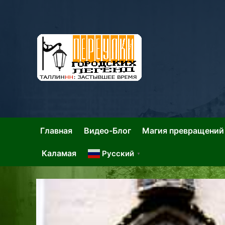
Skip
to
content
Та
Тал
Главная
Видео-Блог
Магия превращений
Каламая
Русский
▼