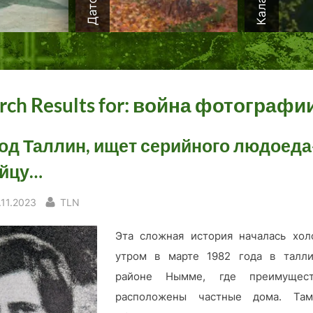
rch Results for:
война фотографи
од Таллин, ищет серийного людоеда
йцу…
sted
By
.11.2023
TLN
Эта сложная история началась хо
утром в марте 1982 года в талл
районе Нымме, где преимущест
расположены частные дома. Та