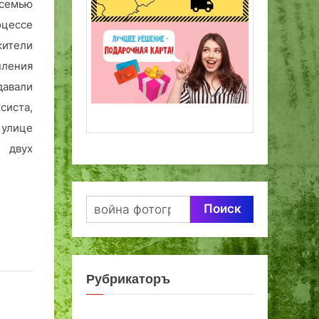
семью
цессе
жители
пления
давали
систа,
улице
и двух
Найти:
Рубрикаторъ