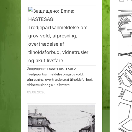
on
Защищено: Emne: HASTESAG!
Tredjepartsanmeldelse om grov vold,
afpresning, overtrædelse af tilholdsforbud,
vidnetrusler og akut livsfare
03.08.2026