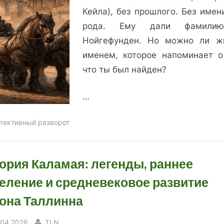
Кейла), без прошлого. Без имен
рода. Ему дали фамил
Нойгефунден. Но можно ли ж
именем, которое напоминает о
что ты был найден?
…
тективный разворот
ория Каламая: легенды, раннее
еление и средневековое развитие
она Таллинна
sted
By
.04.2026
TLN