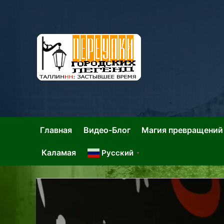
Skip
to
content
Та
Тал
Главная
Видео-Блог
Магия превращений
Каламая
Русский
▼