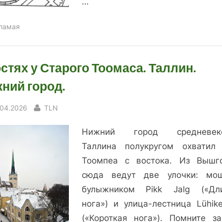
…
ламая
остях у Старого Тоомаса. Таллин.
ний город.
sted
By
.04.2026
TLN
Нижний город средневеко
Таллина полукругом охватил
Тоомпеа с востока. Из Вышг
сюда ведут две улочки: мо
булыжником Pikk Jalg («Дл
нога») и улица-лестница Lühike
(«Короткая нога»). Помните за