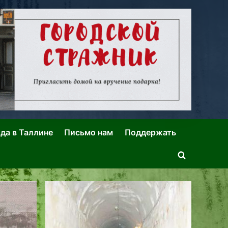
ида в Таллине
Письмо нам
Поддержать
Toggle
search
form