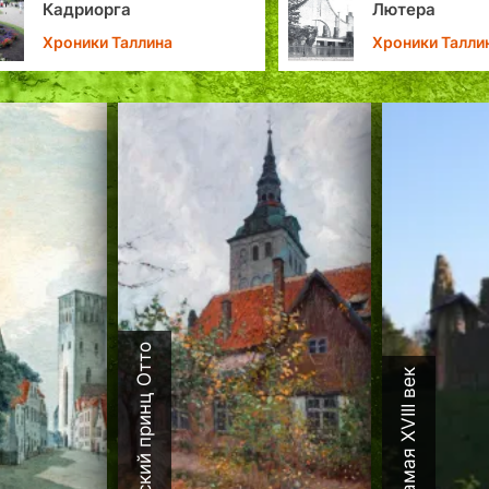
Кадриорга
Лютера
Хроники Таллина
Хроники Талли
Датский принц Отто
Каламая XVIII век