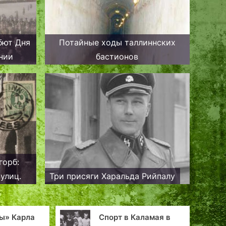
ебют Дня
Потайные ходы таллиннских
нии
бастионов
горб:
улиц.
Три присяги Харальда Рийпалу
ы» Карла
Спорт в Каламая в