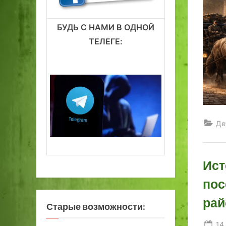
БУДЬ С НАМИ В ОДНОЙ
ТЕЛЕГЕ:
Де
Ист
пос
рай
Старые возможности:
Po
14