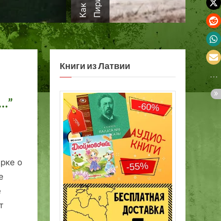
а
Книги из Латвии
…”
рке о
е
е
т