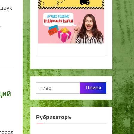
 двух
,
Найти:
щий
Рубрикаторъ
город