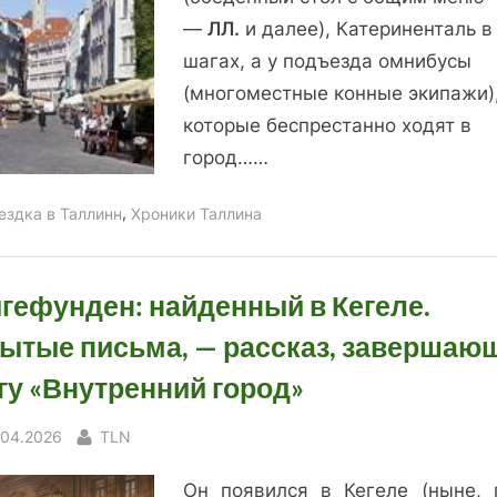
кофе…”
—
ЛЛ.
и далее), Катериненталь в
шагах, а у подъезда омнибусы
(многоместные конные экипажи)
которые беспрестанно ходят в
город……
,
ездка в Таллинн
Хроники Таллина
гефунден: найденный в Кегеле.
ытые письма, — рассказ, завершаю
гу «Внутренний город»
sted
By
.04.2026
TLN
Он появился в Кегеле (ныне, 