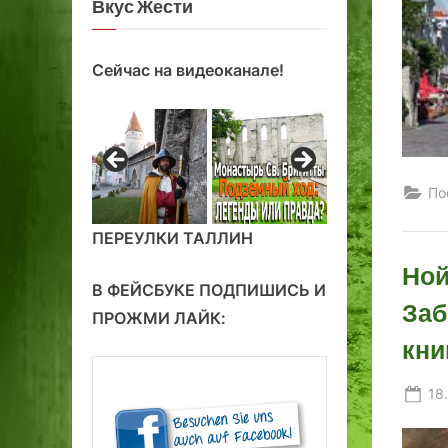
Вкус Жести
Сейчас на видеоканале!
По
ПЕРЕУЛКИ ТАЛЛИН
Ной
В ФЕЙСБУКЕ ПОДПИШИСЬ И
Заб
ПРОЖМИ ЛАЙК:
кни
Po
18
on