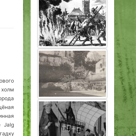
вого
 холм
орода
щёная
инная
 Jalg
гадку