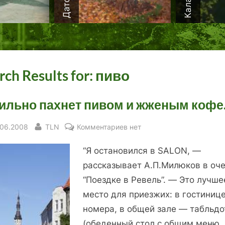
rch Results for:
пиво
ильно пахнет пивом и жженым кофе
sted
By
к
.06.2008
TLN
Комментариев
нет
записи
“Я остановился в SALON, —
“…
сильно
рассказывает А.П.Милюков в оче
пахнет
“Поездке в Ревель”. — Это лучше
пивом
место для приезжих: в гостиниц
и
номера, в общей зале — табльдо
жженым
(обеденный стол с общим меню