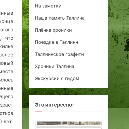
На заметку
янные
Наша память Таллина
конце
этого
Плёнка хроники
, что
Поездка в Таллинн
жилье
Таллиннское графити
более
новый
Хроники Таллина
есте
Экскурсии с гидом
илось
енные
ущего
Это интересно:
зраст
стков
 лет.