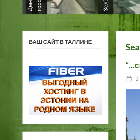
ВАШ САЙТ В ТАЛЛИНЕ
Sea
“…с
Po
12
on