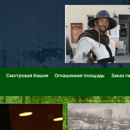
ллин: Переулки Городских Легенд
лин: Застывшее Время-|-
Смотровая башня
Оглашенная площадь
Заказ г