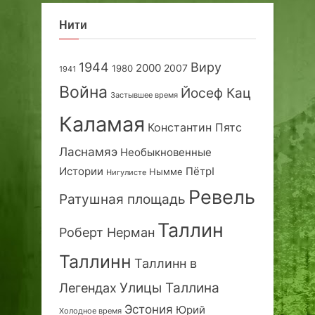
Нити
1944
Виру
2000
2007
1980
1941
Война
Йосеф Кац
Застывшее время
Каламая
Константин Пятс
Ласнамяэ
Необыкновенные
Истории
ПётрI
Нымме
Нигулисте
Ревель
Ратушная площадь
Таллин
Роберт Нерман
Таллинн
Таллинн в
Улицы Таллина
Легендах
Эстония
Юрий
Холодное время