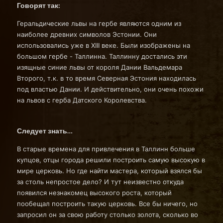
Говорят так:
Геральдические львы на гербе являются одним из
наиболее древних символов Эстонии. Они
использовались уже в XIII веке. Были изображены на
большом гербе - Таллинна. Таллинну достались эти
изящные синие львы от короля Дании Вальдемара
Второго, т.к. в то время Северная Эстония находилась
под властью Дании. И действительно, они очень похожи
на львов с герба Датского Королевства.
Следует знать…
В старые времена для привлечения в Таллинн больше
купцов, отцы города решили построить самую высокую в
мире церковь. Но где найти мастера, который взялся бы
за столь непростое дело? И тут неизвестно откуда
появился незнакомец высокого роста, который
пообещал построить такую церковь. Все бы ничего, но
запросил он за свою работу столько золота, сколько во