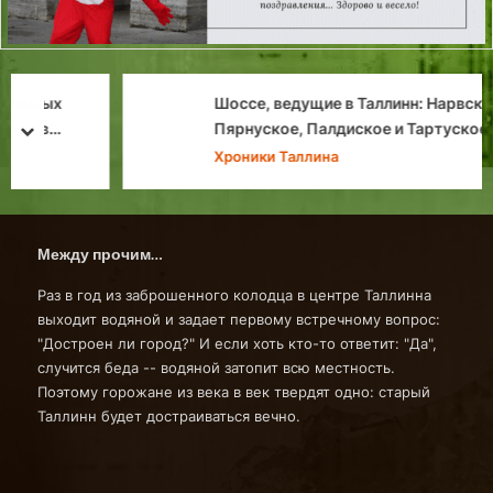
Шоссе, ведущие в Таллинн: Нарвское,
Пярнуское, Палдиское и Тартуское
prev
next
Хроники Таллина
Между прочим…
Раз в год из заброшенного колодца в центре Таллинна
выходит водяной и задает первому встречному вопрос:
"Достроен ли город?" И если хоть кто-то ответит: "Да",
случится беда -- водяной затопит всю местность.
Поэтому горожане из века в век твердят одно: старый
Таллинн будет достраиваться вечно.