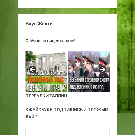
ы
р
х
и
щ
т
Вкус Жести
и
о
т
р
а
и
Сейчас на видеоканале!
х
и
Т
Э
а
с
л
т
л
о
и
н
н
и
а
и
ПЕРЕУЛКИ ТАЛЛИН
В ФЕЙСБУКЕ ПОДПИШИСЬ И ПРОЖМИ
ЛАЙК: