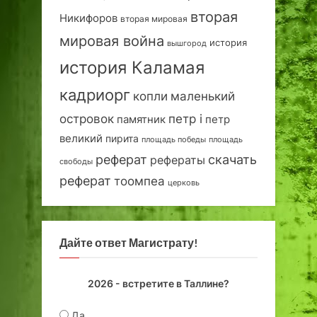
вторая
Никифоров
вторая мировая
мировая война
история
вышгород
история Каламая
кадриорг
маленький
копли
островок
петр i
петр
памятник
великий
пирита
площадь победы
площадь
реферат
скачать
рефераты
свободы
реферат
тоомпеа
церковь
Дайте ответ Магистрату!
2026 - встретите в Таллине?
Да