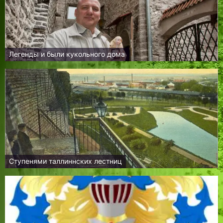
Легенды и были кукольного дома
Ступенями таллиннских лестниц