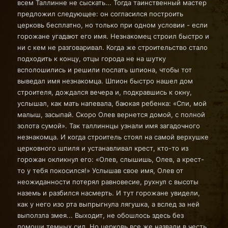
всем Таллинне не сыскать... Тогда таинственный мастер
предложил следующее: он согласился построить
церковь бесплатно, но только при одном условии - если
горожане угадают его имя. Незнакомец строил быстро и
ни с кем не разговаривал. Когда же строительство стало
подходить к концу, отцы города не на шутку
всполошились и решили послать шпиона, чтобы тот
выведал имя незнакомца. Шпион быстро нашел дом
строителя, дождался вечера и, подкравшись к окну,
услышал, как мать напевала, баюкая ребенка: «Спи, мой
малыш, засыпай. Скоро Олев вернется домой, с полной
золота сумой». Так таллиннцы узнали имя загадочного
незнакомца. И когда строитель стоял на самой верхушке
церковного шпиля и устанавливал крест, кто-то из
горожан окликнул его: «Олев, слышишь, Олев, а крест-
то у тебя покосился!» Услышав свое имя, Олев от
неожиданности потерял равновесие, рухнул с высоты
наземь и разбился насмерть. И тут горожане увидели,
как у него изо рта выпрыгнула лягушка, а вслед за ней
выползла змея... Выходит, не обошлось здесь без
помощи темных сил. Но церковь все же назвали в честь