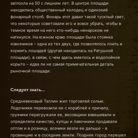
заглохла на 50 с лишним лет. В центре площади
находились общественный колодец и одинокий
фонарный столб. Фонарь этот давал такой тусклый свет,
что некоторые советовали его и вовсе убрать, чтобы в
темное время на него кто-нибудь ненароком не
наткнулся. На южном краю площади была стоянка
извозчиков – одна из тех двух, где позволялось поить и
кормить лошадей (другая находилась на Ратушной
площади), в связи, с чем здесь имелось и водопойное
корыто – едва ли не самая примечательная деталь
рыночной площади.
Следует знать…
Средневековый Таллин жил торговлей солью.
Лодочники перевозили ее с кораблей к причалу,
грузчики перегружали ее, весовщики взвешивали и
определяли качество, купцы и лавочники продавали
оптом и в розницу, возчики везли ее дальше - в
провинцию и в соседние земли. Позднее город перешел