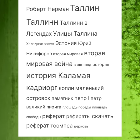
Таллин
Роберт Нерман
Таллинн
Таллинн в
Улицы Таллина
Легендах
Эстония
Юрий
Холодное время
вторая
Никифоров
вторая мировая
мировая война
история
вышгород
история Каламая
кадриорг
маленький
копли
островок
петр i
петр
памятник
великий
пирита
площадь победы
площадь
реферат
скачать
рефераты
свободы
реферат
тоомпеа
церковь