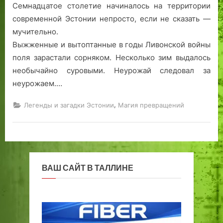
я
ц
Семнадцатое столетие начиналось на территории
т
е
современной Эстонии непросто, если не сказать —
н
н
мучительно.
и
т
Выжженные и вытоптанные в годы Ливонской войны
к
р
поля зарастали сорняком. Несколько зим выдалось
Т
е
необычайно суровыми. Неурожай следовал за
а
«
неурожаем.…
л
Л
л
и
,
Легенды и загадки Эстонии
Магия превращений
и
р
н
а
а
»
в
Т
а
ВАШ САЙТ В ТАЛЛИНЕ
л
л
и
н
е