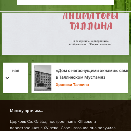
«Дом с негаснущими окнами»: самый первый
в Таллинском Мустамяэ
prev
next
Хроники Таллина
Между прочим…
Церковь Св. Олафа, построенная в XIII веке и
перестроенная в XV веке. Свое название она получила