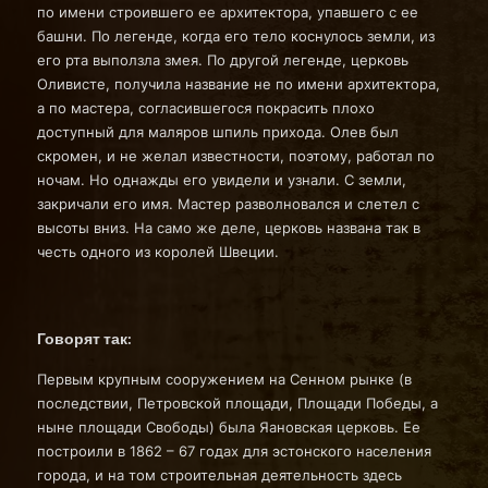
по имени строившего ее архитектора, упавшего с ее
башни. По легенде, когда его тело коснулось земли, из
его рта выползла змея. По другой легенде, церковь
Оливисте, получила название не по имени архитектора,
а по мастера, согласившегося покрасить плохо
доступный для маляров шпиль прихода. Олев был
скромен, и не желал известности, поэтому, работал по
ночам. Но однажды его увидели и узнали. С земли,
закричали его имя. Мастер разволновался и слетел с
высоты вниз. На само же деле, церковь названа так в
честь одного из королей Швеции.
Говорят так:
Первым крупным сооружением на Сенном рынке (в
последствии, Петровской площади, Площади Победы, а
ныне площади Свободы) была Яановская церковь. Ее
построили в 1862 – 67 годах для эстонского населения
города, и на том строительная деятельность здесь