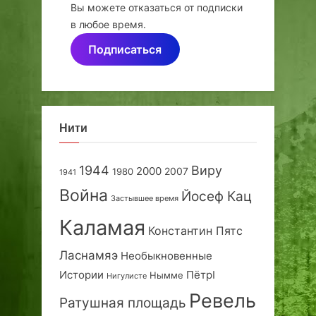
Вы можете отказаться от подписки
в любое время.
Подписаться
Нити
1944
Виру
2000
2007
1980
1941
Война
Йосеф Кац
Застывшее время
Каламая
Константин Пятс
Ласнамяэ
Необыкновенные
Истории
ПётрI
Нымме
Нигулисте
Ревель
Ратушная площадь