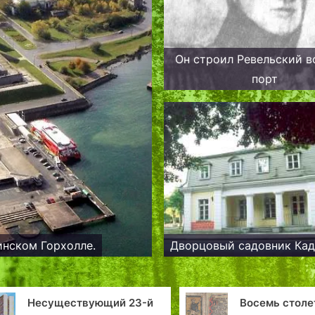
Он строил Ревельский 
порт
инском Горхолле.
Дворцовый садовник Ка
3-й
Восемь столетий