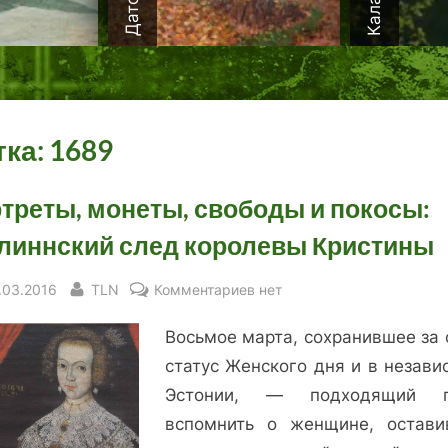
тка:
1689
треты, монеты, свободы и покосы:
линнский след королевы Кристины
sted
By
к
.03.2016
TLN
Комментариев
нет
записи
Восьмое марта, сохранившее за 
Портреты,
монеты,
статус Женского дня и в незави
свободы
Эстонии, — подходящий п
и
вспомнить о женщине, остави
покосы: