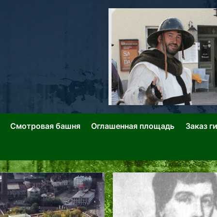
ллин: Переулки Городских Легенд
лин: Застывшее Время-|-
Смотровая башня
Оглашенная площадь
Заказ г