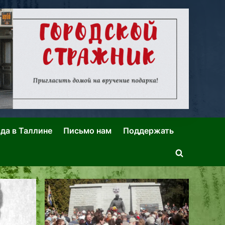
ида в Таллине
Письмо нам
Поддержать
Toggle
search
form