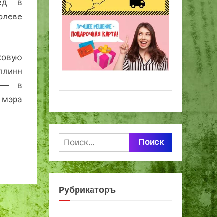
ед в
леве
ковую
ллинн
з — в
мэра
Найти:
Рубрикаторъ