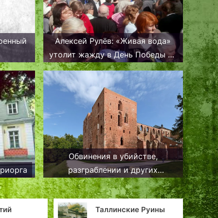
военный
Алексей Рулёв: «Живая вода»
утолит жажду в День Победы на
Воинском кладбище в Таллине
Обвинения в убийстве,
дриорга
разграблении и других
злодеяниях. Продолжение
истории Йоханна Весенберга
Таллинские Руины
Таллинн Эдуарда