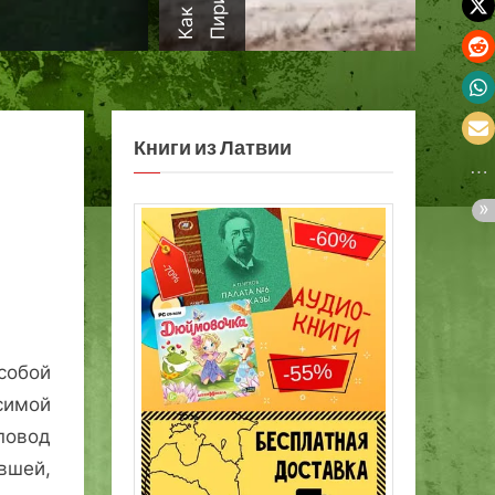
а
Книги из Латвии
собой
симой
овод
вшей,