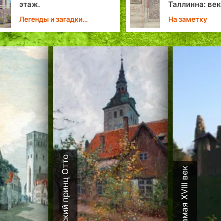
Таллинна: век
тринадцатый,
На заметку
основополагающий
Датский принц Отто
Каламая XVIII век