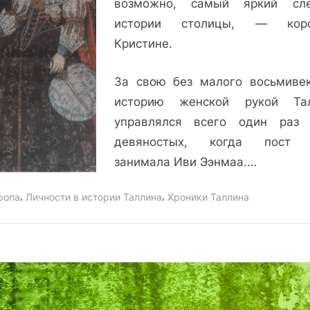
возможно, самый яркий сл
таллиннский
истории столицы, — коро
след
Кристине.
королевы
Кристины
За свою без малого восьмиве
историю женской рукой Та
управлялся всего один ра
девяностых, когда пост 
занимала Иви Ээнмаа.…
,
,
ропа
Личности в истории Таллина
Хроники Таллина