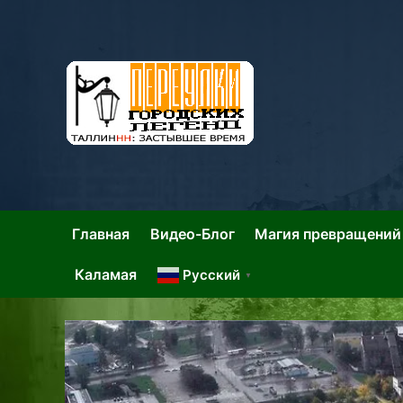
Skip
to
content
Та
Тал
Главная
Видео-Блог
Магия превращений
Каламая
Русский
▼