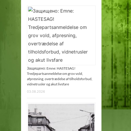
Защищено: Emne: HASTESAG!
Tredjepartsanmeldelse om grov vold,
afpresning, overtrædelse af tilholdsforbud,
vidnetrusler og akut livsfare
03.08.2026