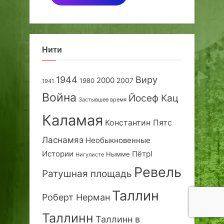
Нити
1944
Виру
2000
2007
1980
1941
Война
Йосеф Кац
Застывшее время
Каламая
Константин Пятс
Ласнамяэ
Необыкновенные
Истории
ПётрI
Нымме
Нигулисте
Ревель
Ратушная площадь
Таллин
Роберт Нерман
Таллинн
Таллинн в