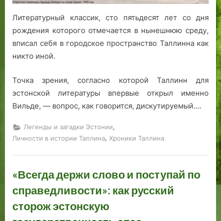
К
Литературный классик, сто пятьдесят лет со дня
а
рождения которого отмечается в нынешнюю среду,
н
вписал себя в городское пространство Таллинна как
н
и
никто иной.
к
е
Точка зрения, согласно которой Таллинн для
»
эстонской литературы впервые открыл именно
Вильде, — вопрос, как говорится, дискутируемый.…
,
Легенды и загадки Эстонии
,
Личности в истории Таллина
Хроники Таллина
«Всегда держи слово и поступай по
справедливости»: как русский
сторож эстонскую