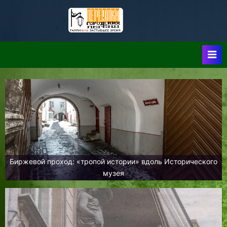
Skip
to
Таллин:
Таллин: Застывшее
content
Время-|-
Переулки
Городских
Легенд
Биржевой проход: «тропой истории» вдоль Исторического
музея