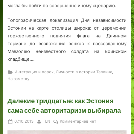
могла бы пойти по совершенно иному сценарию.
Топографическая локализация Дня независимости
Эстонии на карте столицы широка: от церемонии
торжественного поднятия флага на Длинном
Германе до возложения венков к воссозданному
Мавзолею неизвестного солдата на Воинском
кладбище.…
,
,
Интеграция и порох
Личности в истории Таллина
На заметку
Далекие тридцатые: как Эстония
сама себе авторитаризм выбирала
Posted
By
к
07.10.2013
TLN
Комментариев
нет
on
записи