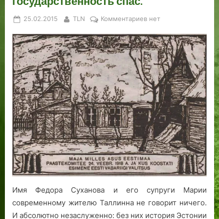
государственность спас.
Posted
By
к
25.02.2015
TLN
Комментариев
нет
on
записи
«Всегда
держи
слово
и
поступай
по
справедливости»:
как
русский
сторож
эстонскую
государственность
спас.
Имя Федора Суханова и его супруги Марии
современному жителю Таллинна не говорит ничего.
И абсолютно незаслуженно: без них история Эстонии