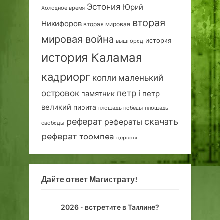
Эстония
Юрий
Холодное время
вторая
Никифоров
вторая мировая
мировая война
история
вышгород
история Каламая
кадриорг
маленький
копли
островок
петр i
петр
памятник
великий
пирита
площадь победы
площадь
реферат
скачать
рефераты
свободы
реферат
тоомпеа
церковь
Дайте ответ Магистрату!
2026 - встретите в Таллине?