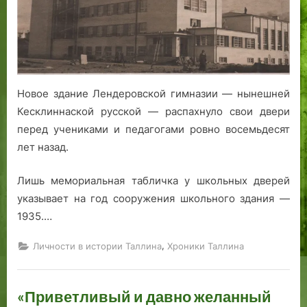
идей…»:
архитектурное
наследие
гимназии
Эльфриды
Лендер
Новое здание Лендеровской гимназии — нынешней
в
Кесклиннаской русской — распахнуло свои двери
Таллине
перед учениками и педагогами ровно восемьдесят
лет назад.
Лишь мемориальная табличка у школьных дверей
указывает на год сооружения школьного здания —
1935.…
,
Личности в истории Таллина
Хроники Таллина
«Приветливый и давно желанный