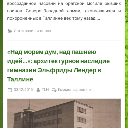
«
а
воссозданной часовни на братской могиле бывших
М
м
воинов Северо-Западной армии, скончавшихся и
а
н
похороненных в Таллинне век тому назад.…
й
о
с
й
Интеграция и порох
к
п
и
л
й
о
«Над морем дум, над пашнею
г
щ
идей…»: архитектурное наследие
р
а
а
д
гимназии Эльфриды Лендер в
ф
к
Таллине
»
и
Posted
By
к
03.12.2015
TLN
Комментариев
нет
on
записи
«Над
морем
дум,
над
пашнею