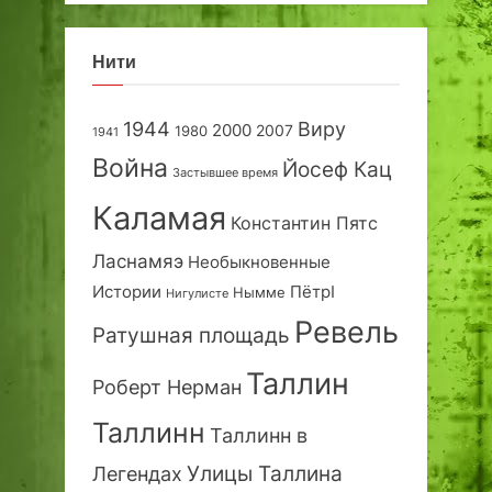
Нити
1944
Виру
2000
2007
1980
1941
Война
Йосеф Кац
Застывшее время
Каламая
Константин Пятс
Ласнамяэ
Необыкновенные
Истории
ПётрI
Нымме
Нигулисте
Ревель
Ратушная площадь
Таллин
Роберт Нерман
Таллинн
Таллинн в
Улицы Таллина
Легендах