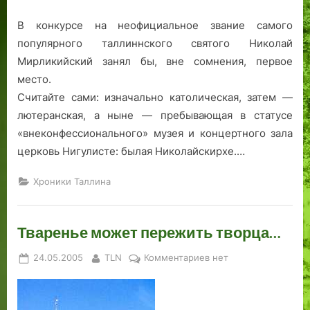
В конкурсе на неофициальное звание самого
популярного таллиннского святого Николай
Мирликийский занял бы, вне сомнения, первое
место.
Считайте сами: изначально католическая, затем —
лютеранская, а ныне — пребывающая в статусе
«внеконфессионального» музея и концертного зала
церковь Нигулисте: былая Николайскирхе.…
Хроники Таллина
Тваренье может пережить творца…
Posted
By
к
24.05.2005
TLN
Комментариев
нет
on
записи
Тваренье
может