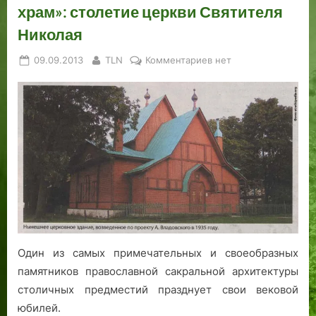
храм»: столетие церкви Святителя
Николая
Posted
By
к
09.09.2013
TLN
Комментариев
нет
on
записи
«Приветливый
и
давно
желанный
храм»:
столетие
церкви
Святителя
Николая
Один из самых примечательных и своеобразных
памятников православной сакральной архитектуры
столичных предместий празднует свои вековой
юбилей.