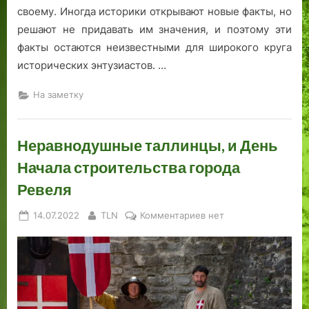
своему. Иногда историки открывают новые факты, но
решают не придавать им значения, и поэтому эти
факты остаются неизвестными для широкого круга
исторических энтузиастов. …
На заметку
Неравнодушные таллинцы, и День
Начала строительства города
Ревеля
Posted
By
к
14.07.2022
TLN
Комментариев
нет
on
записи
Неравнодушные
таллинцы,
и
День
Начала