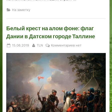
На заметку
Белый крест на алом фоне: флаг
Дании в Датском городе Таллине
Posted
By
к
15.06.2019
TLN
Комментариев
нет
on
записи
Белый
крест
на
алом
фоне:
флаг
Дании
в
Датском
городе
Таллине