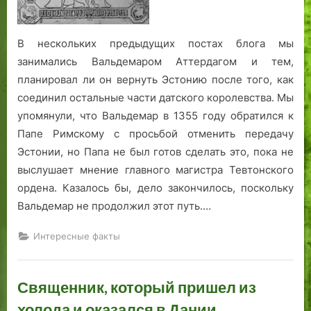
отношении
Северной
Эстонии
В нескольких предыдущих постах блога мы
занимались Вальдемаром Аттердагом и тем,
планировал ли он вернуть Эстонию после того, как
соединил остальные части датского королевства. Мы
упомянули, что Вальдемар в 1355 году обратился к
Папе Римскому с просьбой отменить передачу
Эстонии, но Папа не был готов сделать это, пока не
выслушает мнение главного магистра Тевтонского
ордена. Казалось бы, дело закончилось, поскольку
Вальдемар не продолжил этот путь.…
Интересные факты
Священник, который пришел из
холода и оказался в Дании