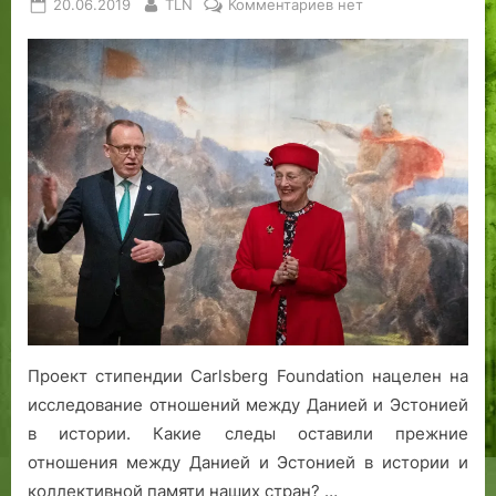
Posted
By
к
20.06.2019
TLN
Комментариев
нет
on
записи
В
рамках
стипендиального
проекта
Carlsberg
Foundation
исследуются
исторические
отношения
между
Данией
и
Эстонией.
Проект стипендии Carlsberg Foundation нацелен на
исследование отношений между Данией и Эстонией
в истории. Какие следы оставили прежние
отношения между Данией и Эстонией в истории и
коллективной памяти наших стран? …