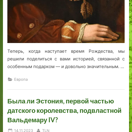
к
л
н
ег
и
е
г
н
и
д
С
а
С
К
С
о
Теперь, когда наступает время Рождества, мы
Р
п
решили поделиться с вами историей, связанной с
в
л
особенным подарком — и довольно значительным. …
д
и
о
Европа
в
о
е
Была ли Эстония, первой частью
н
датского королевства, подвластной
н
о
Вальдемару IV?
м
Posted
By
Т
14.11.2023
TLN