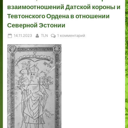
взаимоотношений Датской короны и
Тевтонского Ордена в отношении
Северной Эстонии
Posted
By
к
14.11.2023
TLN
1 комментарий
on
записи
Не
мечом,
так
законом!
Из
истории
взаимоотношений
Датской
короны
и
Тевтонского
Ордена
в