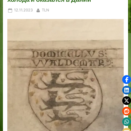
Posted
By
12.11.2023
TLN
on