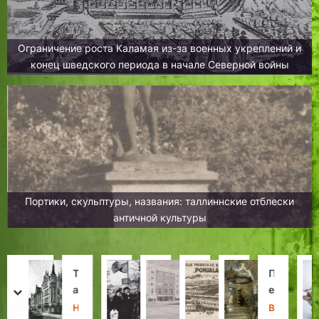
Ограничение роста Каламая из-за военных укреплений и
конец шведского периода в начале Северной войны
Портики, скульптуры, названия: таллиннские отблески
античной культуры
В
Т
М
1
«
Н
П
Б
г
а
о
9
О
е
е
а
prev
next
о
н
н
8
н
с
р
с
П
Н
Л
К
И
Х
В
И