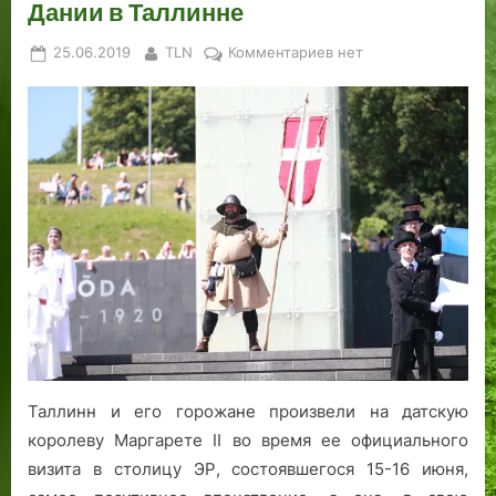
Дании в Таллинне
Posted
By
к
25.06.2019
TLN
Комментариев
нет
on
записи
Под
сенью
Даннеброга:
королева
Дании
в
Таллинне
Таллинн и его горожане произвели на датскую
королеву Маргарете II во время ее официального
визита в столицу ЭР, состоявшегося 15-16 июня,