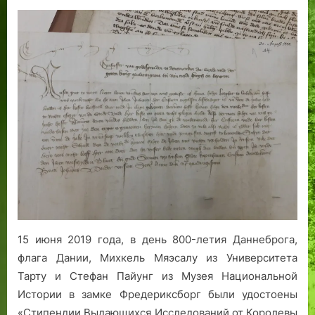
on
записи
Стипендия
академического
общества
Карлсбега:
начало
исследовательского
проекта
по
общей
истории
Дании
и
Эстонии.
15 июня 2019 года, в день 800-летия Даннеброга,
флага Дании, Михкель Мяэсалу из Университета
Тарту и Стефан Пайунг из Музея Национальной
Истории в замке Фредериксборг были удостоены
«Стипендии Выдающихся Исследований от Королевы