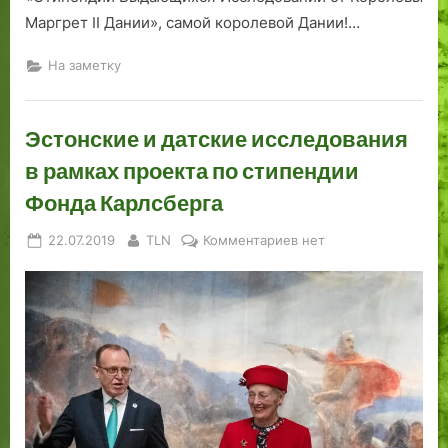
Маргрет II Дании», самой королевой Дании!…
На заметку
Эстонские и датские исследования
в рамках проекта по стипендии
Фонда Карлсберга
Posted
By
к
22.07.2019
TLN
Комментариев
нет
on
записи
Эстонские
и
датские
исследования
в
рамках
проекта
по