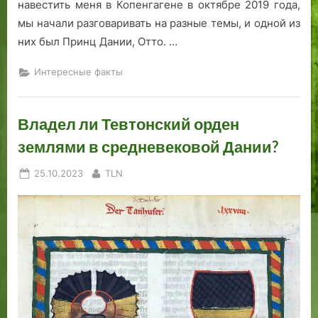
навестить меня в Копенгагене в октябре 2019 года,
мы начали разговаривать на разные темы, и одной из
них был Принц Дании, Отто. …
Интересные факты
Владел ли Тевтонский орден
землями в средневековой Дании?
Posted
By
25.10.2023
TLN
on