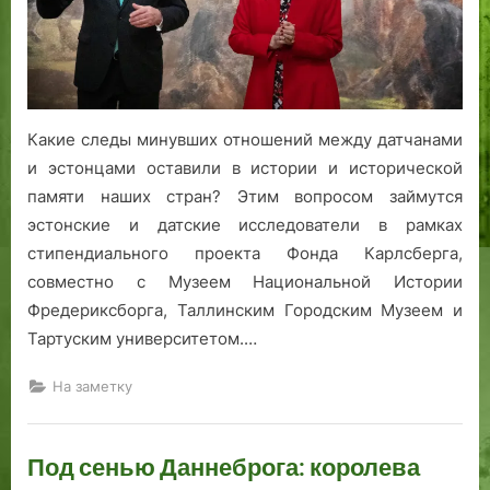
стипендии
Фонда
Карлсберга
Какие следы минувших отношений между датчанами
и эстонцами оставили в истории и исторической
памяти наших стран? Этим вопросом займутся
эстонские и датские исследователи в рамках
стипендиального проекта Фонда Карлсберга,
совместно с Музеем Национальной Истории
Фредериксборга, Таллинским Городским Музеем и
Тартуским университетом.…
На заметку
Под сенью Даннеброга: королева