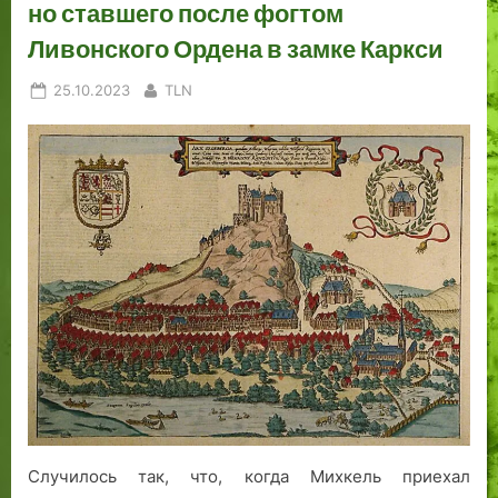
но ставшего после фогтом
Ливонского Ордена в замке Каркси
Posted
By
25.10.2023
TLN
on
Случилось так, что, когда Михкель приехал