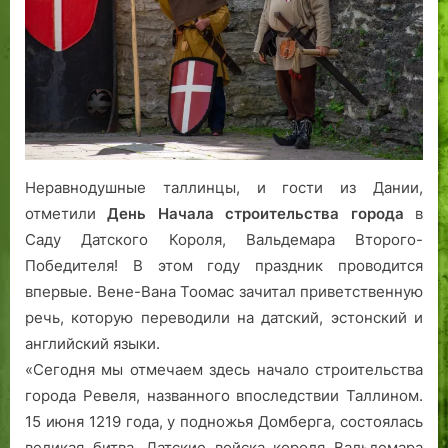
строительства
города
Ревеля
Неравнодушные таллинцы, и гости из Дании,
отметили
День Начала строительства города
в
Саду Датского Короля, Вальдемара Второго-
Победителя! В этом году праздник проводится
впервые. Вене-Вана Тоомас зачитал приветственную
речь, которую переводили на датский, эстонский и
английский языки.
«Сегодня мы отмечаем здесь начало строительства
города Ревеля, названного впоследствии Таллином.
15 июня 1219 года, у подножья Домберга, состоялась
великая битва. Датские войска короля Вальдемара