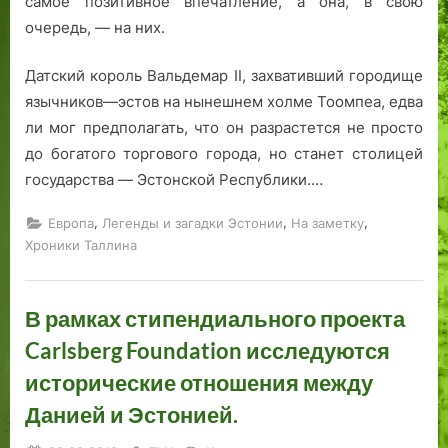
самое позитивное впечатление, а она, в свою
очередь, — на них.
Датский король Вальдемар II, захвативший городище
язычников—эстов на нынешнем холме Тоомпеа, едва
ли мог предполагать, что он разрастется не просто
до богатого торгового города, но станет столицей
государства — Эстонской Республики.…
,
,
,
Европа
Легенды и загадки Эстонии
На заметку
Хроники Таллина
В рамках стипендиального проекта
Carlsberg Foundation исследуются
исторические отношения между
Данией и Эстонией.