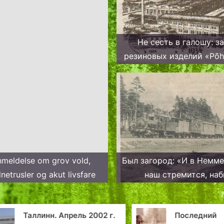
Не сесть в галошу: з
резиновых изделий «Põh
легенда Копли
meldelse om grov vold,
Был загород: «И в Немме
netrusler og akut livsfare
наш стремится, наб
посылками, как воз
Таллинн. Апрель 2002 г.
Последний