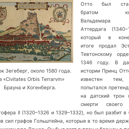
Отто был ста
братом кор
Вальдемара
Аттердага (1340–1
который в коне
итоге продал Эс
Тевтонскому орд
1346 году. В да
к Зегеберг, около 1580 года.
истории Принц Отт
з «Civitates Orbis Terrarvm»
известен тем,
Брауна и Хогенберга.
попытался претенд
на датский трон 
смерти своего 
офера II (1320–1326 и 1329–1332), но был разбит в
ив сил графов Гольштейна, которые в то время держ