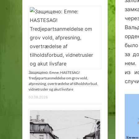
зало
замк
через
Валь
орде
было 
за д
нем.
из и
Защищено: Emne: HASTESAG!
Tredjepartsanmeldelse om grov vold,
случи
afpresning, overtrædelse af tilholdsforbud,
vidnetrusler og akut livsfare
03.08.2026