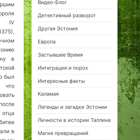
Видео-Блог
ршим
оля
Детективный разворот
 IV
Другая Эстония
375),
чном
Европа
тонию
Застывшее Время
ену в
Интеграция и порох
тской
о был
Интересные факты
 что
Каламая
овать
после
Легенды и загадки Эстонии
отца
Личности в истории Таллина
 битве
али в
Магия превращений