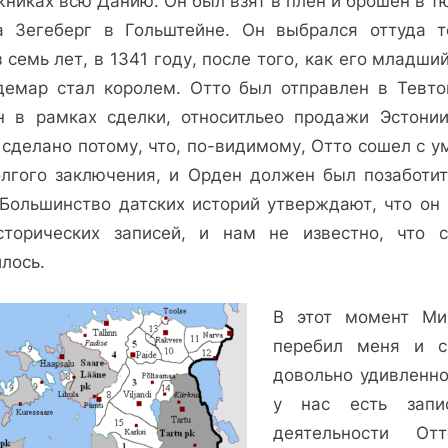
жниках всю Данию. Он был взят в плен и брошен в т
а Зегеберг в Гольштейне. Он выбрался оттуда т
 семь лет, в 1341 году, после того, как его младши
демар стал королем. Отто был отправлен в Тевто
н в рамках сделки, относитльео продажи Эстонии
сделано потому, что, по-видимому, Отто сошел с у
олгого заключения, и Орден должен был позаботит
 Большинство датских историй утверждают, что он 
сторических записей, и нам не известно, что 
лось.
В этот момент Ми
перебил меня и с
довольно удивленно
у нас есть запи
деятельности От