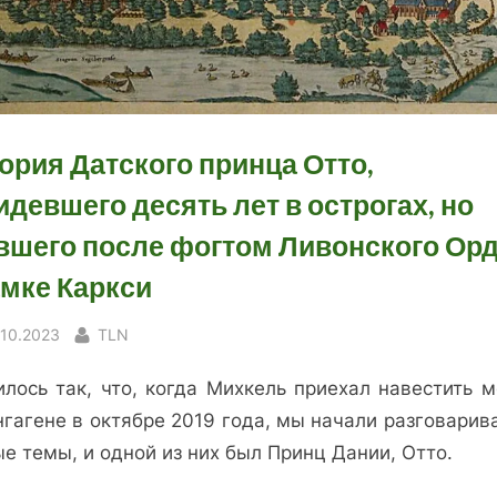
ория Датского принца Отто,
идевшего десять лет в острогах, но
вшего после фогтом Ливонского Ор
амке Каркси
sted
By
.10.2023
TLN
илось так, что, когда Михкель приехал навестить м
гагене в октябре 2019 года, мы начали разговарив
е темы, и одной из них был Принц Дании, Отто.