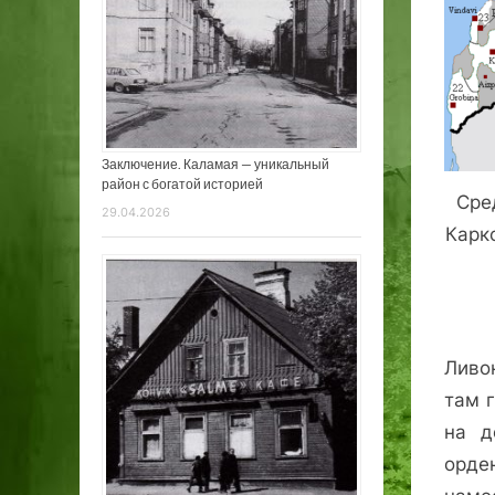
Заключение. Каламая — уникальный
район с богатой историей
Сре
29.04.2026
Карк
Ливо
там г
на д
орде