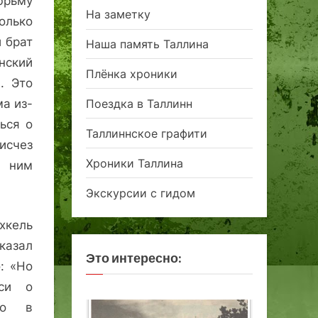
юрьму
На заметку
олько
й брат
Наша память Таллина
нский
Плёнка хроники
. Это
Поездка в Таллинн
ма из-
ься о
Таллиннское графити
исчез
Хроники Таллина
с ним
Экскурсии с гидом
хкель
казал
Это интересно:
: «Но
си о
то в