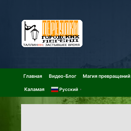
Skip
to
content
Та
Тал
Главная
Видео-Блог
Магия превращений
Каламая
Русский
▼