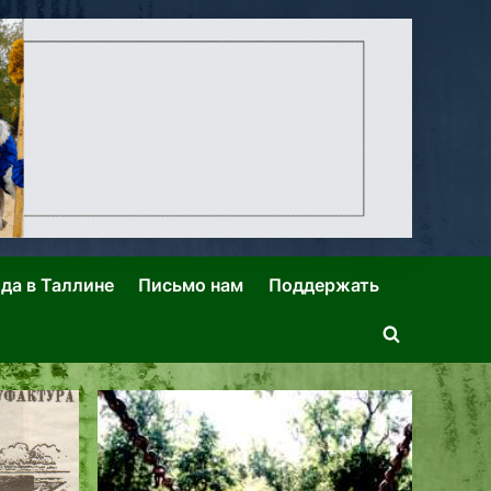
ида в Таллине
Письмо нам
Поддержать
Toggle
search
form