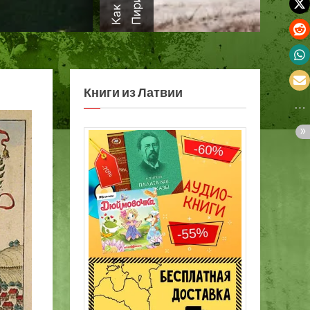
а
Книги из Латвии