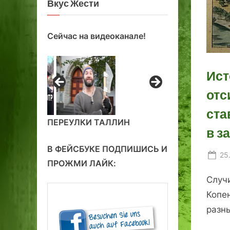
Вкус Жести
Сейчас на видеоканале!
Ист
отс
ста
ПЕРЕУЛКИ ТАЛЛИН
в з
В ФЕЙСБУКЕ ПОДПИШИСЬ И
Po
25
ПРОЖМИ ЛАЙК:
on
Случ
Копен
разны