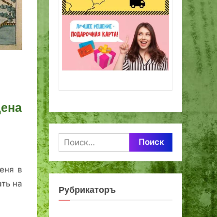
дена
Найти:
еня в
ать на
Рубрикаторъ