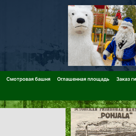
ллин: Переулки Городских Легенд
лин: Застывшее Время-|-
Смотровая башня
Оглашенная площадь
Заказ г