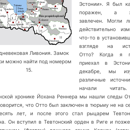
Эстонии». Я был к
поражен, а з
завлечен. Могли 
действительно изм
что-то в установив
взгляде на ист
дневековая Ливония. Замок
Отто? Когда я п
си можно найти под номером
приехал в Эстон
15.
декабре, мы изу
различные источн
начали читат
нской хронике Йохана Реннера мы нашли следы О
оворится, что Отто был заключен в тюрьму не на с
есять лет, и после этого стал рыцарем Тевтон
на. Он вступил в Тевтонский орден в Риге и позже