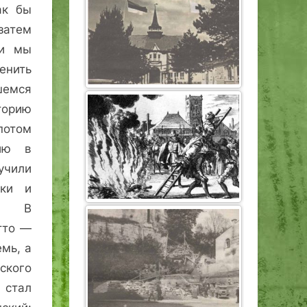
ак бы
атем
ли мы
енить
шемся
орию
отом
ию в
чили
ики и
ь. В
тто —
емь, а
ского
 стал