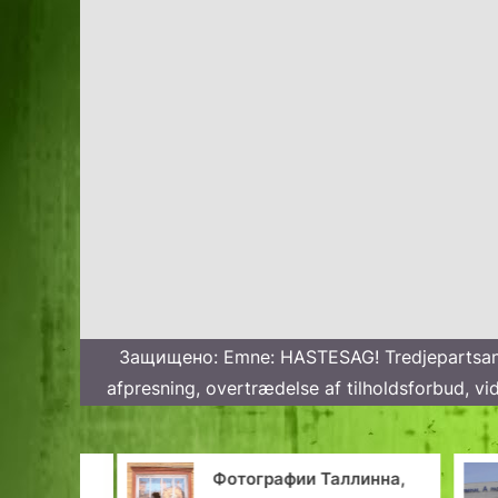
Защищено: Emne: HASTESAG! Tredjepartsan
afpresning, overtrædelse af tilholdsforbud, vid
до
Фотографии Таллинна,