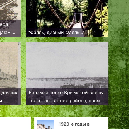
авод
jala» —
“Фалль, дивный Фалль…”
 дачник
Каламая после Крымской войны:
ит
восстановление района, новые
…»
улицы и благоустройство
1920-е годы в
Ви