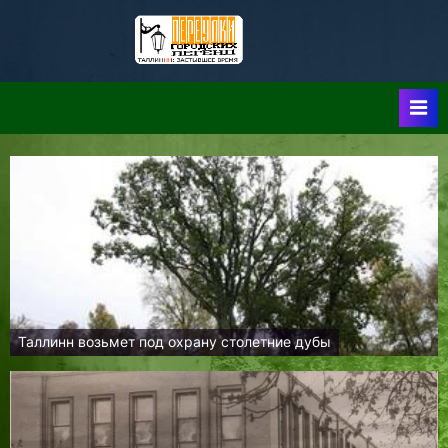
Skip
to
Таллин:
Таллин: Застывшее
content
Время-|-
Переулки
Городских
Легенд
Таллинн возьмет под охрану столетние дубы