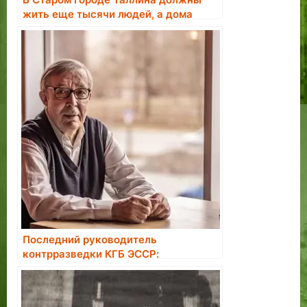
жить еще тысячи людей, а дома
нужно отобрать у недобросовестных
владельцев
Последний руководитель
контрразведки КГБ ЭССР:
большинство завербованных в
агенты считали это большой честью