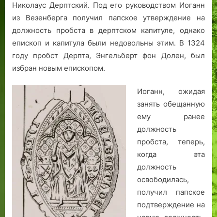
Николаус Дерптский. Под его руководством Иоганн
из Везенберга получил папское утверждение на
должность пробста в дерптском капитуле, однако
епископ и капитула были недовольны этим. В 1324
году пробст Дерпта, Энгельберт фон Долен, был
избран новым епископом.
Иоганн, ожидая
занять обещанную
ему ранее
должность
пробста, теперь,
когда эта
должность
освободилась,
получил папское
подтверждение на