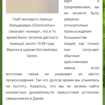
идет о
х
средневековье, вы
к
не можете быть
н
уверены
Герб молодого принца
и
относительно
Вальдемара («Domicellus»
г
происхождения
означает «юнкер», что в то
большинства
время было титулом датского
людей, как только
принца), около 1338 года.
они получают
Фреска в церкви Богоматери,
обычные
Орхус.
христианские
имена, если
источник также не указывает их место
происхождения. Так что долгое время мы утыкались
на пустоту. Казалось, что мы не можем найти
конкретных доказательств присутствия эстонских
священников в Дании.