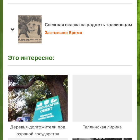
u
P
s
o
P
s
есяц
Снежная сказка на радость таллиннцам
o
t
prev
next
Застывшее Время
s
:
t
:
Это интересно:
Деревья-долгожители под
Таллинская лирика
охраной государства