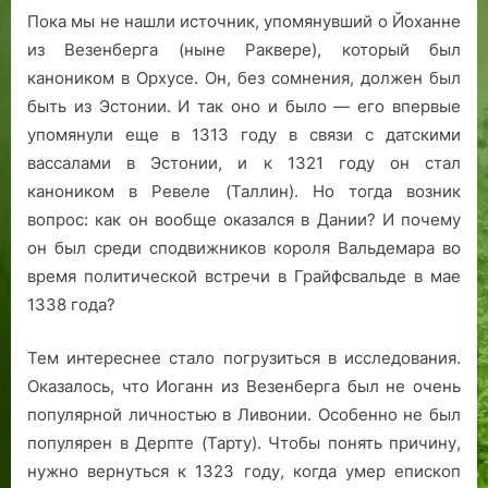
Пока мы не нашли источник, упомянувший о Йоханне
из Везенберга (ныне Раквере), который был
каноником в Орхусе. Он, без сомнения, должен был
быть из Эстонии. И так оно и было — его впервые
упомянули еще в 1313 году в связи с датскими
вассалами в Эстонии, и к 1321 году он стал
каноником в Ревеле (Таллин). Но тогда возник
вопрос: как он вообще оказался в Дании? И почему
он был среди сподвижников короля Вальдемара во
время политической встречи в Грайфсвальде в мае
1338 года?
Тем интереснее стало погрузиться в исследования.
Оказалось, что Иоганн из Везенберга был не очень
популярной личностью в Ливонии. Особенно не был
популярен в Дерпте (Тарту). Чтобы понять причину,
нужно вернуться к 1323 году, когда умер епископ