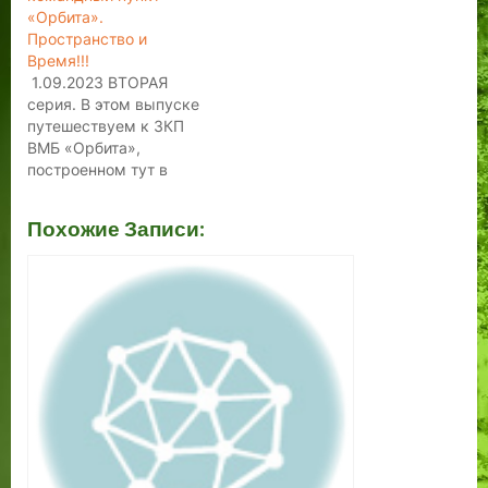
«Орбита».
Пространство и
Время!!!
1.09.2023 ВТОРАЯ
серия. В этом выпуске
путешествуем к ЗКП
ВМБ «Орбита»,
построенном тут в
ответ на мировые
ядерные угрозы конца
Похожие Записи:
пятидесятых и
шестидесятых годов XX
века. Что же тут было и
могли ли военные
инженеры провести
тайные выходы из
укрепления через реку
Пирита, в район
Монастыря Святой
Биргитты? Не…