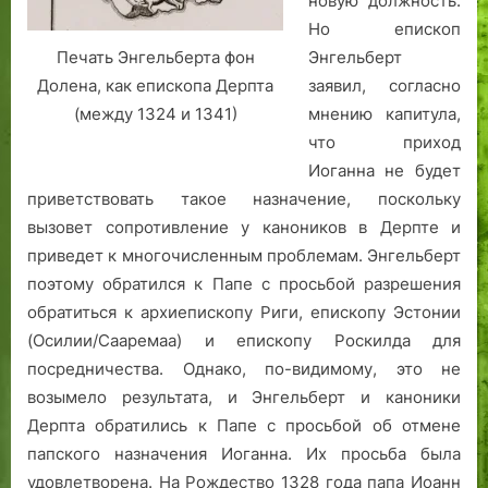
новую должность.
Но епископ
Энгельберт
Печать Энгельберта фон
заявил, согласно
Долена, как епископа Дерпта
мнению капитула,
(между 1324 и 1341)
что приход
Иоганна не будет
приветствовать такое назначение, поскольку
вызовет сопротивление у каноников в Дерпте и
приведет к многочисленным проблемам. Энгельберт
поэтому обратился к Папе с просьбой разрешения
обратиться к архиепископу Риги, епископу Эстонии
(Осилии/Сааремаа) и епископу Роскилда для
посредничества. Однако, по-видимому, это не
возымело результата, и Энгельберт и каноники
Дерпта обратились к Папе с просьбой об отмене
папского назначения Иоганна. Их просьба была
удовлетворена. На Рождество 1328 года папа Иоанн