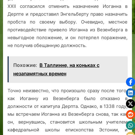
XXII согласился отменить назначение Иоганна в
Дерпте и предоставил Энгельберту право назначить
пробста по своему выбору. Очевидно, местное
противодействие привело Иоганна из Везенберга в
невыгодное положение, и он потерпел поражение,
не получив обещанную должность.
Похожие:
В Таллинне, на коньках с
незапамятных времен
Точно неизвестно, что произошло сразу после того,
как Иоганну из Везенберга было отказано в
должности от капитула Дерпта. Однако, в 1338 году,
мы встречаем Иоганна из Везенберга снова, так как
он, вернувшись, становится школьным учителем
кафедральной школы епископства Эстонии, и