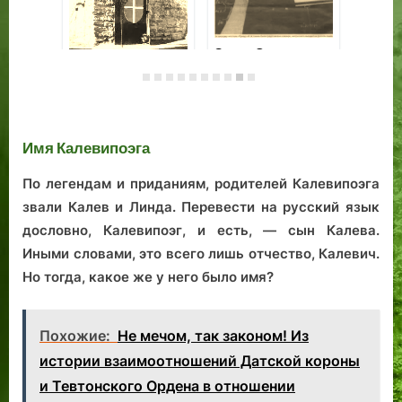
Бульвар,
В поисках
гимназия, церковь
«отцовской темы»
Да
и колокол:
Таллинна:
Ва
королевский след
архитектура,
По
на карте Таллинна
скульптура,
Имя Калевипоэга
драматургия
По легендам и приданиям, родителей Калевипоэга
звали Калев и Линда. Перевести на русский язык
дословно, Калевипоэг, и есть, — сын Калева.
Иными словами, это всего лишь отчество, Калевич.
Но тогда, какое же у него было имя?
Похожие:
Не мечом, так законом! Из
истории взаимоотношений Датской короны
и Тевтонского Ордена в отношении