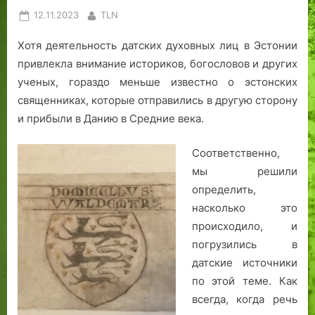
р
о
н
Posted
By
12.11.2023
TLN
ы
в
и
on
с
Э
и
Хотя деятельность датских духовных лиц в Эстонии
a
с
н
привлекла внимание историков, богословов и других
z
т
а
ученых, гораздо меньше известно о эстонских
o
о
с
священниках, которые отправились в другую сторону
n
н
т
.
и
р
и прибыли в Данию в Средние века.
m
и
а
a
.
н
Соответственно,
r
и
мы решили
k
ц
определить,
e
а
насколько это
t
х
происходило, и
д
погрузились в
е
датские источники
т
с
по этой теме. Как
к
всегда, когда речь
и