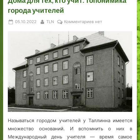
Дома для тех, кто учит: топонимика
города учителей
Posted
By
к
05.10.2022
TLN
Комментариев
нет
on
записи
Дома
для
тех,
кто
учит:
топонимика
города
учителей
Называться городом учителей у Таллинна имеется
множество оснований. И вспомнить о них в
Международный день учителя — время самое