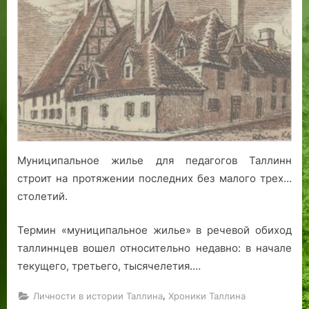
целая
улица:
как
город
Таллин
жилье
для
учителей
строил
Муниципальное жилье для педагогов Таллинн
строит на протяжении последних без малого трех…
столетий.
Термин «муниципальное жилье» в речевой обиход
таллиннцев вошел относительно недавно: в начале
текущего, третьего, тысячелетия.…
,
Личности в истории Таллина
Хроники Таллина