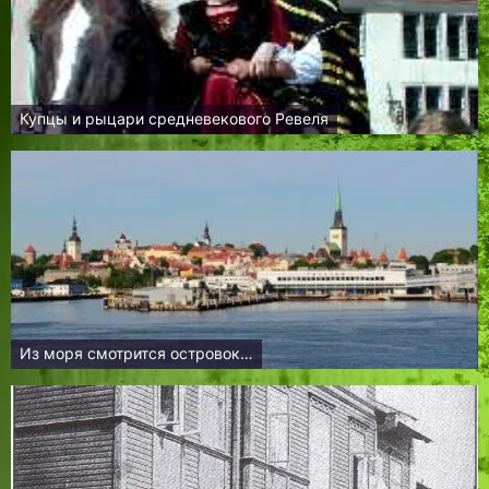
Купцы и рыцари средневекового Ревеля
Из моря смотрится островок…