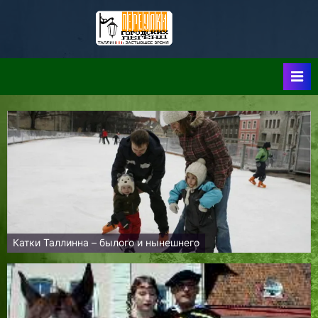
Skip
to
Таллин:
Таллин: Застывшее
content
Время-|-
Переулки
Городских
Легенд
Катки Таллинна – былого и нынешнего