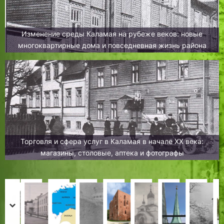
Изменение среды Каламая на рубеже веков: новые
многоквартирные дома и повседневная жизнь района
Торговля и сфера услуг в Каламая в начале XX века:
магазины, столовые, аптека и фотографы
В
Д
Ш
К
У
О
«
М
с
о
к
н
ч
б
Р
а
prev
next
т
м
о
у
е
в
а
й
Н
Х
Х
И
З
И
Х
З