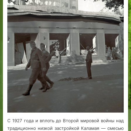
драматическая
т
судьба
о
р
и
и
Й
о
х
а
н
н
а
В
е
с
е
н
б
С 1927 года и вплоть до Второй мировой войны над
е
традиционно низкой застройкой Каламая — смесью