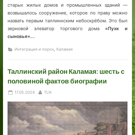
р
старых жилых домов и промышленных зданий —
г
возвышалось сооружение, которое по праву можно
а
назвать первым таллиннским небоскрёбом. Это был
зерновой элеватор торгового дома
«Пухк и
сыновья».
…
,
Интеграция и порох
Каламая
Таллинский район Каламая: шесть с
половиной фактов биографии
Posted
By
17.05.2024
TLN
on