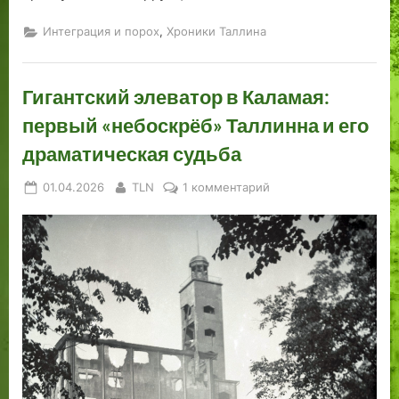
е
а
я
в
,
Интеграция и порох
Хроники Таллина
н
о
и
с
я
л
Гигантский элеватор в Каламая:
х
а
первый «небоскрёб» Таллинна и его
.
в
П
н
драматическая судьба
р
о
Posted
By
к
01.04.2026
TLN
1 комментарий
о
й
on
записи
д
ц
Гигантский
о
е
элеватор
л
р
в
ж
к
Каламая:
е
в
первый
н
и
«небоскрёб»
и
Таллинна
е
и
и
его
с