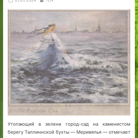
01.05.2024
TLN
on
Утопающий в зелени город-сад на каменистом
берегу Таллиннской бухты — Меривялья — отмечает