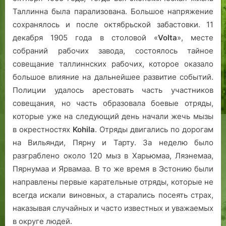
Таллинна была парализована. Большое напряжение
сохранялось и после октябрьской забастовки. 11
декабря 1905 года в столовой «
Volta
», месте
собраний рабочих завода, состоялось тайное
совещание таллиннских рабочих, которое оказало
большое влияние на дальнейшее развитие событий.
Полиции удалось арестовать часть участников
совещания, но часть образовала боевые отряды,
которые уже на следующий день начали жечь мызы
в окрестностях
Kohila
. Отряды двигались по дорогам
на Вильянди, Пярну и Тарту. За неделю было
разграблено около 120 мыз в Харьюмаа, Ляэнемаа,
Пярнумаа и Ярвамаа. В то же время в Эстонию были
направлены первые карательные отряды, которые не
всегда искали виновных, а старались посеять страх,
наказывая случайных и часто известных и уважаемых
в округе людей.