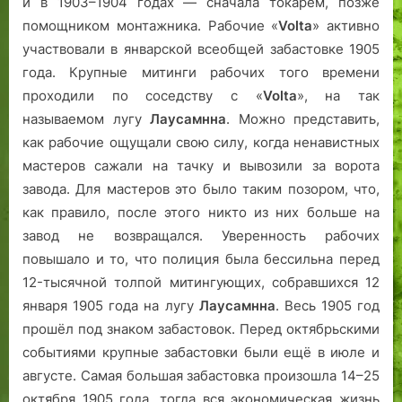
и в 1903–1904 годах — сначала токарем, позже
помощником монтажника. Рабочие «
Volta
» активно
участвовали в январской всеобщей забастовке 1905
года. Крупные митинги рабочих того времени
проходили по соседству с «
Volta
», на так
называемом лугу
Лаусамнна
. Можно представить,
как рабочие ощущали свою силу, когда ненавистных
мастеров сажали на тачку и вывозили за ворота
завода. Для мастеров это было таким позором, что,
как правило, после этого никто из них больше на
завод не возвращался. Уверенность рабочих
повышало и то, что полиция была бессильна перед
12-тысячной толпой митингующих, собравшихся 12
января 1905 года на лугу
Лаусамнна
. Весь 1905 год
прошёл под знаком забастовок. Перед октябрьскими
событиями крупные забастовки были ещё в июле и
августе. Самая большая забастовка произошла 14–25
октября 1905 года, тогда вся экономическая жизнь