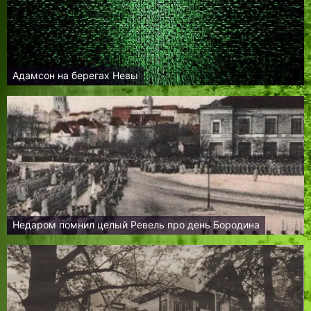
Адамсон на берегах Невы
Недаром помнил целый Ревель про день Бородина