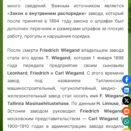
много сведений. Важным источником является
«
Закон о внутреннем распорядке
» завода, который
после принятия в 1894 году закона о штрафах был
дополнен перечнем и размерами штрафов за плохую
работу, прогулы и нарушения порядка.
После смерти
Friedrich Wiegand
владельцем завода
стала его вдова
T. Wiegand
, которая 1 января 1898
года передала предприятие своим сыновьям
Leonhard
,
Friedrich
и
Carl Wiegand
. С этого времени
завод под названием Таллиннский
машиностроительный, чугунолитейный, медно- и
железокотельный завод стал носить имя
F. Wiegand
Tallinna Masinaehitustehase
. По данным
H. Linnuse
, в
Эстонии заводом руководил
Friedrich Wiegand
,
московским представительством —
Carl Wiegand
. В
1900–1910 годах в администрацию завода входило