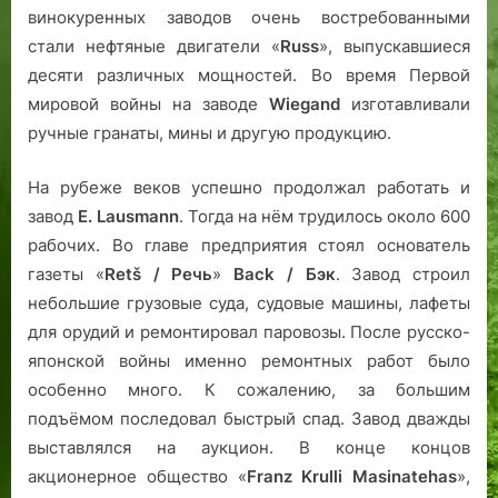
винокуренных заводов очень востребованными
стали нефтяные двигатели «
Russ
», выпускавшиеся
десяти различных мощностей. Во время Первой
мировой войны на заводе
Wiegand
изготавливали
ручные гранаты, мины и другую продукцию.
На рубеже веков успешно продолжал работать и
завод
E. Lausmann
. Тогда на нём трудилось около 600
рабочих. Во главе предприятия стоял основатель
газеты «
Retš / Речь
»
Back /
Бэк
. Завод строил
небольшие грузовые суда, судовые машины, лафеты
для орудий и ремонтировал паровозы. После русско-
японской войны именно ремонтных работ было
особенно много. К сожалению, за большим
подъёмом последовал быстрый спад. Завод дважды
выставлялся на аукцион. В конце концов
акционерное общество «
Franz Krulli Masinatehas
»,