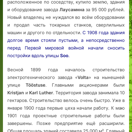
расположенное по соседству, купило землю, здания
и оборудование завода
Лаусамнна
за 95 000 рублей.
Новый владелец не нуждался во всём оборудовании
и продал часть токарных станков, сверлильных
машин и другого по отдельности.
С 1908 года здания
долгое время стояли пустыми, а непосредственно
перед Первой мировой войной начали сносить
постройки вдоль улицы
Soo
.
Весной 1899 года началось строительство
электротехнического завода «
Volta
» на нынешней
улице
Tööstuse
. Главными акционерами были
Kristjan
и
Karl Luther
. Территория завода занимала 10
гектаров. Строительство велось очень быстро. Уже в
январе 1900 года первые цеха начали работу. К маю
1901 года проектные строительные работы были
завершены. Позже предприятие ещё расширили.
Общая площадь зданий составила 25 000 м². Главный