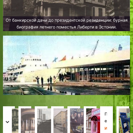
От банкирской дачи до президентской резиденции: бурная
биография летнего поместья Либерти в Эстонии.
Д
«
В
Т
П
«
П
А
м
…
с
р
р
…
е
л
prev
next
и
И
к
и
о
К
р
е
Л
Х
Н
Л
Н
З
И
Е