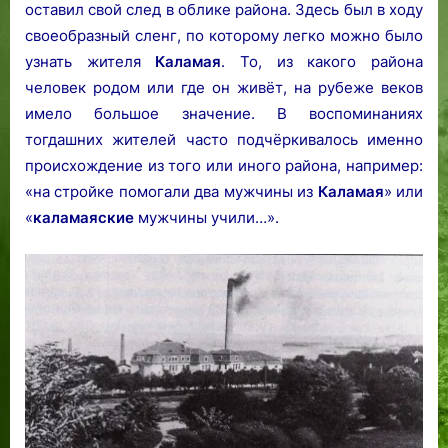
с
оставил свой след в облике района. Здесь был в ходу
т
своеобразный сленг, по которому легко можно было
е
узнать жителя
Каламая
. То, из какого района
в
человек родом или где он живёт, на рубеже веков
Т
имело большое значение. В воспоминаниях
а
тогдашних жителей часто подчёркивалось именно
л
происхождение из того или иного района, например:
л
«на стройке помогали два мужчины из
Каламая
» или
и
н
«
каламаяские
мужчины учили…».
е