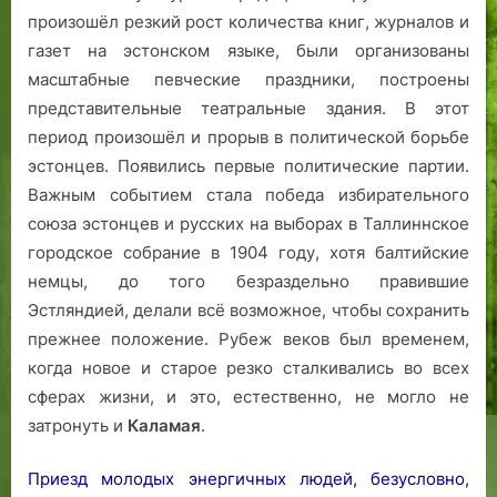
произошёл резкий рост количества книг, журналов и
м
в
газет на эстонском языке, были организованы
и
масштабные певческие праздники, построены
д
представительные театральные здания. В этот
о
период произошёл и прорыв в политической борьбе
м
эстонцев. Появились первые политические партии.
н
Важным событием стала победа избирательного
а
союза эстонцев и русских на выборах в Таллиннское
б
а
городское собрание в 1904 году, хотя балтийские
ш
немцы, до того безраздельно правившие
н
Эстляндией, делали всё возможное, чтобы сохранить
ю
прежнее положение. Рубеж веков был временем,
Н
когда новое и старое резко сталкивались во всех
и
сферах жизни, и это, естественно, не могло не
г
затронуть и
Каламая
.
у
л
Приезд молодых энергичных людей, безусловно,
и