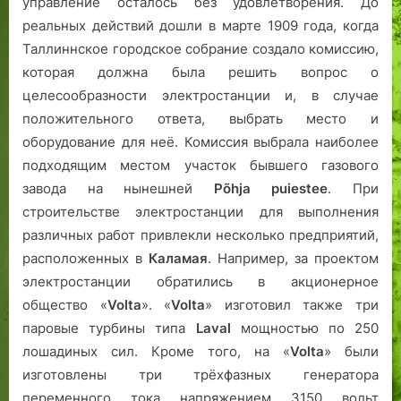
управление осталось без удовлетворения. До
реальных действий дошли в марте 1909 года, когда
Таллиннское городское собрание создало комиссию,
которая должна была решить вопрос о
целесообразности электростанции и, в случае
положительного ответа, выбрать место и
оборудование для неё. Комиссия выбрала наиболее
подходящим местом участок бывшего газового
завода на нынешней
Põhja puiestee
. При
строительстве электростанции для выполнения
различных работ привлекли несколько предприятий,
расположенных в
Каламая
. Например, за проектом
электростанции обратились в акционерное
общество «
Volta
». «
Volta
» изготовил также три
паровые турбины типа
Laval
мощностью по 250
лошадиных сил. Кроме того, на «
Volta
» были
изготовлены три трёхфазных генератора
переменного тока напряжением 3150 вольт