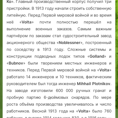
Ko
». Главный производственный корпус получил три
пристройки. В 1913 году начали строить собственную
литейную. Перед Первой мировой войной и во время
неё «
Volta
» почти полностью перешёл на
выполнение военных заказов. Самым важным
партнёром по заказам стал судостроительный завод
акционерного общества «
Noblessner
», построенный
по соседству в 1913 году. Сложные системы и
конструкции подводных лодок типов «
Golland
» и
«
Bubnov
» были творением местных инженеров и
техников. Перед Первой мировой войной на «
Volta
»
работало 14 инженеров и 10 техников, фактическим
руководителем был тогда инженер
Mihhail Plotnikov
.
На заводе изготовили 600 000 ручных гранат и
пробную партию 6-дюймовых снарядов. По мере
роста объёма производства увеличивалось и число
работников. Весной 1913 года на «
Volta
» было 760
рабочих, в январе 1914 года уже 830, а в 1916 году —