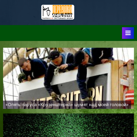
Skip
to
Таллин:
Таллин: Застывшее
content
Время-|-
Переулки
Городских
Легенд
«Опять паруса «Крузенштерна» шумят над моей головой»