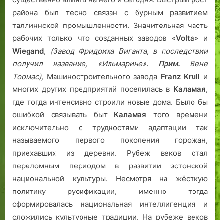
труд,
о
н
н
л
о
о
района был тесно связан с бурным развитием
забастовки
р
ь
а
ь
в
б
и
таллиннской промышленности.
Значительная часть
о
е
с
к
»
е
жизнь
д
»
л
о
д
рабочих только что созданных заводов «
Volta
» и
у
а
л
ы
Wiegand
,
(
Завод Фридриха Виганта, в последствии
моря.
д
е
в
получил название, «Ильмарине».
Прим.
Вене
Каламая
и
т
Т
Тоомас
),
Машиностроительного завода
Franz Krull
и
на
т
ю
а
многих других предприятий поселилась в
Каламая
,
рубеже
ь
б
л
XIX–
где тогда интенсивно строили новые дома. Было бы
с
и
л
XX
ошибкой связывать быт
Каламая
того времени
я
л
и
века:
исключительно с трудностями адаптации так
п
я
н
заводы,
р
р
е
называемого первого поколения горожан,
рабочие
е
у
приехавших из деревни. Рубеж веков стал
и
к
?
рождение
переломным периодом в развитии эстонской
р
таллиннского
национальной культуры. Несмотря на жёсткую
а
пригорода
политику русификации, именно тогда
с
сформировалась национальная интеллигенция и
н
сложились культурные традиции. На рубеже веков
ы