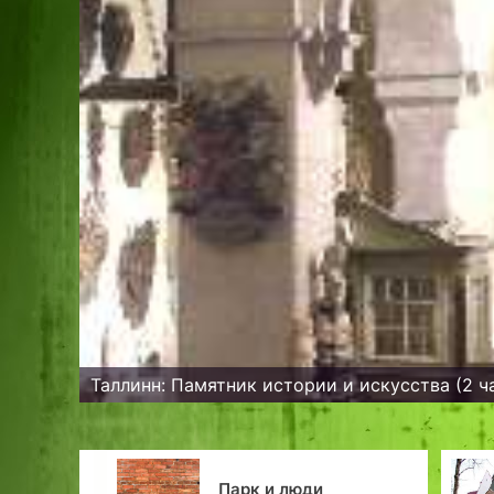
Таллинн: Памятник истории и искусства (2 ч
 люди
Георг Штуде и другие