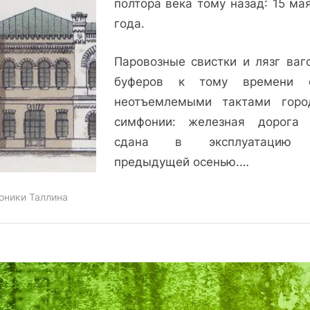
полтора века тому назад: 15 ма
вокзала
года.
Паровозные свистки и лязг ваг
буферов к тому времени с
неотъемлемыми тактами горо
симфонии: железная дорога
сдана в эксплуатацию
предыдущей осенью.…
оники Таллина