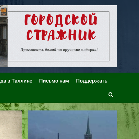
ида в Таллине
Письмо нам
Поддержать
Toggle
search
form