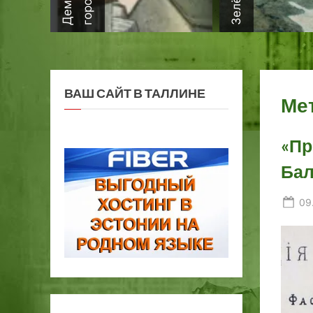
ВАШ САЙТ В ТАЛЛИНЕ
Ме
«Пр
Бал
Po
09
on