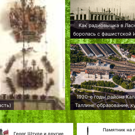
Как радиовышка в Лас
боролась с фашистской 
1920-е годы района Кал
асть)
Таллине: образование, к
и новые лица
Памятник на главной
В Талл