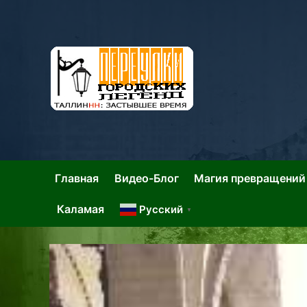
Skip
to
content
Та
Тал
Главная
Видео-Блог
Магия превращений
Каламая
Русский
▼