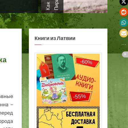
а
Книги из Латвии
ка
вные
нна –
еред
рода