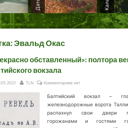
тка:
Эвальд Окас
екрасно обставленный»: полтора ве
тийского вокзала
sted
By
к
.05.2021
TLN
Комментариев
нет
записи
Балтийский вокзал – гла
«Прекрасно
обставленный»:
железнодорожные ворота Талли
полтора
распахнул свои двери п
века
горожанами и гостями го
Балтийского