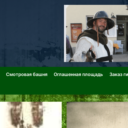
ллин: Переулки Городских Легенд
лин: Застывшее Время-|-
Смотровая башня
Оглашенная площадь
Заказ г