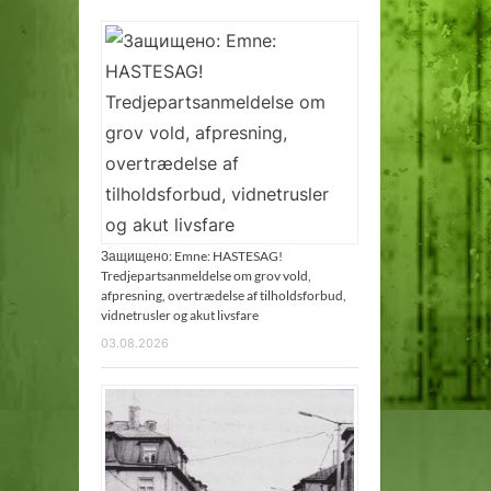
Защищено: Emne: HASTESAG!
Tredjepartsanmeldelse om grov vold,
afpresning, overtrædelse af tilholdsforbud,
vidnetrusler og akut livsfare
03.08.2026