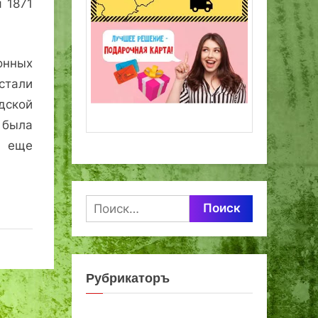
я 1871
онных
тали
дской
 была
 еще
Найти:
Рубрикаторъ