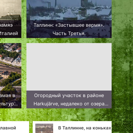
намяэ
Таллинн: «Застывшее вермя».
Италией
Часть Третья.
амая в
Огородный участок в районе
ультура
Harkujärve, недалеко от озера
Харку в черте Таллина
инне, на коньках
Таллинн: столица