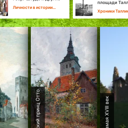
площади Таллина
с неза
Хроники Таллина
Хроник
Датский принц Отто
Каламая XVIII век