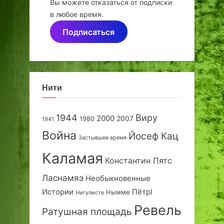
Вы можете отказаться от подписки
в любое время.
Подписаться
Нити
1944
Виру
2000
2007
1980
1941
Война
Йосеф Кац
Застывшее время
Каламая
Константин Пятс
Ласнамяэ
Необыкновенные
Истории
ПётрI
Нымме
Нигулисте
Ревель
Ратушная площадь