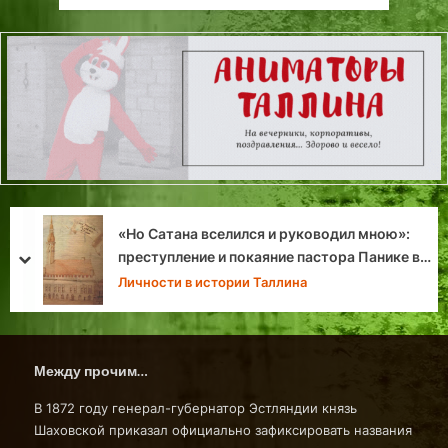
Эстонская армия глазами русского солдата
prev
next
Интеграция и порох
Между прочим…
В 1872 году генерал-губернатор Эстляндии князь
Шаховской приказал официально зафиксировать названия