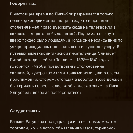
Говорят так:
В настоящее время по Пикк-Ялг разрешается только
пешеходиое движение, но для тех, кто в прошлые
столетия имел право въезжать сюда на телегах или в
экипажах, дорога не была легкой. Подниматься круто
вверх трудно было лошадям, а когда они неслись вниз по
улице, приходилось проявлять свое искусство кучеру. В
путевых заметках английской писательницы Элизабет
Ригой, находившейся в Таллине в 1838—1841 годах,
говорится: «Чтобы предотвратить столкновение
экипажей, кучера громкими криками извещали о своем
приближении. Сторож, стоящий в воротах, тоже должен
был кричать во весь голос, чтобы въезжающие на Пикк-
Ялг успели вовремя посторониться».
Следует знать…
Раньше Ратушная площадь служила не только местом
торговли, но и местом объявления указов, турнирной