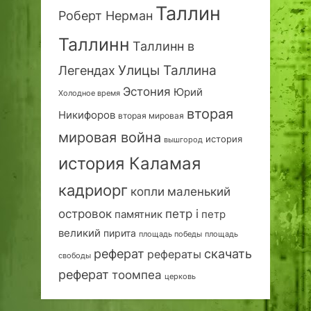
Таллин
Роберт Нерман
Таллинн
Таллинн в
Улицы Таллина
Легендах
Эстония
Юрий
Холодное время
вторая
Никифоров
вторая мировая
мировая война
история
вышгород
история Каламая
кадриорг
маленький
копли
островок
петр i
петр
памятник
великий
пирита
площадь победы
площадь
реферат
скачать
рефераты
свободы
реферат
тоомпеа
церковь