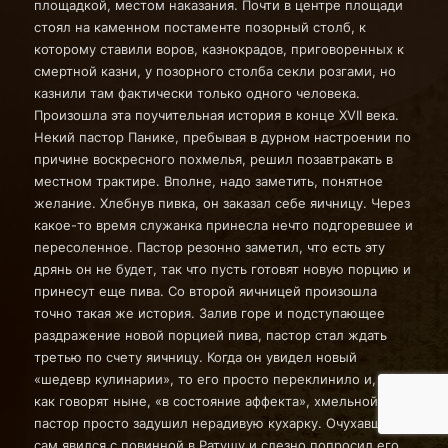
площадкой, местом наказания. Почти в центре площади
стоял на каменном постаменте позорный столб, к
которому ставили воров, казнокрадов, приговоренных к
смертной казни, у позорного столба секли розгами, но
казнили там фактически только одного человека.
Произошла эта поучительная история в конце XVII века.
Некий пастор Панике, пребывая в дурном настроении по
причине воскресного похмелья, решил позавтракать в
местном трактире. Вполне, надо заметить, понятное
желание. Хлебнув пивка, он заказал себе яичницу. Через
какое-то время служанка принесла нечто подгоревшее и
пересоленное. Пастор резонно заметил, что есть эту
дрянь он не будет, так что пусть готовят новую порцию и
принесут еще пива. Со второй яичницей произошла
точно такая же история. Залив горе и подступающее
раздражение новой порцией пива, пастор стал ждать
третью по счету яичницу. Когда он увидел новый
«шедевр кулинарии», то его просто переклинило и, впав,
как говорят ныне, «в состояние аффекта», хмельной
пастор просто задушил нерадивую кухарку. Очухавшись,
сам явился с повинной в Ратушу и слезно попросил его