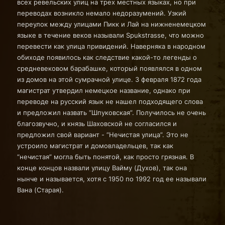
всех ревельских улиц на трех местных языках, но при
переводах возникло немало недоразумений. Узкий
переулок между улицами Пикк и Лай на нижненемецком
языке в течение веков называли Spukstrasse, что можно
перевести как улица привидений. Наверняка в народном
обиходе появилось как следствие какой-то легенды о
средневековом барабашке, который появлялся в одном
из домов на этой сумрачной улице. 3 февраля 1872 года
магистрат утвердил немецкое название, однако при
переводе на русский язык не нашел подходящего слова
и предложил назвать “Шпуковская”. Получилось не очень
благозвучно, и князь Шаховской не согласился и
предложил свой вариант - “Нечистая улица”. Это не
устроило магистрат и домовладельцев, так как
“нечистая” могла быть понятой, как просто грязная. В
конце концов назвали улицу Вайму (Духов), так она
нынче и называется, хотя с 1950 по 1992 год ее называли
Вана (Старая).