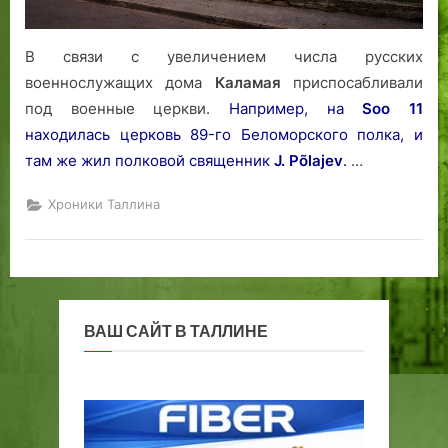
веков.
В связи с увеличением числа русских
военнослужащих дома
Каламая
приспосабливали
под военные церкви.
Например, на
Soo 11
находилась церковь 89-го Беломорского полка, и
там же жил полковой священник
J. Põlajev
.
…
Хроники Таллина
ВАШ САЙТ В ТАЛЛИНЕ