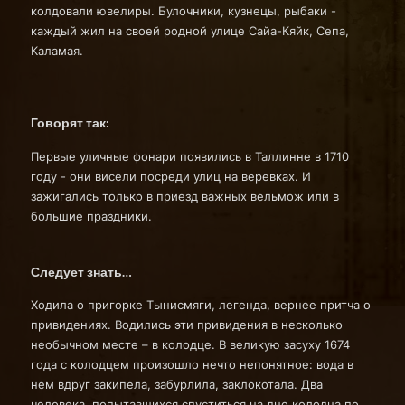
колдовали ювелиры. Булочники, кузнецы, рыбаки -
каждый жил на своей родной улице Сайа-Кяйк, Сепа,
Каламая.
Говорят так:
Первые уличные фонари появились в Таллинне в 1710
году - они висели посреди улиц на веревках. И
зажигались только в приезд важных вельмож или в
большие праздники.
Следует знать…
Ходила о пригорке Тынисмяги, легенда, вернее притча о
привидениях. Водились эти привидения в несколько
необычном месте – в колодце. В великую засуху 1674
года с колодцем произошло нечто непонятное: вода в
нем вдруг закипела, забурлила, заклокотала. Два
человека, попытавшихся спуститься на дно колодца по