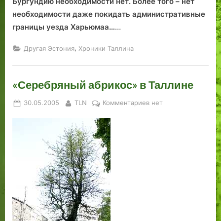
Бургундию необходимости нет. Более того – нет
а
н
необходимости даже покидать административные
.
а
б
границы уезда Харьюмаа…
…
е
с
,
Другая Эстония
Хроники Таллина
п
и
«Серебряный абрикос» в Таллине
л
о
Posted
By
к
30.05.2005
TLN
Комментариев
нет
т
on
записи
н
«Серебряный
о
абрикос»
м
в
а
Таллине
в
т
о
б
у
с