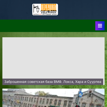
Skip
to
Таллин:
Таллин: Застывшее
content
Время-|-
Переулки
Городских
Легенд
Заброшенная советская база ВМФ. Локса, Хара и Суурпеа