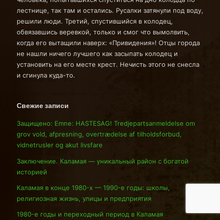
лестнице, так там и остались. Русалки затянули под воду,
решили люди. Третий, спустившийся в колодец,
обвязавшись веревкой, только и смог что вымолвить,
когда его вытащили наверх: «Привидения»! Отцы города
не нашли ничего лучшего как засыпать колодец и
установить на его месте крест. Нечисть этого не снесла
и сгинула куда-то.
Свежие записи
Защищено: Emne: HASTESAG! Tredjepartsanmeldelse om
grov vold, afpresning, overtrædelse af tilholdsforbud,
vidnetrusler og akut livsfare
Заключение. Каламая — уникальный район с богатой
историей
Каламая в конце 1980-х — 1990-е годы: школы,
религиозная жизнь, улицы и предприятия
1980-е годы и переходный период в Каламая