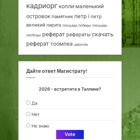
кадриорг
маленький
копли
островок
петр i
петр
памятник
великий
пирита
площадь победы
площадь
реферат
скачать
рефераты
свободы
реферат
тоомпеа
церковь
Дайте ответ Магистрату!
2026 - встретите в Таллине?
Да
Нет
Не знаю