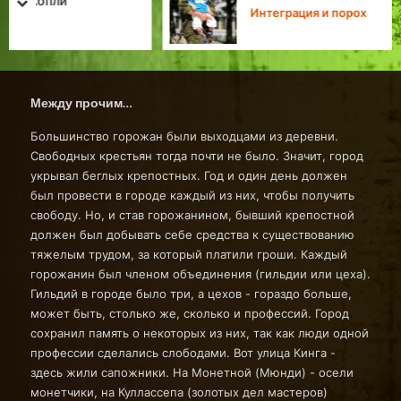
prev
next
Интеграция и порох
Между прочим…
Большинство горожан были выходцами из деревни.
Свободных крестьян тогда почти не было. Значит, город
укрывал беглых крепостных. Год и один день должен
был провести в городе каждый из них, чтобы получить
свободу. Но, и став горожанином, бывший крепостной
должен был добывать себе средства к существованию
тяжелым трудом, за который платили гроши. Каждый
горожанин был членом объединения (гильдии или цеха).
Гильдий в городе было три, а цехов - гораздо больше,
может быть, столько же, сколько и профессий. Город
сохранил память о некоторых из них, так как люди одной
профессии сделались слободами. Вот улица Кинга -
здесь жили сапожники. На Монетной (Мюнди) - осели
монетчики, на Куллассепа (золотых дел мастеров)