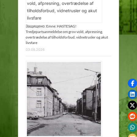
Защищено: Emne: HASTESAG!
Tredjepartsanmeldelse om grov vold, afpresning,
overtrædelse af tilholdsforbud, vidnetrusler og akut
livsfare
03.08.2026