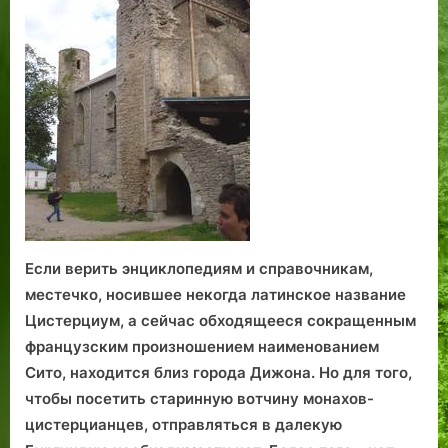
с
о
в
с
ё
р
т
н
е
к
к
г
е
и
к
о
о
,
и
о
г
л
м
:
в
о
о
о
с
М
д
ж
к
и
е
н
о
р
ц
о
л
н
п
ь
о
р
к
г
о
Если верить энциклопедиям и справочникам,
о
о
к
и
д
а
местечко, носившее некогда латинское название
х
о
т
Цистерциум, а сейчас обходящееся сокращенным
б
г
и
французским произношением наименованием
ы
о
т
Сито, находится близ города Дижона. Но для того,
л
в
ь
чтобы посетить старинную вотчину монахов-
о
о
с
цистерцианцев, отправляться в далекую
?
р
я