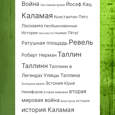
Война
Йосеф Кац
Застывшее время
Каламая
Константин Пятс
Ласнамяэ
Необыкновенные
Истории
ПётрI
Нымме
Нигулисте
Ревель
Ратушная площадь
Таллин
Роберт Нерман
Таллинн
Таллинн в
Улицы Таллина
Легендах
Эстония
Юрий
Холодное время
вторая
Никифоров
вторая мировая
мировая война
история
вышгород
история Каламая