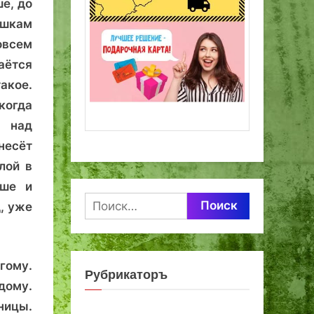
е, до
ушкам
овсем
аётся
акое.
когда
 над
несёт
лой в
ыше и
Найти:
, уже
.
гому.
Рубрикаторъ
дому.
ницы.