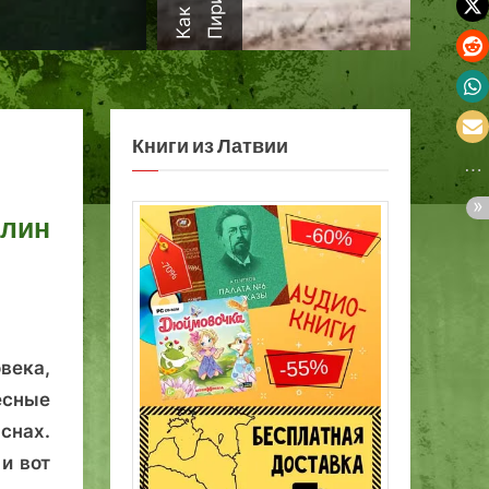
а
Книги из Латвии
ллин
века,
сные
нах.
и вот