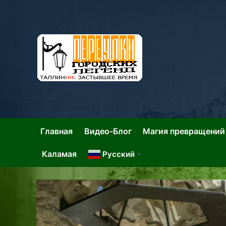
Skip
to
content
Та
Тал
Главная
Видео-Блог
Магия превращений
Каламая
Русский
▼