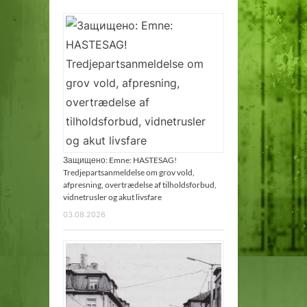
Защищено: Emne: HASTESAG!
Tredjepartsanmeldelse om grov vold,
afpresning, overtrædelse af tilholdsforbud,
vidnetrusler og akut livsfare
03.08.2026