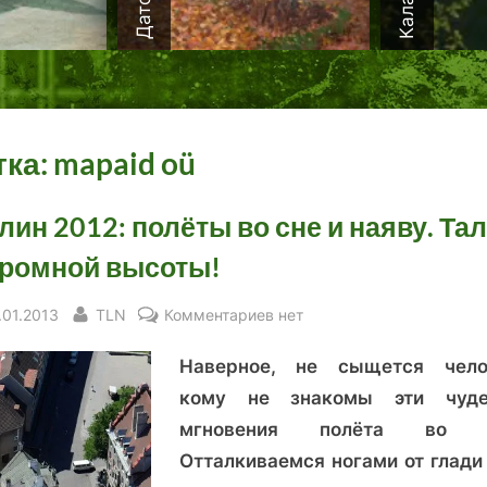
тка:
mapaid oü
лин 2012: полёты во сне и наяву. Та
громной высоты!
sted
By
к
.01.2013
TLN
Комментариев
нет
записи
Наверное, не сыщется чело
Таллин
2012:
кому не знакомы эти чуде
полёты
мгновения полёта во с
во
Отталкиваемся ногами от глади 
сне