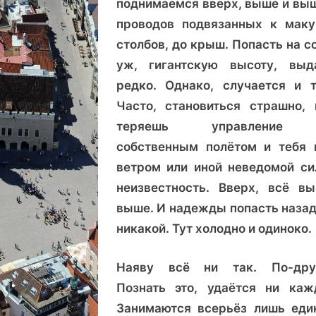
поднимаемся вверх, выше и выш
и
проводов подвязанных к мак
наяву.
столбов, до крыш. Попасть на с
Таллин
с
уж, гигантскую высоту, выд
огромной
редко. Однако, случается и т
высоты!
Часто, становиться страшно, 
теряешь управление
собственным полётом и тебя 
ветром или иной неведомой си
неизвестность. Вверх, всё в
выше. И надежды попасть назад
никакой. Тут холодно и одиноко
Наяву всё ни так. По-дру
Познать это, удаётся ни каж
Занимаются всерьёз лишь еди