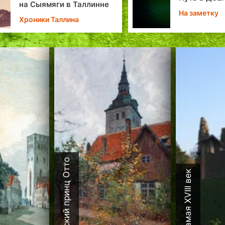
на Сыямяги в Таллинне
На заметку
Хроники Таллина
Датский принц Отто
Каламая XVIII век