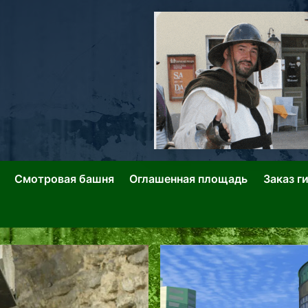
ллин: Переулки Городских Легенд
лин: Застывшее Время-|-
Смотровая башня
Оглашенная площадь
Заказ г