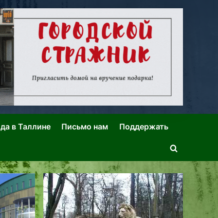
ида в Таллине
Письмо нам
Поддержать
Toggle
search
form