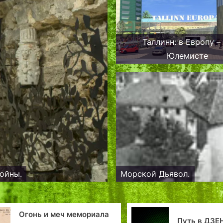
Таллинн: в Европу –
Юлемисте
ойны.
Морской Дьявол.
Огонь и меч мемориала
Путь в ДЗЕ