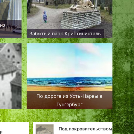
 из
Забытый парк Кристининталь
По дороге из Усть-Нарвы в
Гунгербург
Под покровительством
Н!
За