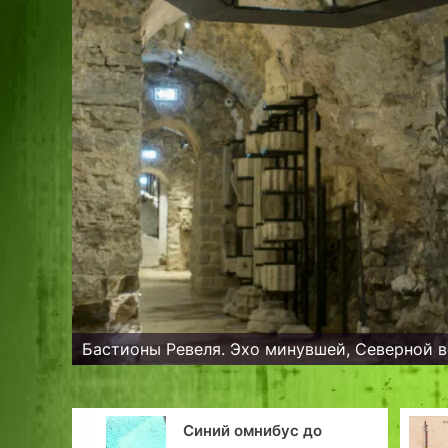
Бастионы Ревеля. Эхо минувшей, Северной в
я: Мыза
Синий омнибус до