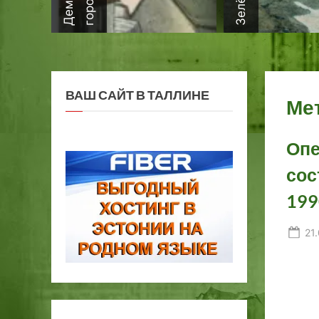
ВАШ САЙТ В ТАЛЛИНЕ
Ме
Опе
сос
199
Po
21
on