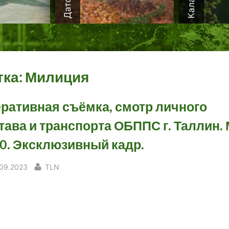
тка:
Милиция
ративная съёмка, смотр личного
тава и транспорта ОБППС г. Таллин.
0. Эксклюзивный кадр.
sted
By
.09.2023
TLN