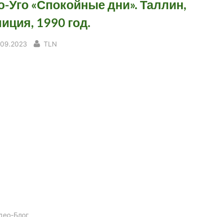
о-Уго «Спокойные дни». Таллин,
иция, 1990 год.
sted
By
.09.2023
TLN
део-Блог