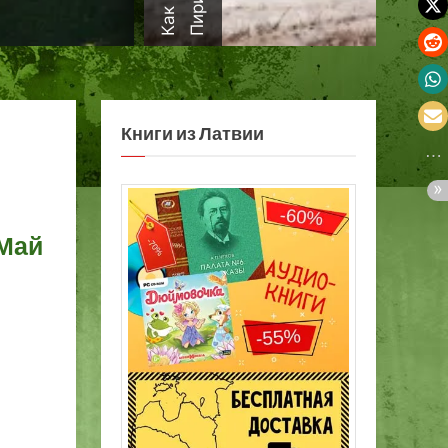
а
Книги из Латвии
 Май