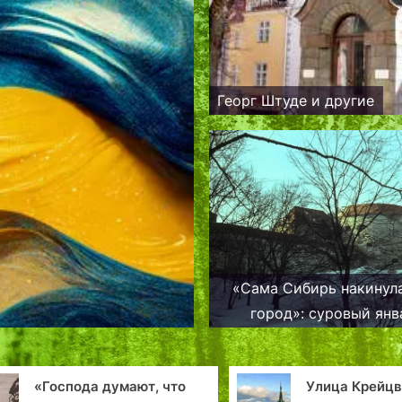
Георг Штуде и другие
«Сама Сибирь накинул
город»: суровый янв
сорокового года в Та
«Господа думают, что
Улица Крейцв