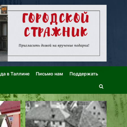
ида в Таллине
Письмо нам
Поддержать
Toggle
search
form