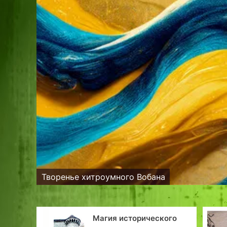
Творенье хитроумного Вобана
иод
Магия исторического