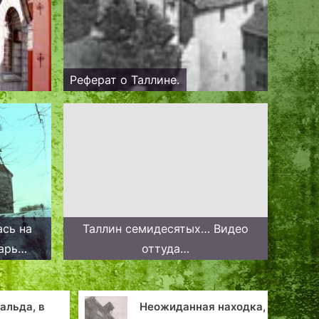
Реферат о Таллине.
ась на
Таллин семидесятых… Видео
арь
оттуда…
ллине
альда, в
Неожиданная находка,