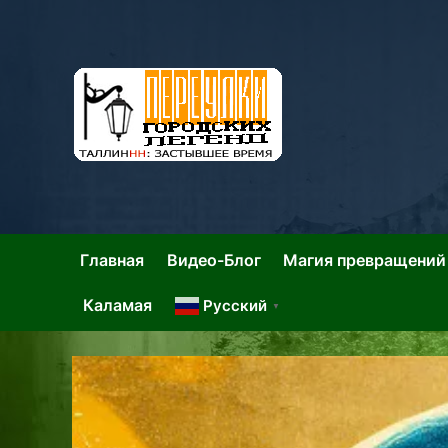
Skip
to
content
Та
Тал
Главная
Видео-Блог
Магия превращений
Каламая
Русский
▼