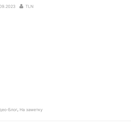
sted
By
.09.2023
TLN
,
део-Блог
На заметку