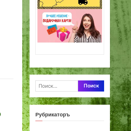
Найти:
р
Рубрикаторъ