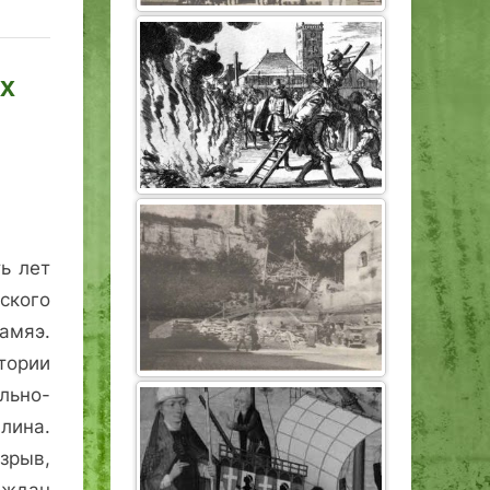
их
ь лет
ского
амяэ.
стории
льно-
лина.
рыв,
аждан