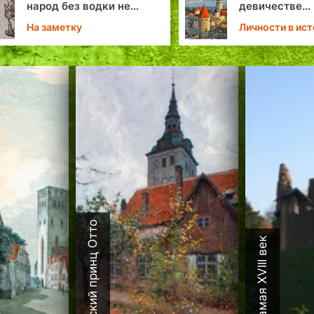
народ без водки не
девичестве
справится?!»: как
Романовский 
На заметку
Личности в ис
Таллинн собственный
Таллина
«сухой закон»
устанавливал.
Датский принц Отто
Каламая XVIII век