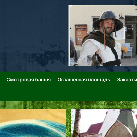
ллин: Переулки Городских Легенд
лин: Застывшее Время-|-
Смотровая башня
Оглашенная площадь
Заказ г