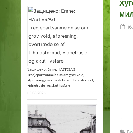
Хуг
мил
Po
16
on
Защищено: Emne: HASTESAG!
Tredjepartsanmeldelse om grov vold,
afpresning, overtrædelse af tilholdsforbud,
vidnetrusler og akut livsfare
03.08.2026
…
Ви