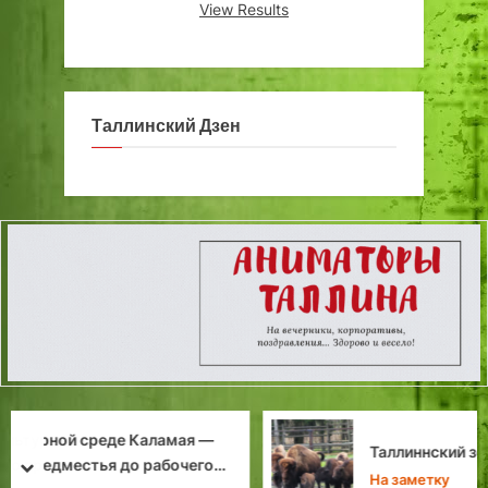
View Results
Таллинский Дзен
Таллиннский зоопарк: семья бизонов
prev
next
На заметку