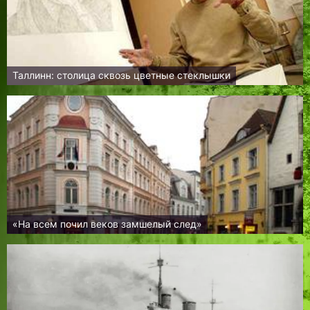
Таллинн: столица сквозь цветные стеклышки
«На всем почил веков замшелый след»