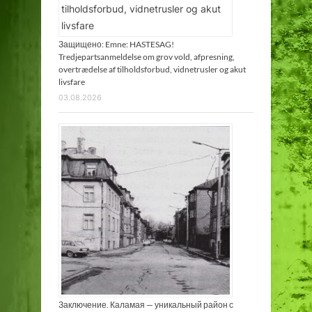
Защищено: Emne: HASTESAG!
Tredjepartsanmeldelse om grov vold, afpresning,
overtrædelse af tilholdsforbud, vidnetrusler og akut
livsfare
03.08.2026
Заключение. Каламая — уникальный район с