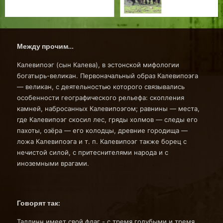
Между прочим…
Калевипоэг (сын Калева), в эстонской мифологии
богатырь-великан. Первоначальный образ Калевипоэга
— великан, с деятельностью которого связывались
особенности географического рельефа: скопления
камней, набросанных Калевипоэгом; равнины — места,
где Калевипоэг скосил лес, гряды холмов — следы его
пахоты, озёра — его колодцы, древние городища —
ложа Калевипоэга и т. п. Калевипоэг также борец с
нечистой силой, с притеснителями народа и с
иноземными врагами.
Говорят так:
Таллинн имеет свой флаг - с тремя голубыми и тремя