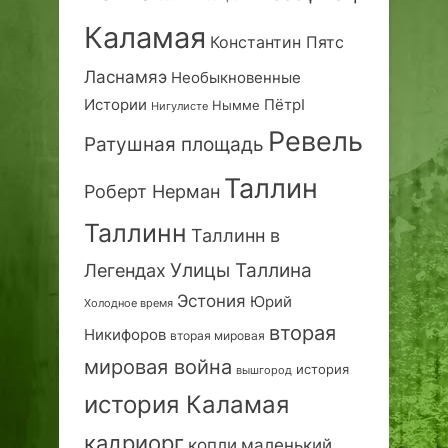
Каламая
Константин Пятс
Ласнамяэ
Необыкновенные
Истории
ПётрI
Нымме
Нигулисте
Ревель
Ратушная площадь
Таллин
Роберт Нерман
Таллинн
Таллинн в
Улицы Таллина
Легендах
Эстония
Юрий
Холодное время
вторая
Никифоров
вторая мировая
мировая война
история
вышгород
история Каламая
кадриорг
маленький
копли