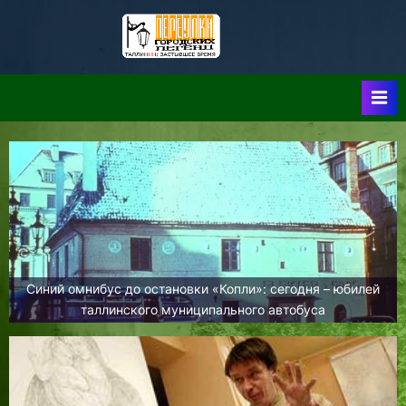
Skip
to
Таллин:
Таллин: Застывшее
content
Время-|-
Переулки
Городских
Легенд
Синий омнибус до остановки «Копли»: сегодня – юбилей
таллинского муниципального автобуса