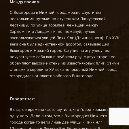
Между прочим…
С Вышгорода в Нижний город можно спуститься
несколькими путями: по ступенькам Паткулевской
лестницы, по улице Тоомпеа, лежащей между
Харьюмяги и Линдамяги, но, пожалуй, лучше
воспользоваться улицей Пикк-Ялг (Длинная нога). До XVII
века она была единственной дорогой, связывающей
Вышгород и Нижний город. Вступив на эту улицу, вы
почувствуете себя как в глубоком рву: с двух сторон ее
обрамляют высокие стены из известняковых плит. Этими
стенами в середине XV века непокорный Нижний город
отгородился от властолюбивого Вышгорода.
Говорят так:
В старые времена часто шутили, что Город хромает на
одну ногу. Дело в том, что в Вышгород из Нижнего
города когда-то вели лишь две улицы - Пикк Ялг
(Длинная Нога) и Люхике Ялг (Короткая нога). В