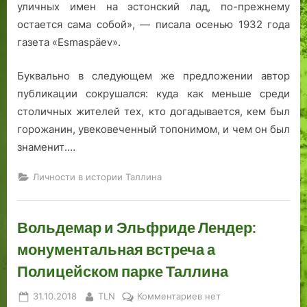
н
’
г
н
уличных имен на эстонский лад, по-прежнему
а
o
о
е
остается сама собой», — писала осенью 1932 года
б
m
д
г
газета «Esmaspäev».
у
.
.
о
л
в
б
Буквально в следующем же предложении автор
ь
С
о
публикации сокрушался: куда как меньше среди
в
а
р
столичных жителей тех, кто догадывается, кем был
а
н
ц
горожанин, увековеченный топонимом, и чем он был
р
к
е
знаменит.…
е
т
в
Э
-
Личности в истории Таллина
с
П
т
е
о
т
Вольдемар и Эльфриде Лендер:
н
е
и
р
монументальная встреча а
и
б
Полицейском парке Таллина
у
р
Posted
By
к
31.10.2018
TLN
Комментариев
нет
г