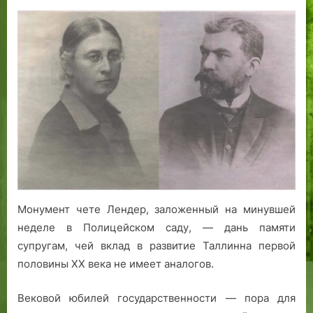
on
записи
е
Вольдемар
л
и
е
Эльфриде
т
Лендер:
о
монументальная
м
встреча
2
а
0
Полицейском
0
парке
2
Таллина
г
о
д
Монумент чете Лендер, заложенный на минувшей
а
неделе в Полицейском саду, — дань памяти
.
супругам, чей вклад в развитие Таллинна первой
половины XX века не имеет аналогов.
Вековой юбилей государственности — пора для