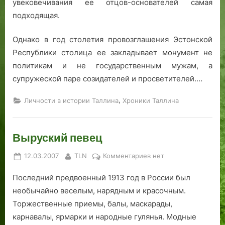
увековечивания ее отцов-основателей самая
подходящая.
Однако в год столетия провозглашения Эстонской
Республики столица ее закладывает монумент не
политикам и не государственным мужам, а
супружеской паре созидателей и просветителей.…
,
Личности в истории Таллина
Хроники Таллина
Выруский певец
Posted
By
к
12.03.2007
TLN
Комментариев
нет
on
записи
Последний предвоенный 1913 год в России был
Выруский
певец
необычайно веселым, нарядным и красочным.
Торжественные приемы, балы, маскарады,
карнавалы, ярмарки и народные гулянья. Модные