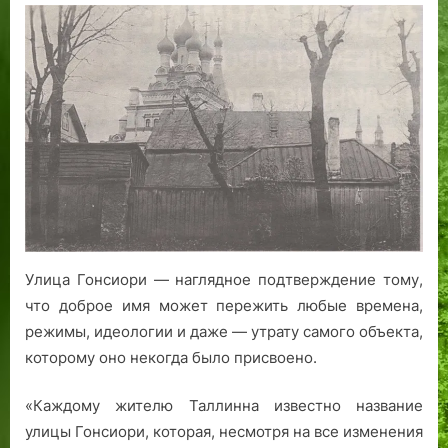
з
я
м
Т
а
а
е
Р
к
а
р
й
е
о
л
с
щ
с
в
л
е
и
п
с
и
н
к
у
д
н
а
а
б
е
,
л
л
л
м
т
и
а
и
а
к
н
л
л
и
н
и
л
:
ы
ц
и
Улица Гонсиори — наглядное подтверждение тому,
Г
х
и
н
что доброе имя может пережить любые времена,
о
C
я
н
режимы, идеологии и даже — утрату самого объекта,
с
l
,
с
которому оно некогда было присвоено.
б
o
1
к
а
w
9
и
«Каждому жителю Таллинна известно название
н
a
9
х
улицы Гонсиори, которая, несмотря на все изменения
к
n
0
с