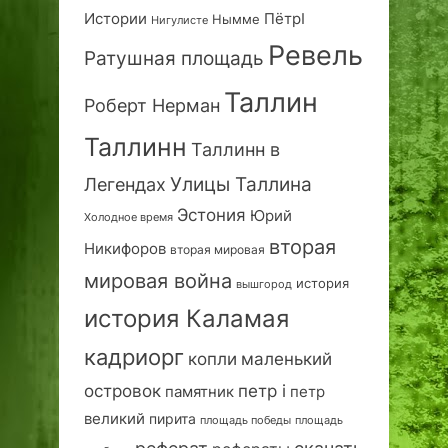
Истории
ПётрI
Нымме
Нигулисте
Ревель
Ратушная площадь
Таллин
Роберт Нерман
Таллинн
Таллинн в
Улицы Таллина
Легендах
Эстония
Юрий
Холодное время
вторая
Никифоров
вторая мировая
мировая война
история
вышгород
история Каламая
кадриорг
маленький
копли
островок
петр i
петр
памятник
великий
пирита
площадь победы
площадь
реферат