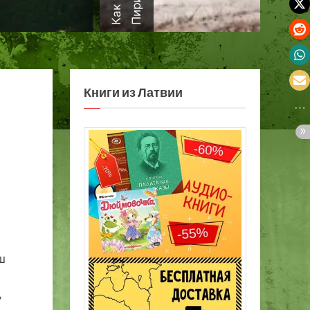
а
Книги из Латвии
ш
у