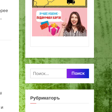
орее
…
Найти:
ш
Рубрикаторъ
 и