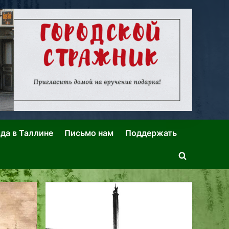
ида в Таллине
Письмо нам
Поддержать
Toggle
search
form