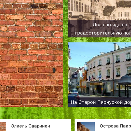
Два взгляда на
градосторительную по
Шведского королевст
территории Эстон
На Старой Пярнуской до
Острова Пакри:
«Го