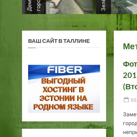
ВАШ САЙТ В ТАЛЛИНЕ
Ме
Фот
201
(Вт
Po
02
on
Заме
город
непри