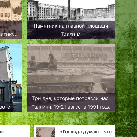
Памятник на главной площади
литику
Таллина
ва на
ии
Три дня, которые потрясли нас:
роге
Таллинн, 19-21 августа 1991 года
спода думают, что
Морская крепость