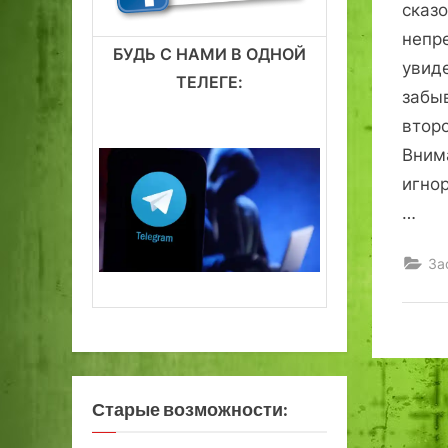
сказо
непр
БУДЬ С НАМИ В ОДНОЙ
увиде
ТЕЛЕГЕ:
забы
второ
Вним
игно
…
За
Старые возможности: