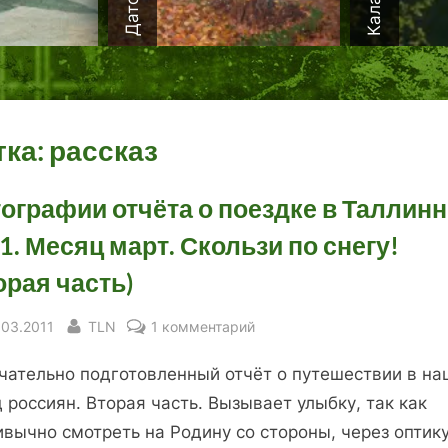
тка:
рассказ
ографии отчёта о поездке в Таллинн
1. Месяц март. Скользи по снегу!
орая часть)
sted
By
к
.03.2011
TLN
1 комментарий
записи
чательно подготовленный отчёт о путешествии в на
Фотографии
отчёта
 россиян. Вторая часть. Вызывает улыбку, так как
о
вычно смотреть на Родину со стороны, через оптик