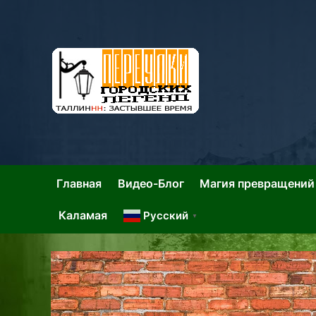
Skip
to
content
Та
Тал
Главная
Видео-Блог
Магия превращений
Каламая
Русский
▼