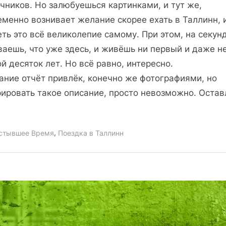
чников. Но залюбуешься картинками, и тут же,
в
еменно вознивает желание скорее ехать в Таллинн, 
Таллинн
ть это всё великолепие самому. При этом, на секун
2011.
ваешь, что уже здесь, и живёшь ни первый и даже н
Месяц
март.
й десяток лет. Но всё равно, интересно.
Скользи
ание отчёт привлёк, конечно же фотографиями, но
по
рировать такое описание, просто невозможно. Остав
снегу!
(Первая
часть)
,
стывшее Время
Поездка в Таллинн