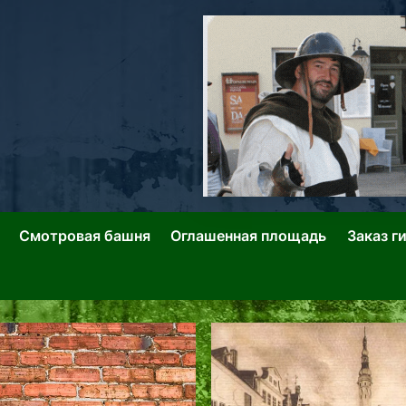
ллин: Переулки Городских Легенд
лин: Застывшее Время-|-
Смотровая башня
Оглашенная площадь
Заказ г