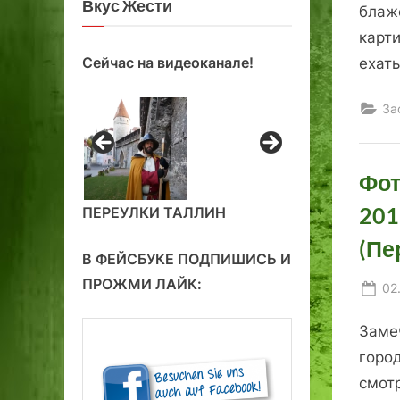
Вкус Жести
блаж
карт
Сейчас на видеоканале!
ехать
За
Фот
201
ПЕРЕУЛКИ ТАЛЛИН
(Пе
В ФЕЙСБУКЕ ПОДПИШИСЬ И
ПРОЖМИ ЛАЙК:
Po
02
on
Заме
город
смотр