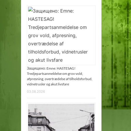
Защищено: Emne: HASTESAG!
Tredjepartsanmeldelse om grov vold,
afpresning, overtrædelse af tilholdsforbud,
vidnetrusler og akut livsfare
03.08.2026