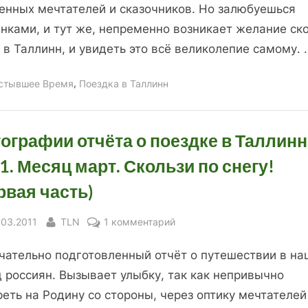
поездке
енных мечтателей и сказочников. Но залюбуешься
в
инками, и тут же, непременно возникает желание ск
Таллинн
 в Таллинн, и увидеть это всё великолепие самому. 
2011.
Месяц
,
стывшее Время
Поездка в Таллинн
март.
Скользи
по
ографии отчёта о поездке в Таллинн
снегу!
(Вторая
1. Месяц март. Скользи по снегу!
часть)
рвая часть)
sted
By
к
.03.2011
TLN
1 комментарий
записи
чательно подготовленный отчёт о путешествии в на
Фотографии
отчёта
 россиян. Вызывает улыбку, так как непривычно
о
еть на Родину со стороны, через оптику мечтателей
поездке