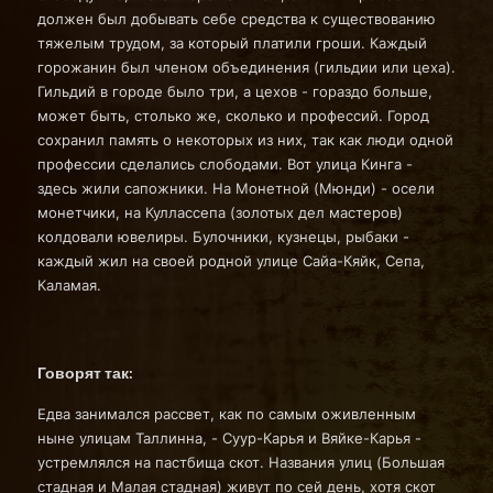
должен был добывать себе средства к существованию
тяжелым трудом, за который платили гроши. Каждый
горожанин был членом объединения (гильдии или цеха).
Гильдий в городе было три, а цехов - гораздо больше,
может быть, столько же, сколько и профессий. Город
сохранил память о некоторых из них, так как люди одной
профессии сделались слободами. Вот улица Кинга -
здесь жили сапожники. На Монетной (Мюнди) - осели
монетчики, на Куллассепа (золотых дел мастеров)
колдовали ювелиры. Булочники, кузнецы, рыбаки -
каждый жил на своей родной улице Сайа-Кяйк, Сепа,
Каламая.
Говорят так:
Едва занимался рассвет, как по самым оживленным
ныне улицам Таллинна, - Суур-Карья и Вяйке-Карья -
устремлялся на пастбища скот. Названия улиц (Большая
стадная и Малая стадная) живут по сей день, хотя скот