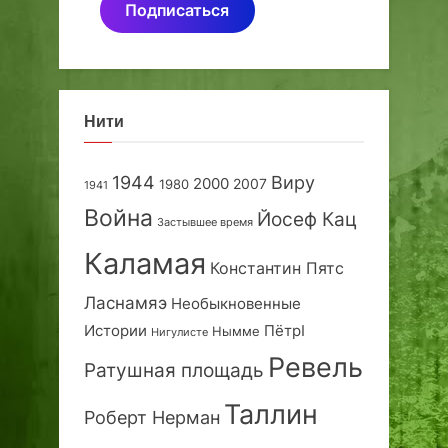
Подписаться
Нити
1944
Виру
2000
2007
1980
1941
Война
Йосеф Кац
Застывшее время
Каламая
Константин Пятс
Ласнамяэ
Необыкновенные
Истории
ПётрI
Нымме
Нигулисте
Ревель
Ратушная площадь
Таллин
Роберт Нерман