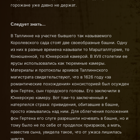
горожане уже давно не держат.
Следует знать…
В Таллинне на участке бывшего так называемого
Королевского сада стоят две своеобразные башни. Одну
из них в разные времена называли то Маршталлтурме, то
Конюшенной, то Юнкерской камерой. В XVII столетии ее
ярусы использовались как тюремные камеры.
Материалы и протоколы архивов Таллиннского
магистрата свидетельствуют, что в 1626 году «за
романтические похождения» консисторией был осужден
фон Гертен, сын городского головы. Его заключили в
Юнкерскую камеру. Вот там-то заключенный и
натерпелся страха: привидения, обитавшие в башне,
просто измывались над ним. Для облегчения положения
фон Гертена его слуге разрешили ночевать в башне, но и
тому было не по себе от проделок призраков, а мать,
навестив сына, увидела такое, что от ужаса лишилась
чувств.