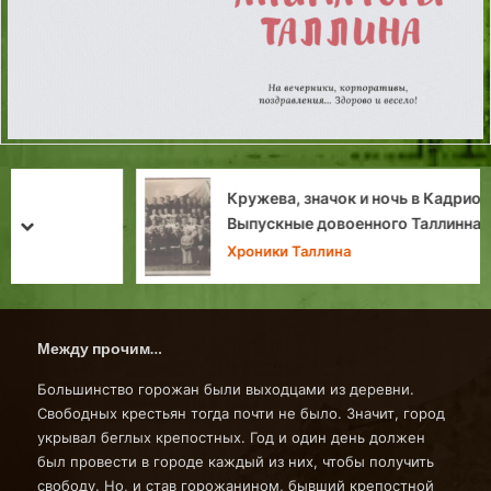
Кружева, значок и ночь в Кадриорге:
Выпускные довоенного Таллинна
prev
next
Хроники Таллина
Между прочим…
Большинство горожан были выходцами из деревни.
Свободных крестьян тогда почти не было. Значит, город
укрывал беглых крепостных. Год и один день должен
был провести в городе каждый из них, чтобы получить
свободу. Но, и став горожанином, бывший крепостной