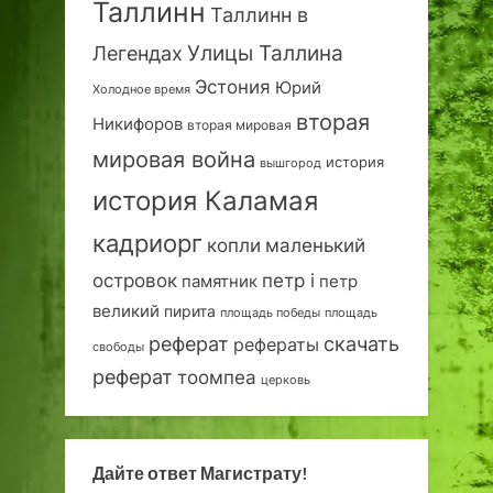
Таллинн
Таллинн в
Улицы Таллина
Легендах
Эстония
Юрий
Холодное время
вторая
Никифоров
вторая мировая
мировая война
история
вышгород
история Каламая
кадриорг
маленький
копли
островок
петр i
петр
памятник
великий
пирита
площадь победы
площадь
реферат
скачать
рефераты
свободы
реферат
тоомпеа
церковь
Дайте ответ Магистрату!