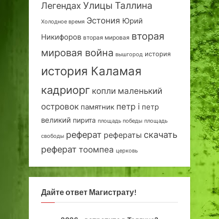
Улицы Таллина
Легендах
Эстония
Юрий
Холодное время
вторая
Никифоров
вторая мировая
мировая война
история
вышгород
история Каламая
кадриорг
маленький
копли
островок
петр i
петр
памятник
великий
пирита
площадь победы
площадь
реферат
скачать
рефераты
свободы
реферат
тоомпеа
церковь
Дайте ответ Магистрату!