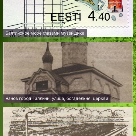
Балтийское море глазами музейщика
Яанов город Таллинн: улица, богадельня, церкви