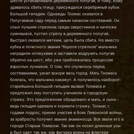
шесте устанавливали деревянного попугая, и тому, кому
удавалось сбить птицу, присуждался серебряный кубок
Большой гильдии. Однажды Тоомас оказался в
Попугаевом саду перед самым началом состязаний. Он
слыл лучшим стрелком среди сверстников и ничтоже
сумняшеся, пустил стрелу в деревянного попугая.
Выстрел оказался метким, цель была сбита. Но вместо
кубка и почетного звания "Короля стрелков" мальчика
наградили оплеухами и заставили водрузить попугая
обратно на шест, ибо уже приближалась процессия
взрослых лучников. О том, что случилось перед
состязаниями, узнал вскоре весь город. Мать Тоомаса
боялась, что мальчика накажут. А получилось наоборот:
старейшина Большой гильдии вызвал Тоомаса и
предложил ему поступить учеником в городскую
стражу. Это предложение обрадовало и мать, и сына -
ведь гильдия одевала и кормила стражу. Тоомас с
годами подрос, принял участие в боях Ливонской войны,
за храбрость получил звание знаменосца. Все звали его в
городе Старым Томасом. Так как он носил длинные усы
и был одет так же, как фигурка воина на флюгере