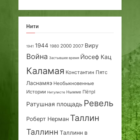
Нити
1944
Виру
2000
2007
1980
1941
Война
Йосеф Кац
Застывшее время
Каламая
Константин Пятс
Ласнамяэ
Необыкновенные
Истории
ПётрI
Нымме
Нигулисте
Ревель
Ратушная площадь
Таллин
Роберт Нерман
Таллинн
Таллинн в