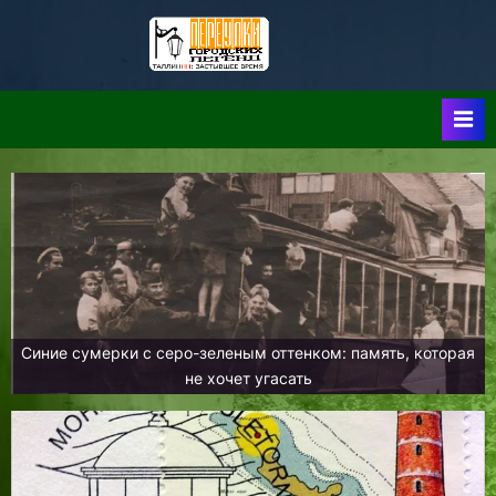
Skip
to
Таллин:
Таллин: Застывшее
content
Время-|-
Переулки
Городских
Легенд
Синие сумерки с серо-зеленым оттенком: память, которая
не хочет угасать