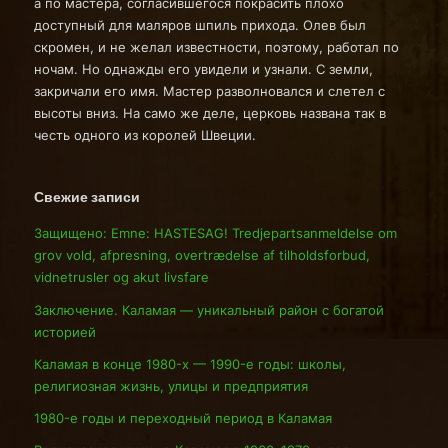
а по мастера, согласившегося покрасить плохо
доступный для маляров шпиль прихода. Олев был
скромен, и не желал известности, поэтому, работал по
ночам. Но однажды его увидели и узнали. С земли,
закричали его имя. Мастер разволновался и слетел с
высоты вниз. На само же деле, церковь названа так в
честь одного из королей Швеции.
Свежие записи
Защищено: Emne: HASTESAG! Tredjepartsanmeldelse om
grov vold, afpresning, overtrædelse af tilholdsforbud,
vidnetrusler og akut livsfare
Заключение. Каламая — уникальный район с богатой
историей
Каламая в конце 1980-х — 1990-е годы: школы,
религиозная жизнь, улицы и предприятия
1980-е годы и переходный период в Каламая