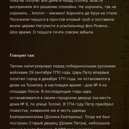
пока не получат все деньги назад сполна. Власти
восприняли это решение спокойно. Не хоронить, так не
хоронить... Хлопот - никаких! Хоронить де Круа не стали.
Положили герцога в простой еловый гроб и поставили
возле церкви Нигулисте в усыпальницу фон Розена...
Шло время. О герцоге почти совсем забыли.
Говорят так:
Таллин капитулировал перед победоносными русскими
войсками 29 сентября 1710 года. Царь Петр впервые
посетил город в декабре 1711 года, он остановился в
доме на Тоомпеа, в настоящее время - дом № 4 на
площади Лосси. В последующие годы царь
останавливался в своем городском дворце (на месте
дома № 8, по улице Толли). В 1714 году Петр приобрел
поместье, названное им в честь царицы
Екатериненталем (Долина Екатерины). Тогда же был
построен Старый дворец (Домик Петра), небольшое