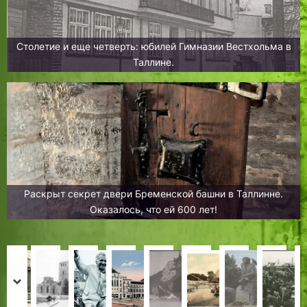
Столетие и еще четверть: юбилей Гимназии Вестхольма в
Таллине.
Раскрыт секрет двери Бременской башни в Таллинне.
Оказалось, что ей 600 лет!
Э
О
Т
О
«
«
Э
Н
м
т
а
т
Э
Я
с
е
prev
next
и
Я
л
е
с
а
т
у
Х
Х
З
Л
Х
Х
Х
И