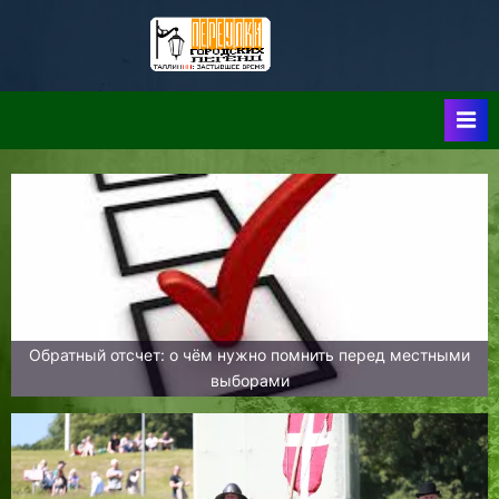
Skip
to
Таллин:
Таллин: Застывшее
content
Время-|-
Переулки
Городских
Легенд
Обратный отсчет: о чём нужно помнить перед местными
выборами