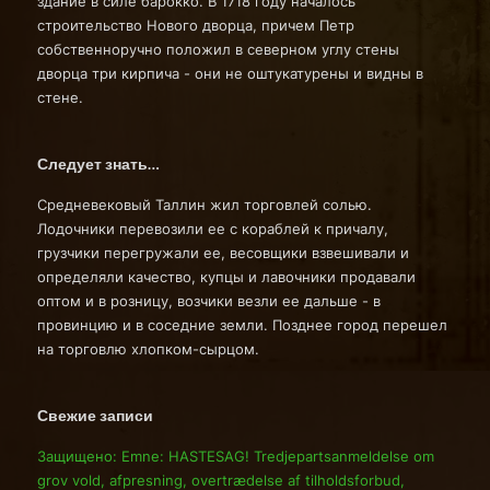
здание в силе барокко. В 1718 году началось
строительство Нового дворца, причем Петр
собственноручно положил в северном углу стены
дворца три кирпича - они не оштукатурены и видны в
стене.
Следует знать…
Средневековый Таллин жил торговлей солью.
Лодочники перевозили ее с кораблей к причалу,
грузчики перегружали ее, весовщики взвешивали и
определяли качество, купцы и лавочники продавали
оптом и в розницу, возчики везли ее дальше - в
провинцию и в соседние земли. Позднее город перешел
на торговлю хлопком-сырцом.
Свежие записи
Защищено: Emne: HASTESAG! Tredjepartsanmeldelse om
grov vold, afpresning, overtrædelse af tilholdsforbud,