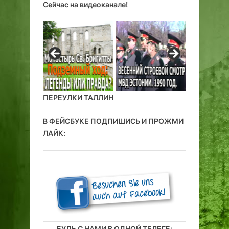
ы
Сейчас на видеоканале!
с
т
а
в
к
е
-
ПЕРЕУЛКИ ТАЛЛИН
я
р
В ФЕЙСБУКЕ ПОДПИШИСЬ И ПРОЖМИ
м
ЛАЙК:
а
р
к
е
д
и
в
и
л
БУДЬ С НАМИ В ОДНОЙ ТЕЛЕГЕ: