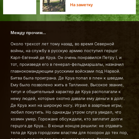
На заметку
Между прочим…
Около трехсот лет тому назад, во время Северной
войны, на службу в русскую армию поступил герцог
Карл-Евгений де Круа. Он очень понравился Петру I, и
тот, произведя его в генерал-фельдмаршалы, назначил
главнокомандующим русскими войсками под Нарвой.
Битва была проиграна. Де Круа попал в плен к шведам.
Ему было позволено жить в Таллинне. Высокое звание,
титул и общительный характер де Круа располагали к
нему людей, которые охотно давали ему деньги в долг.
Де Круа жил на широкую ногу. Играл в азартные игры,
любил покутить. Но однажды утром слуга увидел, что
хозяин умер. Горожане обсуждали, кто заплатит долги
герцога де Круа... В конце концов решили: не отдавать
тела де Круа городским властям для похорон до тех пор,