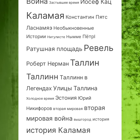
Война
Йосеф Кац
Застывшее время
Каламая
Константин Пятс
Ласнамяэ
Необыкновенные
Истории
ПётрI
Нымме
Нигулисте
Ревель
Ратушная площадь
Таллин
Роберт Нерман
Таллинн
Таллинн в
Улицы Таллина
Легендах
Эстония
Юрий
Холодное время
вторая
Никифоров
вторая мировая
мировая война
история
вышгород
история Каламая