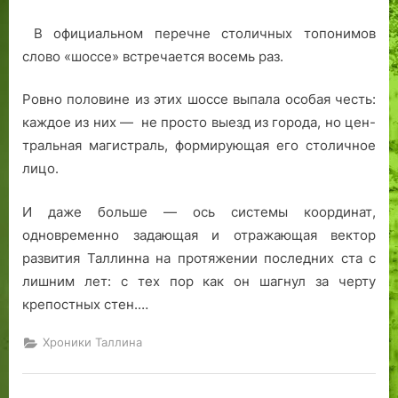
о
о
к
л
л
.
о
и
В официальном перечне столичных топонимов
ь
С
с
н
слово «шоссе» встречается восемь раз.
н
м
т
е
и
о
и
Ровно половине из этих шоссе выпала особая честь:
ц
т
»
каждое из них — не просто выезд из города, но цен­
ы
р
:
тральная магистраль, формирующая его столичное
»
и
к
лицо.
т
а
е
к
ф
Т
И даже больше — ось системы координат,
о
а
одновременно задающая и отражающая вектор
т
л
развития Тал­линна на протяжении последних ста с
к
л
лишним лет: с тех пор как он шагнул за черту
и
и
крепостных стен.…
.
н
н
Хроники Таллина
с
о
в