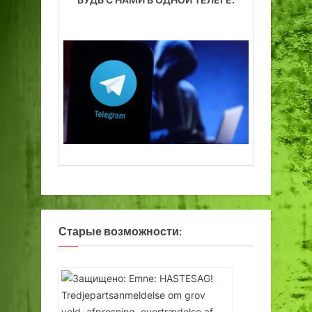
с
я
Старые возможности: