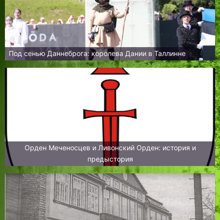
Под сенью Даннеброга: королева Дании в Таллинне
Орден Меченосцев и Ливонский Орден: история и
предыстория