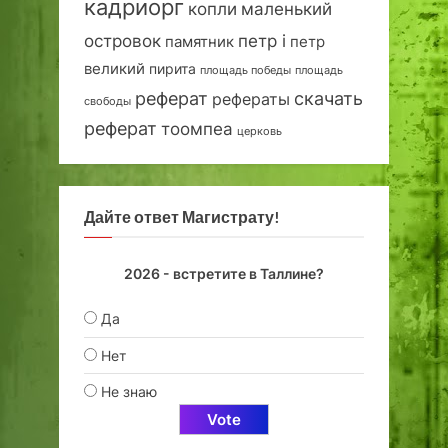
кадриорг
маленький
копли
островок
петр i
петр
памятник
великий
пирита
площадь победы
площадь
реферат
скачать
рефераты
свободы
реферат
тоомпеа
церковь
Дайте ответ Магистрату!
2026 - встретите в Таллине?
Да
Нет
Не знаю