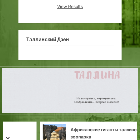
View Results
Таллинский Дзен
Африканские гиганты таллинского
зоопарка
prev
next