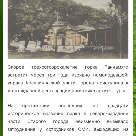
бастиона
р
л
р
г
п
н
а
до
и
о
г
о
а
и
парка:
о
с
а
у
й
я
преображения
д
ь
ж
п
и
горки
в
8
а
о
Р
Раннамяги
К
5
с
с
о
а
0
а
п
с
л
л
б
р
с
а
е
у
а
и
Скорое трехсотсорокалетие горка Раннамяги
м
т
д
в
я
встретит через три года изрядно помолодевшей:
а
!
у
е
я
щ
д
управа Кесклиннаской части города приступила к
е
л
долгожданной реставрации памятника архитектуры.
г
и
о
в
На протяжении последних лет двадцати
,
о
историческое название парка в северо-западной
м
с
части Старого города неизменно вызывало
ы
т
затруднение у сотрудников СМИ, выходящих на
и
и