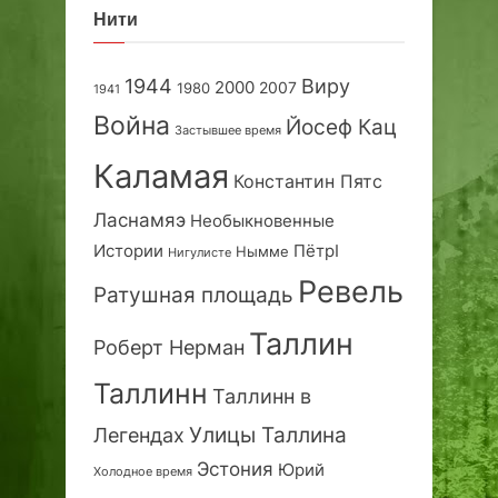
Нити
1944
Виру
2000
2007
1980
1941
Война
Йосеф Кац
Застывшее время
Каламая
Константин Пятс
Ласнамяэ
Необыкновенные
Истории
ПётрI
Нымме
Нигулисте
Ревель
Ратушная площадь
Таллин
Роберт Нерман
Таллинн
Таллинн в
Улицы Таллина
Легендах
Эстония
Юрий
Холодное время