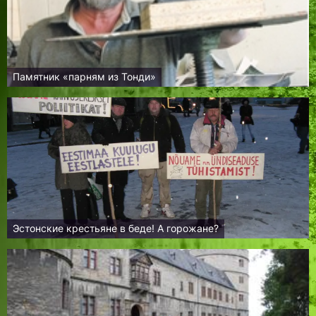
Памятник «парням из Тонди»
Эстонские крестьяне в беде! А горожане?