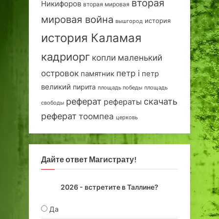
вторая
Никифоров
вторая мировая
мировая война
история
вышгород
история Каламая
кадриорг
маленький
копли
островок
петр i
петр
памятник
великий
пирита
площадь победы
площадь
реферат
скачать
рефераты
свободы
реферат
тоомпеа
церковь
Дайте ответ Магистрату!
2026 - встретите в Таллине?
Да