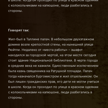
в школе. Когда он проходил по улице в красном одеянии
с колокольчиками на капюшоне, люди разбегались в
стороны.
Говорят так:
Жил-был в Таллине палач. В небольшом двухэтажном
домике возле крепостной стены, на нынешней улице
Рюйтли. Недалеко от «места работы» – эшафот
находился за городской чертой, на этом месте сегодня
стоит здание Национальной библиотеки. В черте города
в средние века не казнили. Единственным исключением
была казнь священника на Ратушной площади. Палач
тогда назначался бургомистром и жил отшельником. Он
был лишен гражданских прав, его дети не могли учиться
в школе. Когда он проходил по улице в красном одеянии
с колокольчиками на капюшоне, люди разбегались в
стороны.