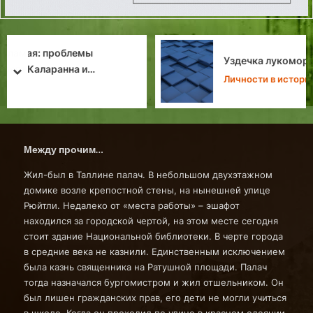
Уздечка лукоморья
prev
next
Личности в истории Таллина
Между прочим…
Жил-был в Таллине палач. В небольшом двухэтажном
домике возле крепостной стены, на нынешней улице
Рюйтли. Недалеко от «места работы» – эшафот
находился за городской чертой, на этом месте сегодня
стоит здание Национальной библиотеки. В черте города
в средние века не казнили. Единственным исключением
была казнь священника на Ратушной площади. Палач
тогда назначался бургомистром и жил отшельником. Он
был лишен гражданских прав, его дети не могли учиться