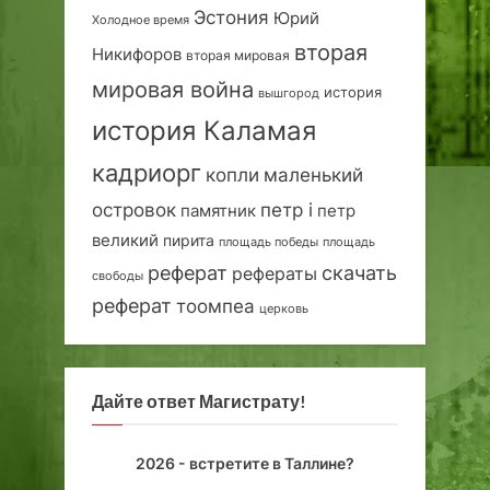
Эстония
Юрий
Холодное время
вторая
Никифоров
вторая мировая
мировая война
история
вышгород
история Каламая
кадриорг
маленький
копли
островок
петр i
петр
памятник
великий
пирита
площадь победы
площадь
реферат
скачать
рефераты
свободы
реферат
тоомпеа
церковь
Дайте ответ Магистрату!
2026 - встретите в Таллине?