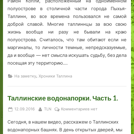
Район Копли, расположенный на одноименном
я
т
полуострове в столичной части города Пыхья-
«
н
Л
и
Таллинн, во все времена пользовался не самой
и
к
доброй славой. Многие таллиннцы за всю свою
н
а
жизнь вообще ни разу не бывали на краю
д
«
полуострова. Считалось, что там обитают если не
а
Р
маргиналы, то личности темные, непредсказуемые,
к
у
да и вообще — нет смысла искушать судьбу, без дела
и
с
посещая эту территорию.…
в
а
и
л
,
На заметку
Хроники Таллина
»
к
а
»
Таллинские водонапорки. Часть 1.
.
Posted
By
к
12.09.2016
TLN
Комментариев
нет
on
записи
Сегодня, в нашем видео, расскажем о Таллинских
Таллинские
водонапорки.
водонапорных башнях. В день открытых дверей, мы