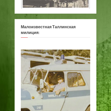
Малоизвестная Таллинская
милиция: