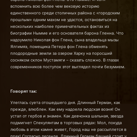
вспомнить всю более чем вековую историю
единственного среди столичных района с «городским
прошлым» одним махом не удастся, остановиться на
нескольких наиболее примечательных фактах из
биографии Нымме и его основателя барона Гленна. Что
надоумило Николая фон Глена, сына владельца мызы
Ялгимяэ, помещика Петера фон Глена обменять
плодородные земли за озером Харку на поросший
сосняком склон Мустамяги – сказать сложно. В глазах
современников поступок этот выглядел почти безумием.
Говорят так:
Улеглась суета отошедшего дня. Длинный Герман, как
прежде, влюблен. Как ему надоела людская возня! Он
устал от гербов и знамен. Как девчонка шальная, звезда
подмигнет Спекулянтам в торговых рядах: Мол, покуда
любовь в этом камне живет, Город наш не рассыплется в
прах! Согласно легенде, Длинный Герман башней стоит у