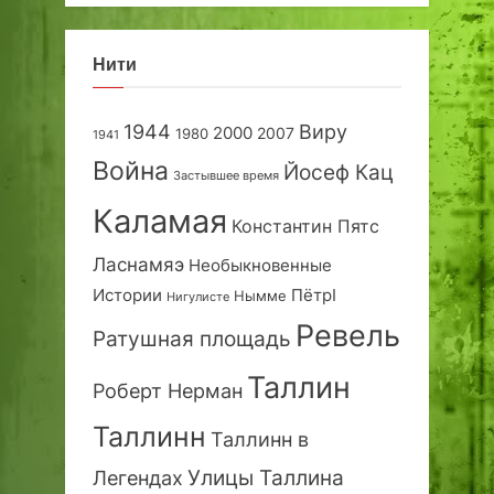
Нити
1944
Виру
2000
2007
1980
1941
Война
Йосеф Кац
Застывшее время
Каламая
Константин Пятс
Ласнамяэ
Необыкновенные
Истории
ПётрI
Нымме
Нигулисте
Ревель
Ратушная площадь
Таллин
Роберт Нерман
Таллинн
Таллинн в
Улицы Таллина
Легендах