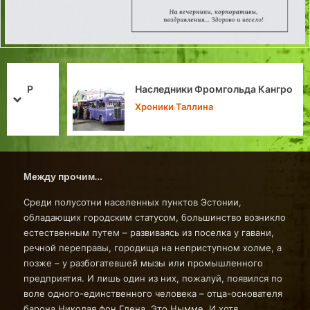
Наследники Фромгольда Кангро
prev
next
Хроники Таллина
Между прочим…
Среди полусотни населенных пунктов Эстонии,
обладающих городским статусом, большинство возникло
естественным путем – развиваясь из поселка у гавани,
речной переправы, городища на неприступном холме, а
позже – у разбогатевшей мызы или промышленного
предприятия. И лишь один из них, пожалуй, появился по
воле одного-единственного человека – отца-основателя
барона Николая фон Глена. Это Нымме. И хотя