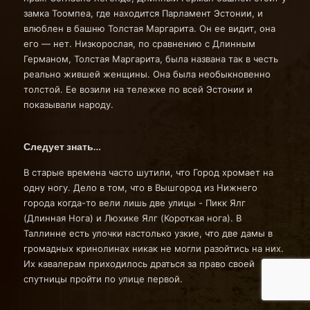
замка Тоомпеа, где находится Парламент Эстонии, и
влюблен в башню Толстая Маргарита. Он ее видит, она
его — нет. Низкорослая, по сравнению с Длинным
Германом, Толстая Маргарита, была названа так в честь
реально жившей женщины. Она была необыкновенно
толстой. Ее возили на тележке по всей Эстонии и
показывали народу.
Следует знать…
В старые времена часто шутили, что Город хромает на
одну ногу. Дело в том, что в Вышгород из Нижнего
города когда-то вели лишь две улицы - Пикк Ялг
(Длинная Нога) и Люхике Ялг (Короткая нога). В
Таллинне есть улочки настолько узкие, что две дамы в
громадных кринолинах никак не могли разойтись на них.
Их кавалерам приходилось драться за право своей
спутницы пройти по улице первой.