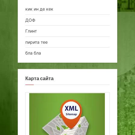
кик ин де кек
ДОФ
Глинт
пирита тее
бла бла
Карта сайта