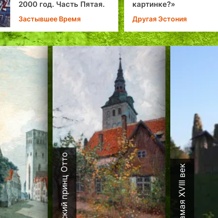
тая.
картинке?»
Другая Эстония
Датский принц Отто
Каламая XVIII век