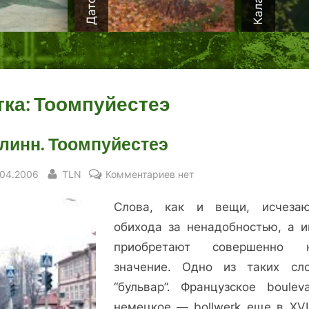
тка:
Тоомпуйестеэ
линн. Тоомпуйестеэ
sted
By
к
.04.2006
TLN
Комментариев
нет
записи
Слова, как и вещи, исчеза
Таллинн.
Тоомпуйестеэ
обихода за ненадобностью, а и
приобретают совершенно н
значение. Одно из таких с
“бульвар”. Французское boulev
немецкое — bollwerk еще в ХVI