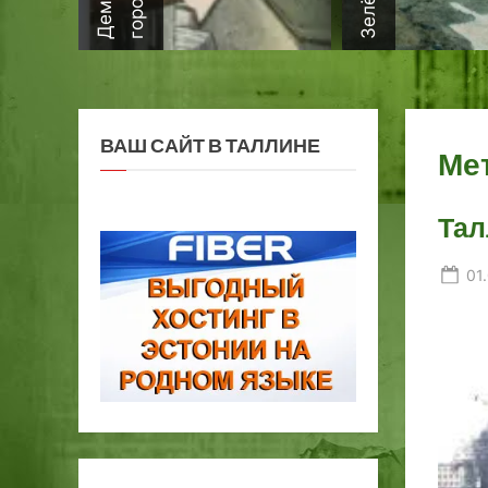
ВАШ САЙТ В ТАЛЛИНЕ
Ме
Тал
Po
01
on