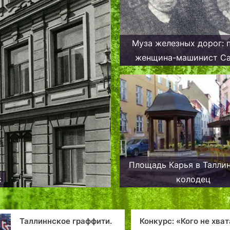
Муза железных дорог: 
женщина-машинист С
Тоомвяли
Площадь Карья в Таллин
с
колодец
ити.
Конкурс: «Кого не хватает на