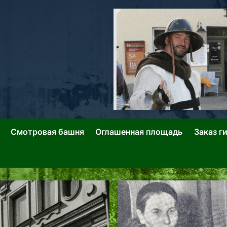
ллин: Переулки Городских Легенд
лин: Застывшее Время-|-
Смотровая башня
Оглашенная площадь
Заказ г