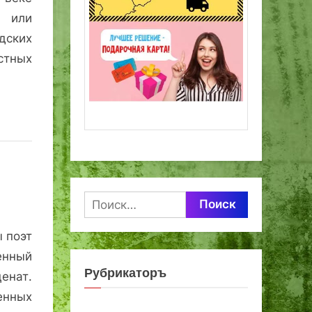
 или
дских
стных
Найти:
 поэт
нный
Рубрикаторъ
енат.
енных