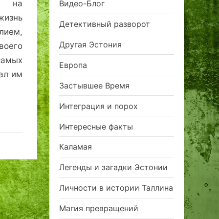
л на
Видео-Блог
жизнь
Детективный разворот
лием,
Другая Эстония
воего
самых
Европа
ал им
Застывшее Время
Интеграция и порох
Интересные факты
Каламая
Легенды и загадки Эстонии
Личности в истории Таллина
Магия превращений