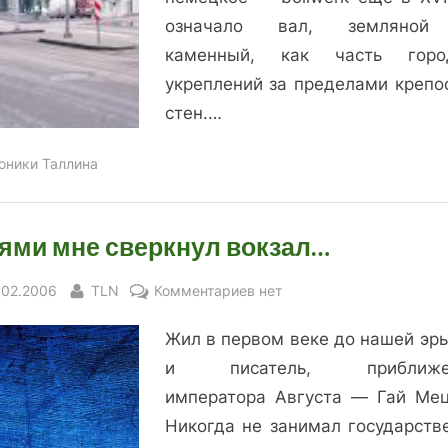
означало вал, земляной
каменный, как часть горо
укреплений за пределами крепо
стен.…
оники Таллина
ями мне сверкнул вокзал…
sted
By
к
.02.2006
TLN
Комментариев
нет
записи
Жил в первом веке до нашей эры
Огнями
мне
и писатель, приближе
сверкнул
императора Августа — Гай Мец
вокзал…
Никогда не занимал государств