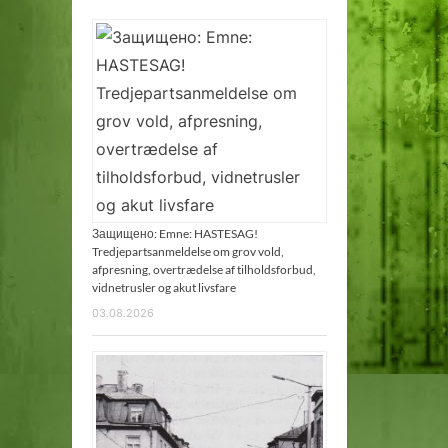
Защищено: Emne: HASTESAG!
Tredjepartsanmeldelse om grov vold,
afpresning, overtrædelse af tilholdsforbud,
vidnetrusler og akut livsfare
03.08.2026