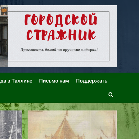
ида в Таллине
Письмо нам
Поддержать
Toggle
search
form