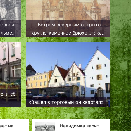
первая
«Ветрам северным открыто
альме
кругло-каменное брюхо…»: как
башня Толстая Маргарита в
Таллине, музейный облик
приобретала
е, и её
«Зашел в торговый он квартал»
Невидимка варит…
«В опросных лис