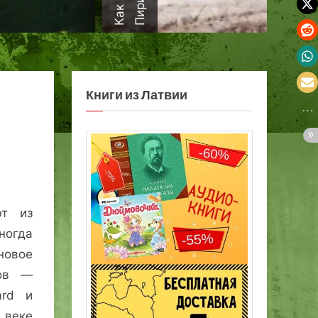
а
Книги из Латвии
ют из
ногда
овое
лов —
ard и
 веке