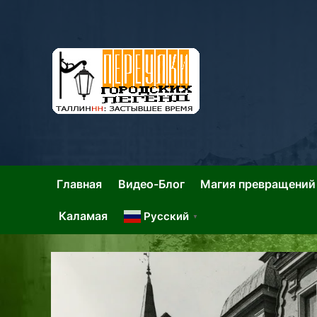
Skip
to
content
Та
Тал
Главная
Видео-Блог
Магия превращений
Каламая
Русский
▼