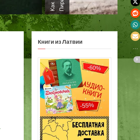
а
Книги из Латвии
а