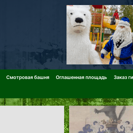
ллин: Переулки Городских Легенд
лин: Застывшее Время-|-
Смотровая башня
Оглашенная площадь
Заказ г