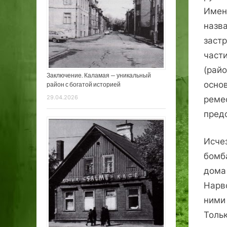
Имен
назва
заст
част
(рай
Заключение. Каламая — уникальный
осно
район с богатой историей
29.04.2026
ремес
пред
Исче
бомб
дома
Нарв
ними 
Толь