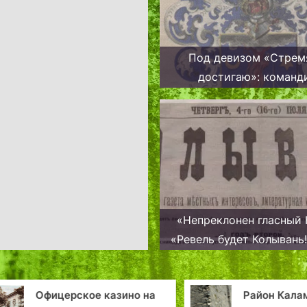
Под девизом «Стрем
достигаю»: команд
Ревельского порта ад
Вульф
«Непреклонен гласный 
«Ревель будет Колывань!
о том, как Таллинн на р
лад переименовыва
Офицерское казино на
Район Калама