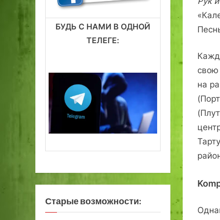
Рук 
«Кал
БУДЬ С НАМИ В ОДНОЙ
Песн
ТЕЛЕГЕ:
Кажда
свою
на ра
(Пор
(Плут
цент
Тарт
райо
Komp
Старые возможности:
Однак