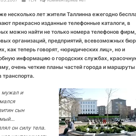
записи
уже несколько лет жители Таллинна ежегодно беспл
Восемь
румбов.
чают прекрасно изданные телефонные каталоги, в
Компас
рых можно найти не только номера телефонов фирм,
города
овых организаций, предприятий, всевозможных бюр
Таллина
х, как теперь говорят, «юридических лиц», но и
обную информацию о городских службах, красочну
аму, очень четкие планы частей города и маршруты
в транспорта.
, мужал и
мался
витин сын
имый…
лял он силу тела.