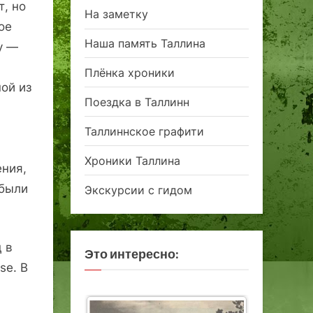
т, но
На заметку
ое
Наша память Таллина
у —
Плёнка хроники
ой из
Поездка в Таллинн
Таллиннское графити
,
Хроники Таллина
ения,
 были
Экскурсии с гидом
 в
Это интересно:
se. В