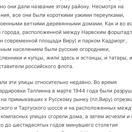
но они дали название этому району. Несмотря на
ния, все они были короткими узкими переулками,
роенными ветхими деревянными домами. Как и во в
и города, расположенной между Нарвским форштад
он современной площади Виру) и парком Кадриорг,
вным населением были русские огородники,
ленники и купцы, жили здесь и эстонцы, и татары, 
ставители российского флота.
зли эти улицы относительно недавно. Во время
ардировки Таллинна в марте 1944 года были разру
 на примыкавших к Русскому рынку (пл.Виру) отрезк
ского и Тартуского шоссе и на расположенных межд
компасных улицах сгорели дома, а затем исчезли и 
ко до шестидесятых годов минувшего столетия