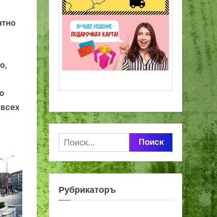
атно
о,
ю
 всех
Найти:
Рубрикаторъ