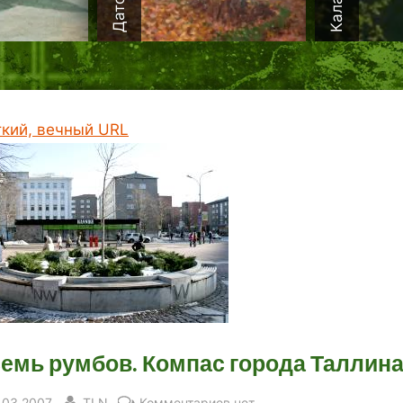
ткий, вечный URL
емь румбов. Компас города Таллин
sted
By
к
.03.2007
TLN
Комментариев
нет