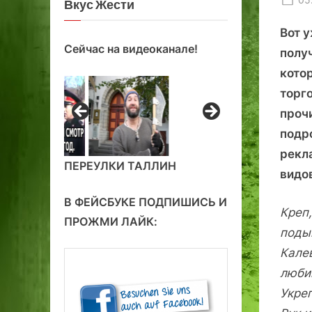
Вкус Жести
on
Вот 
Сейчас на видеоканале!
полу
кото
торг
прочи
подр
рекл
ПЕРЕУЛКИ ТАЛЛИН
видо
В ФЕЙСБУКЕ ПОДПИШИСЬ И
Креп
ПРОЖМИ ЛАЙК:
поды
Кале
люб
Укреп