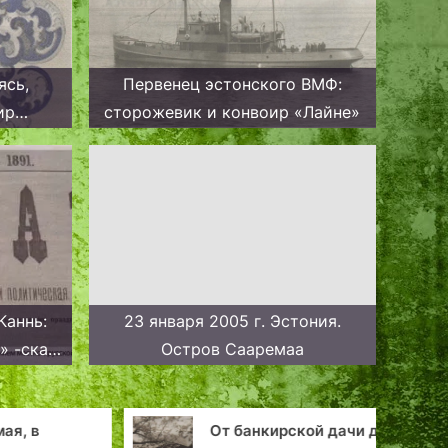
ясь,
Первенец эстонского ВМФ:
ир
сторожевик и конвоир «Лайне»
мирал
Каннь:
23 января 2005 г. Эстония.
» -сказ
Остров Сааремаа
усский
ли.
я, в
От банкирской дачи до
Э