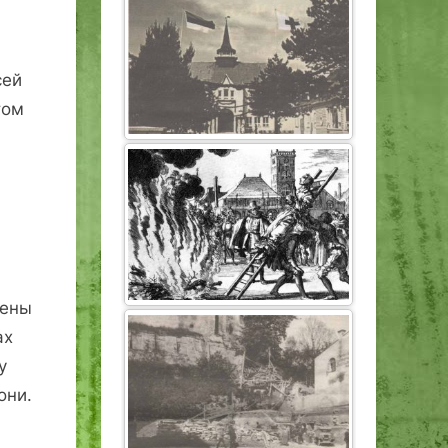
сей
том
и
шены
ах
у
они.