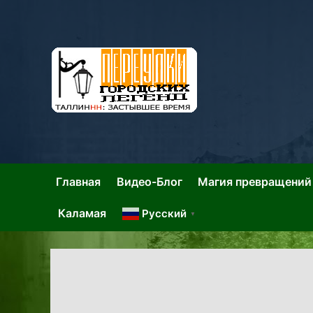
Skip
to
content
Та
Тал
Главная
Видео-Блог
Магия превращений
Каламая
Русский
▼