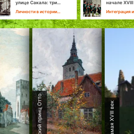
улице Сакала: три
начале XVIII в
четверти века зданию
конца XIX век
Личности в истории
Интеграция и 
Минобороны
Таллина
Датский принц Отто
Каламая XVIII век