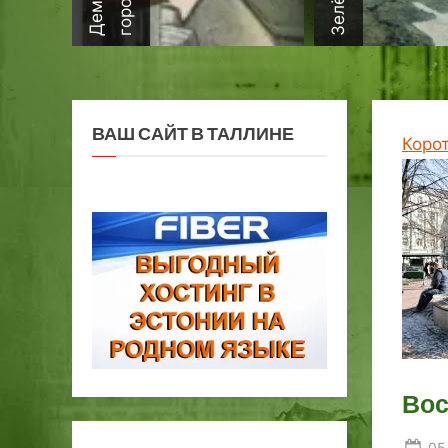
ВАШ САЙТ В ТАЛЛИНЕ
Коро
Вос
Po
05