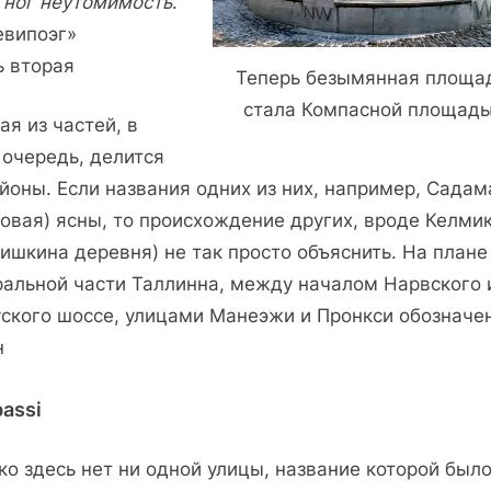
и ног неутомимость
.
евипоэг»
ь вторая
Теперь безымянная площа
стала Компасной площадь
я из частей, в
 очередь, делится
йоны. Если названия одних из них, например, Садам
товая) ясны, то происхождение других, вроде Келми
ишкина деревня) не так просто объяснить. На плане
ральной части Таллинна, между началом Нарвского 
уского шоссе, улицами Манеэжи и Пронкси обозначе
н
assi
о здесь нет ни одной улицы, название которой был