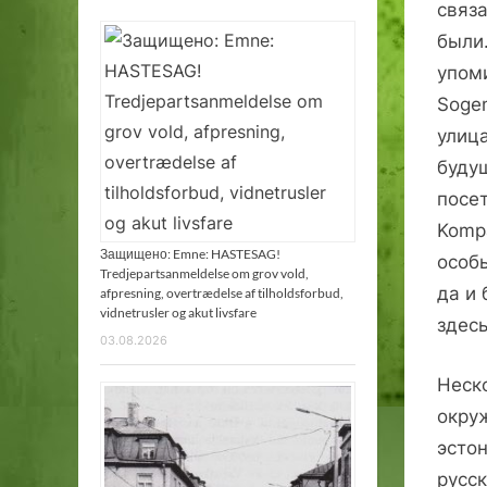
связа
были.
упоми
Soge
улица
буду
посе
Kompa
Защищено: Emne: HASTESAG!
особ
Tredjepartsanmeldelse om grov vold,
да и 
afpresning, overtrædelse af tilholdsforbud,
vidnetrusler og akut livsfare
здес
03.08.2026
Неск
окруж
эстон
русс