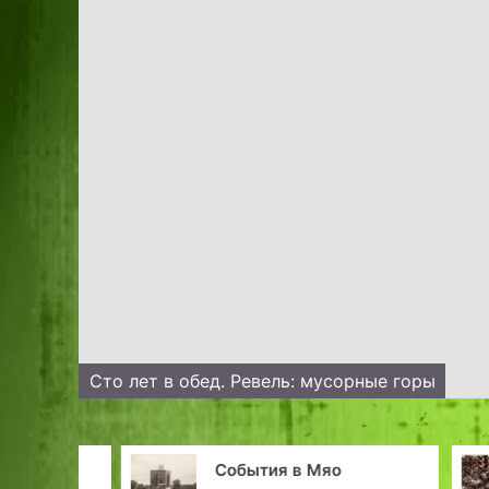
Сто лет в обед. Ревель: мусорные горы
жная
События в Мяо