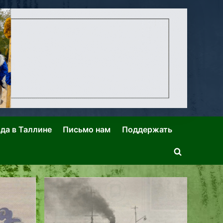
ида в Таллине
Письмо нам
Поддержать
Toggle
search
form