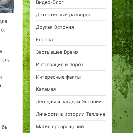
Видео-Блог
Детективный разворот
дка
Другая Эстония
ю.
Европа
а
Застывшее Время
кюла
Интеграция и порох
Интересные факты
и
н
Каламая
Легенды и загадки Эстонии
Личности в истории Таллина
Магия превращений
о бы