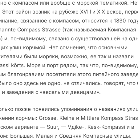
но с компасом или вообще с морской тематикой. Не
 Этот район возник на рубеже ХVIII и ХIХ веков, перв
нание, связанное с компасом, относится к 1830 год
nannte Compass Strasse (так называемая Компасная
) и, по-видимому, связано с существовавшей на одн
щих улиц корчмой. Нет сомнения, что основными
тителями были моряки, возможно, ее так и назвали
ssi kõrts. Море и порт рядом, так что, по-видимому
ым благонравием посетители этого питейного завед
было оно здесь не одно, не отличались, говорят, что
ь и заведения с «веселыми девицами».
олько позже появились упоминания о названиях улиц
ении корчмы: Grosse, Kleine и Mittlere Kompass Stras
ском варианте — Suur, — Vдike-, Kesk-Kompassi и в
ком: Большая, Малая и Средняя Компасные улицы.