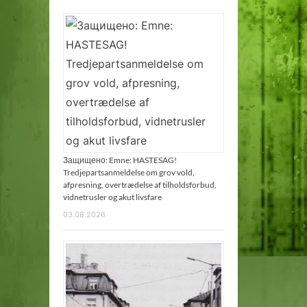
Защищено: Emne: HASTESAG!
Tredjepartsanmeldelse om grov vold,
afpresning, overtrædelse af tilholdsforbud,
vidnetrusler og akut livsfare
03.08.2026