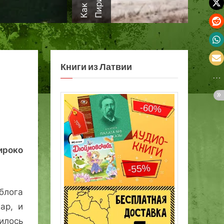
а
Книги из Латвии
роко
блога
ар, и
илось