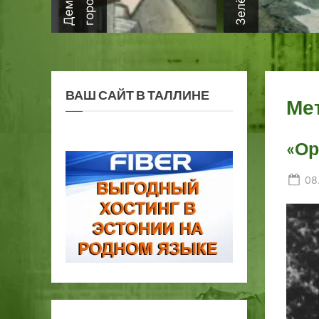
ВАШ САЙТ В ТАЛЛИНЕ
Ме
«Ор
Po
08
on