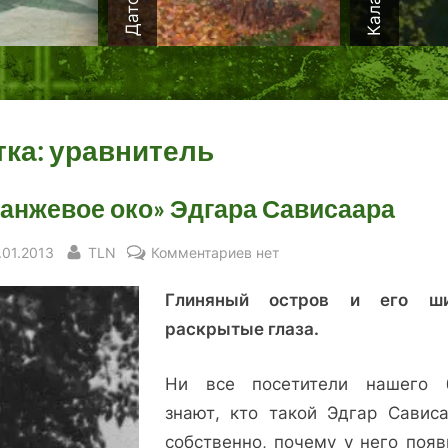
тка:
уравнитель
анжевое око» Эдгара Сависаара
sted
By
к
.01.2013
TLN
Комментариев
нет
записи
Глиняный остров и его ши
«Оранжевое
око»
раскрытые глаза.
Эдгара
Сависаара
Ни все посетители нашего 
знают, кто такой Эдгар Сависа
собственно, почему у него появ