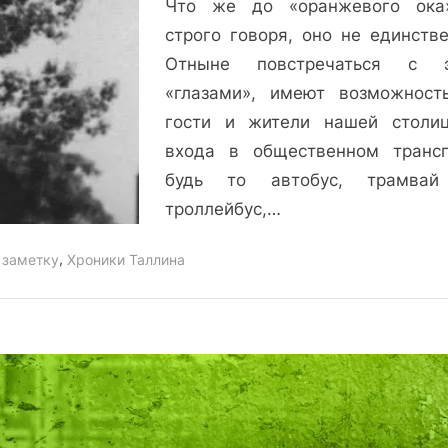
Что же до «оранжевого ока
строго говоря, оно не единстве
Отныне повстречаться с э
«глазами», имеют возможност
гости и жители нашей столи
входа в общественном трансп
будь то автобус, трамвай
троллейбус,…
,
 заметку
Хроники Таллина