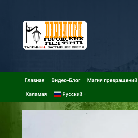
Skip
to
content
Та
Тал
Главная
Видео-Блог
Магия превращений
Каламая
Русский
▼