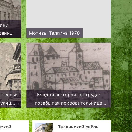
ину
сейн
Мотивы Таллина 1978
ллине
прессы:
Кяэдри, которая Гертруда:
 улицы
позабытая покровительница
Каламая, района Таллина
ский район
Закипел Ведьмин