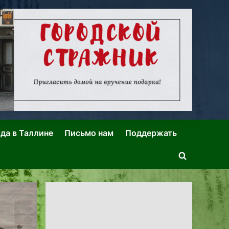
ида в Таллине
Письмо нам
Поддержать
Toggle
search
form