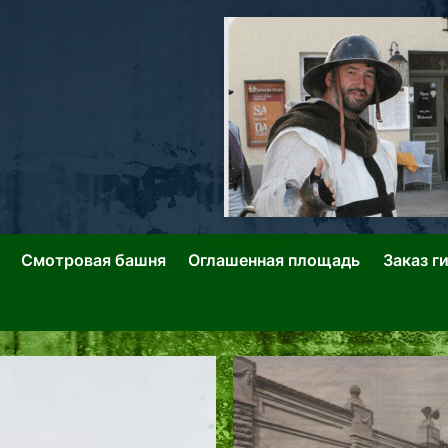
ллин: Переулки Городских Легенд
лин: Застывшее Время-|-
Смотровая башня
Оглашенная площадь
Заказ г