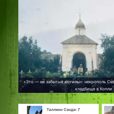
«Это — не забытые могилы»: некрополь Се
кладбище в Копли
Сэнди: 7
Сто лет и один год: