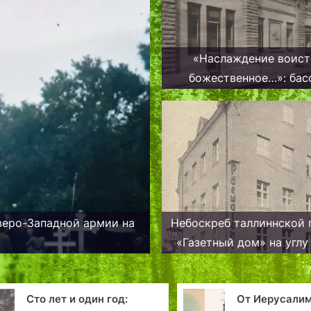
«Наслаждение воист
божественное…»: бас
Василия Воинова в Та
веро-Западной армии на
Небоскреб таллиннской 
«Газетный дом» на углу
Пикк
От Иерусалимской
Таллин