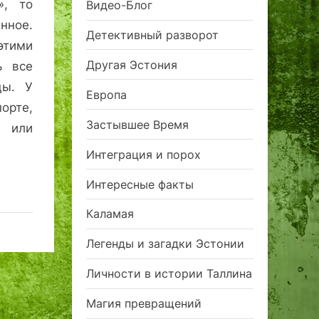
», то
Видео-Блог
нное.
Детективный разворот
тими
Другая Эстония
ь все
цы. У
Европа
орте,
Застывшее Время
 или
Интеграция и порох
Интересные факты
Каламая
Легенды и загадки Эстонии
Личности в истории Таллина
Магия превращений