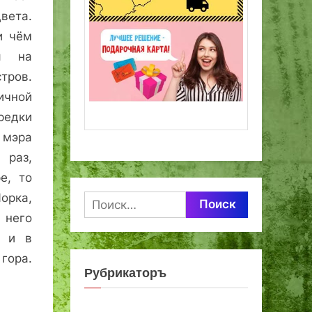
вета.
и чём
ся на
стров.
ичной
редки
 мэра
 раз,
е, то
орка,
Найти:
 него
я и в
гора.
Рубрикаторъ