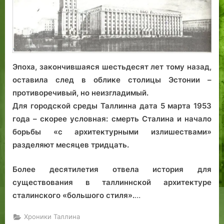
о
привкусом
тоталитаризма
с
а
л
и
Эпоха, закончившаяся шестьдесят лет тому назад,
с
ь
оставила след в облике столицы Эстонии –
…
противоречивый, но неизгладимый.
Для городской среды Таллинна дата 5 марта 1953
года – скорее условная: смерть Сталина и начало
борьбы «с архитектурными излишествами»
разделяют месяцев тридцать.
Более десятилетия отвела история для
существования в таллиннской архитектуре
сталинского «большого стиля».
…
Хроники Таллина