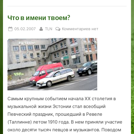
Что в имени твоем?
Posted
By
к
05.02.2007
TLN
Комментариев
нет
on
записи
Что
в
имени
твоем?
Самым крупным событием начала ХХ столетия в
музыкальной жизни Эстонии стал всеобщий
Певческий праздник, прошедший в Ревеле
(Таллинне) летом 1910 года. В нем приняли участие
около десяти тысяч певцов и музыкантов. Поводом