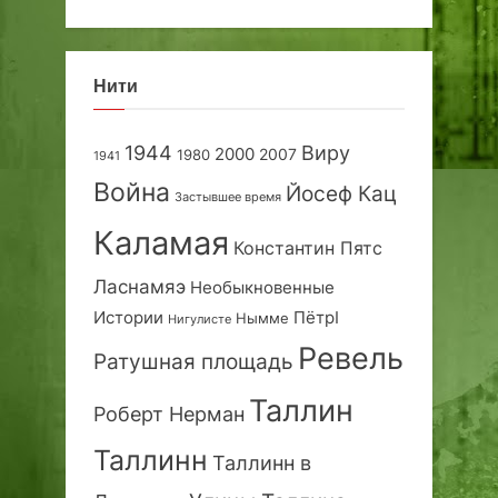
Нити
1944
Виру
2000
2007
1980
1941
Война
Йосеф Кац
Застывшее время
Каламая
Константин Пятс
Ласнамяэ
Необыкновенные
Истории
ПётрI
Нымме
Нигулисте
Ревель
Ратушная площадь
Таллин
Роберт Нерман
Таллинн
Таллинн в