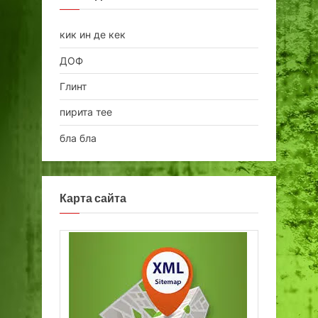
кик ин де кек
ДОФ
Глинт
пирита тее
бла бла
Карта сайта