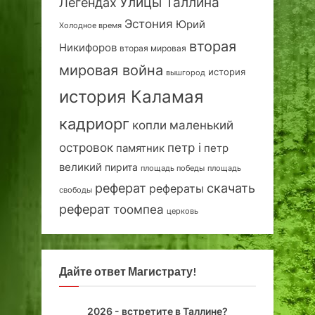
Улицы Таллина
Легендах
Эстония
Юрий
Холодное время
вторая
Никифоров
вторая мировая
мировая война
история
вышгород
история Каламая
кадриорг
маленький
копли
островок
петр i
петр
памятник
великий
пирита
площадь победы
площадь
реферат
скачать
рефераты
свободы
реферат
тоомпеа
церковь
Дайте ответ Магистрату!
2026 - встретите в Таллине?