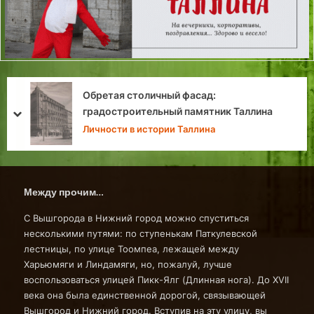
Петровская палка о двух концах Помогала ли
Петру Первому, дубинка эффективно
prev
next
управлять государством?
Легенды и загадки Эстонии
Между прочим…
С Вышгорода в Нижний город можно спуститься
несколькими путями: по ступенькам Паткулевской
лестницы, по улице Тоомпеа, лежащей между
Харьюмяги и Линдамяги, но, пожалуй, лучше
воспользоваться улицей Пикк-Ялг (Длинная нога). До XVII
века она была единственной дорогой, связывающей
Вышгород и Нижний город. Вступив на эту улицу, вы