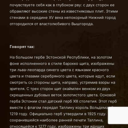
почувствуете себя как в глубоком рву: с двух сторон ее
обрамляют высокие стены из известняковых плит. Этими
стенами в середине XV века непокорный Нижний город
отгородился от властолюбивого Вышгорода.
Говорят так:
На большом гербе Эстонской Республики, на золотом
фоне исполненного в стиле барокко щита, изображены
три льва-леопарда синего цвета с языками красного
цвета и глазами серебряного цвета, которые идут, если
смотреть со стороны щита, направо, устремив взоры на
зрителя. С трех сторон щит окаймлен венком из двух
скрещенных дубовых веток золотистого цвета. Основой
герба Эстонии стал датский герб XIII столетия. Этот герб
вместе с флагом передал Таллину король Вольдемар II в
1219 году. Официально герб утвердили в 1925 году. На
сохранившейся наиболее ранней печати Таллина,
относящейся к 1277 году, изображены три идущих