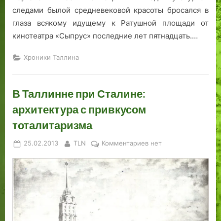
Т
н
ы
следами былой средневековой красоты бросался в
а
а
б
глаза всякому идущему к Ратушной площади от
л
к
е
кинотеатра «Сыпрус» последние лет пятнадцать.…
л
о
ж
и
м
е
Хроники Таллина
н
ы
н
н
й
ц
ы
В Таллинне при Сталине:
п
о
архитектура с привкусом
с
тоталитаризма
к
о
Posted
By
к
25.02.2013
TLN
Комментариев
нет
р
on
записи
е
В
е
Таллинне
р
при
а
Сталине:
с
архитектура
с
с