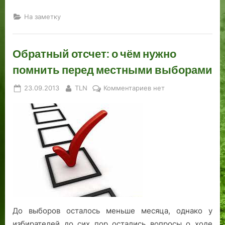
На заметку
Обратный отсчет: о чём нужно
помнить перед местными выборами
Posted
By
к
23.09.2013
TLN
Комментариев
нет
on
записи
Обратный
отсчет:
о
чём
нужно
помнить
перед
местными
выборами
До выборов осталось меньше месяца, однако у
избирателей до сих пор остались вопросы о ходе