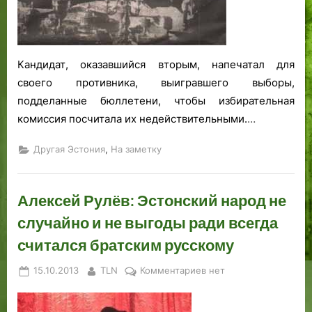
Константине
в
Пятсе.
л
е
н
Кандидат, оказавшийся вторым, напечатал для
и
своего противника, выигравшего выборы,
я
подделанные бюллетени, чтобы избирательная
к
комиссия посчитала их недействительными.
…
д
о
,
Другая Эстония
На заметку
в
о
е
Алексей Рулёв: Эстонский народ не
н
случайно и не выгоды ради всегда
н
ы
считался братским русскому
м
ю
Posted
By
к
15.10.2013
TLN
Комментариев
нет
б
on
записи
и
Алексей