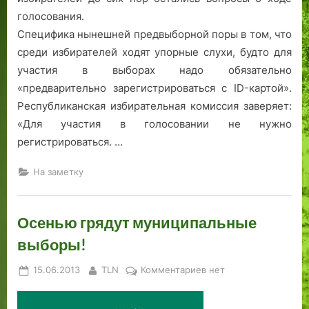
голосования.
Специфика нынешней предвыборной поры в том, что
среди избирателей ходят упорные слухи, будто для
участия в выборах надо обязательно
«предварительно зарегистрироваться с ID-картой».
Республиканская избирательная комиссия заверяет:
«Для участия в голосовании не нужно
регистрироваться. …
На заметку
Осенью грядут муниципальные
выборы!
Posted
By
к
15.06.2013
TLN
Комментариев
нет
on
записи
Осенью