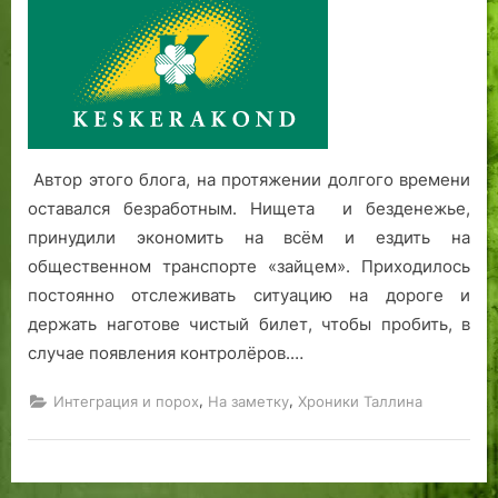
грядут
муниципальные
выборы!
Автор этого блога, на протяжении долгого времени
оставался безработным. Нищета и безденежье,
принудили экономить на всём и ездить на
общественном транспорте «зайцем». Приходилось
постоянно отслеживать ситуацию на дороге и
держать наготове чистый билет, чтобы пробить, в
случае появления контролёров.…
,
,
Интеграция и порох
На заметку
Хроники Таллина