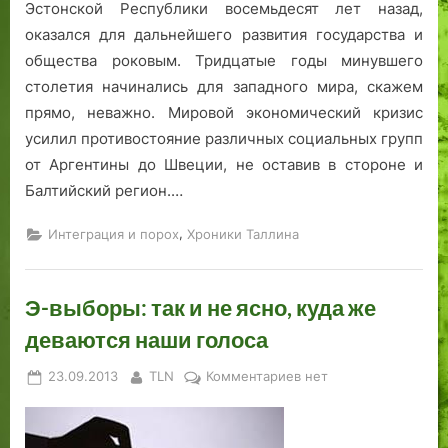
Эстонской Республики восемьдесят лет назад,
оказался для дальнейшего развития государства и
общества роковым. Тридцатые годы минувшего
столетия начинались для западного мира, скажем
прямо, неважно. Мировой экономический кризис
усилил противостояние различных социальных групп
от Аргентины до Швеции, не оставив в стороне и
Балтийский регион.…
,
Интеграция и порох
Хроники Таллина
Э-выборы: так и не ясно, куда же
деваются наши голоса
Posted
By
к
23.09.2013
TLN
Комментариев
нет
on
записи
Э-
выборы: