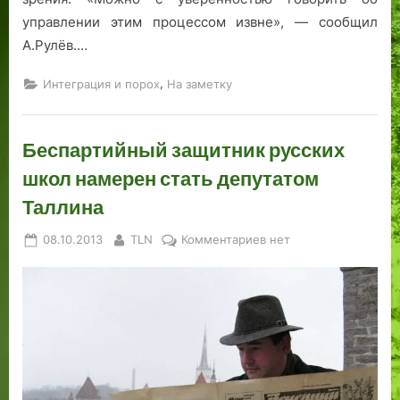
и
управлении этим процессом извне», — сообщил
к
А.Рулёв.…
и
,
Интеграция и порох
На заметку
Беспартийный защитник русских
школ намерен стать депутатом
Таллина
Posted
By
к
08.10.2013
TLN
Комментариев
нет
on
записи
Беспартийный
защитник
русских
школ
намерен
стать
депутатом