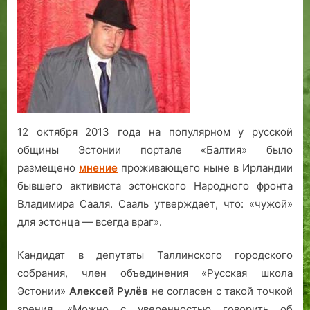
Рулёв:
л
Эстонский
е
народ
я
не
м
случайно
Э
и
с
не
т
выгоды
о
ради
12 октября 2013 года на популярном у русской
н
всегда
с
общины Эстонии портале «Балтия» было
считался
к
размещено
мнение
проживающего ныне в Ирландии
братским
о
бывшего активиста эстонского Народного фронта
русскому
й
Владимира Сааля. Сааль утверждает, что: «чужой»
Р
для эстонца — всегда враг».
е
с
Кандидат в депутаты Таллинского городского
п
собрания, член объединения «Русская школа
у
Эстонии»
Алексей Рулёв
не согласен с такой точкой
б
л
зрения. «Можно с уверенностью говорить об