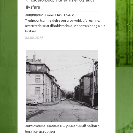
Защищено: Emne: HASTESAG!
Tredjepartsanmeldelse om grov vold, afpresning,
overtrædelse af tilholdsforbud, vidnetrusler og akut
livsfare
03.08.2026
Заключение. Каламая — уникальный район с
богатой историей