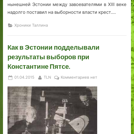
о
н
2
нынешней Эстонии между завоевателями в XIII веке
г
ц
0
надолго поставил на выборности власти крест.…
о
и
0
с
с
1
Хроники Таллина
у
к
г
д
а
о
а
н
д
Как в Эстонии подделывали
р
е
.
результаты выборов при
с
ц
т
.
Константине Пятсе.
в
Posted
By
к
а
01.04.2015
TLN
Комментариев
нет
on
записи
»
Как
:
в
п
Эстонии
о
подделывали
з
результаты
д
выборов
р
при
а