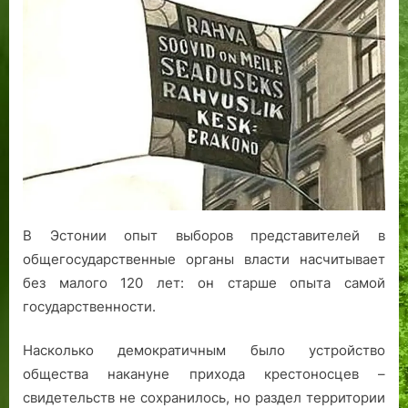
Думы
и
В
.
н
д
.
л
до
с
а
В
н
к
Рийгикогу:
и
б
л
а
о
век
л
а
ю
.
р
выборов
ы
д
б
д
госвласти
н
у
л
а
а
з
ё
и
с
е
н
Р
т
н
о
р
ы
м
о
й
а
В Эстонии опыт выборов представителей в
и
м
н
общегосударственные органы власти насчитывает
т
о
а
без малого 120 лет: он старше опыта самой
е
н
В
государственности.
л
а
е
ь
х
с
Насколько демократичным было устройство
с
ф
к
т
р
и
общества накануне прихода крестоносцев –
в
а
:
свидетельств не сохранилось, но раздел территории