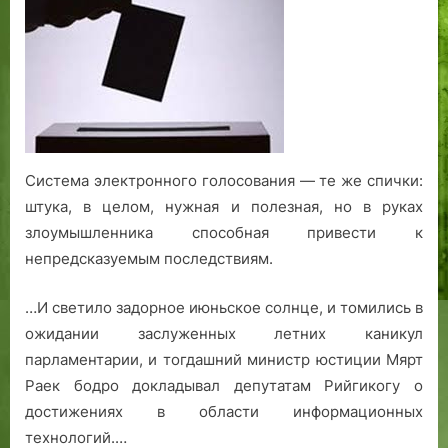
так
и
не
ясно,
куда
же
деваются
наши
Система электронного голосования — те же спички:
голоса
штука, в целом, нужная и полезная, но в руках
злоумышленника способная привести к
непредсказуемым последствиям.
…И светило задорное июньское солнце, и томились в
ожидании заслуженных летних каникул
парламентарии, и тогдашний министр юстиции Мярт
Раек бодро докладывал депутатам Рийгикогу о
достижениях в области информационных
технологий.…