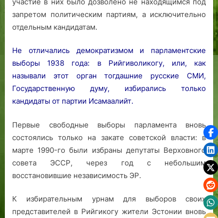
участие в них было дозволено не находящимся под
запретом политическим партиям, а исключительно
отдельным кандидатам.
Не отличались демократизмом и парламентские
выборы 1938 года: в Рийгиволикогу, или, как
называли этот орган тогдашние русские СМИ,
Государственную думу, избирались только
кандидаты от партии Исамаалийт.
Первые свободные выборы парламента вновь
состоялись только на закате советской власти: в
марте 1990-го были избраны депутаты Верховного
совета ЭССР, через год с небольшим
восстановившие независимость ЭР.
К избирательным урнам для выборов своих
представителей в Рийгикогу жители Эстонии вновь