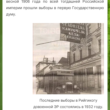
весной 1906 года по всей тогдашней Российской
е
империи прошли выборы в первую Государственную
й
думу.
г
л
а
в
н
о
й
с
т
а
н
ц
и
и
Т
Последние выборы в Рийгикогу
а
л
довоенной ЭР состоялись в 1932 году.