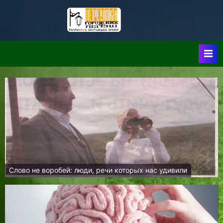
Skip
to
Таллин:
Таллин: Застывшее
content
Время-|-
Переулки
Городских
Легенд
Слово не воробей: люди, речи которых нас удивили