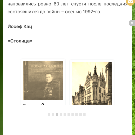
направились ровно 60 лет спустя после последних
состоявшихся до войны – осенью 1992-го.
Йосеф Кац
«Столица»
Генерал Йохан
На
Лайдонер:
Са
реквием в
то
Приключения
допросах и
ча
мумии герцога.
письмах