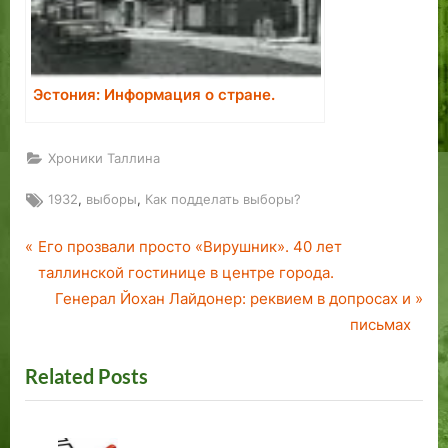
Эстония: Информация о стране.
Хроники Таллина
Tags:
,
,
1932
выборы
Как подделать выборы?
P
Навигация
Его прозвали просто «Вирушник». 40 лет
r
таллинской гостинице в центре города.
по
e
N
Генерал Йохан Лайдонер: реквием в допросах и
v
e
письмах
записям
i
x
Related Posts
o
t
u
P
s
o