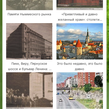
Памяти Ныммеского рынка
«Приветливый и давно
желанный храм»: столетие
церкви Святителя Николая
Пикк, Виру, Пярнуское
Это было недавно, это было
шоссе и бульвар Ленина: в
давно
поисках самой главной
таллиннской улицы