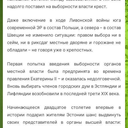
а
я
ц
е
надолго поставил на выборности власти крест.
р
.
е
т
и
«
а
Даже включение в ходе Ливонской войны юга
з
Б
м
современной ЭР в состав Польши, а севера – в состав
м
о
о
в
л
р
Швеции не изменило ситуации: правом выбора ни в
ы
ь
ф
сейм, ни в риксдаг местные дворяне и горожане не
б
ш
о
обладали – не говоря уже о крепостных.
и
а
з
р
я
ы
Первая попытка введения выборности органов
а
А
о
местной власти была предпринята во времена
л
м
к
правления Екатерины II – и оказалась недолговечной.
а
е
р
Вновь выбирать членов городских дум в Эстляндии и
р
е
Лифляндии возобновили в последней трети XIX века.
и
с
к
т
а
н
Начинающееся двадцатое столетие впервые в
»
о
истории подарил жителям Эстонии шанс выдвинуть
с
своих представителей в органы высшей власти:
т