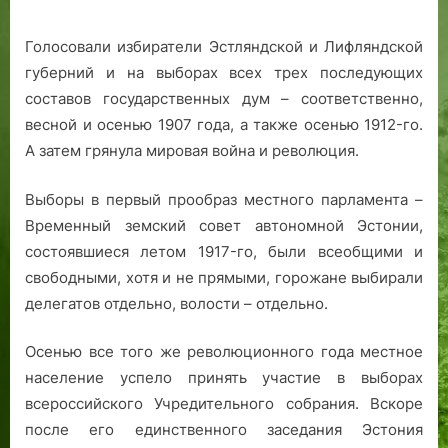
л
и
Голосовали избиратели Эстляндской и Лифляндской
н
губерний и на выборах всех трех последующих
а
составов государственных дум – соответственно,
весной и осенью 1907 года, а также осенью 1912-го.
А затем грянула мировая война и революция.
Выборы в первый прообраз местного парламента –
Временный земский совет автономной Эстонии,
состоявшиеся летом 1917-го, были всеобщими и
свободными, хотя и не прямыми, горожане выбирали
делегатов отдельно, волости – отдельно.
Осенью все того же революционного года местное
население успело принять участие в выборах
всероссийского Учредительного собрания. Вскоре
после его единственного заседания Эстония