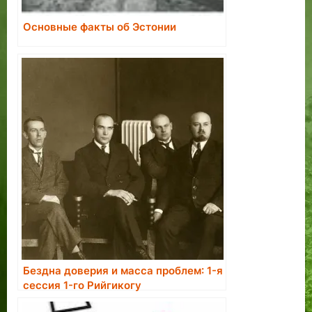
Основные факты об Эстонии
Бездна доверия и масса проблем: 1-я
сессия 1-го Рийгикогу