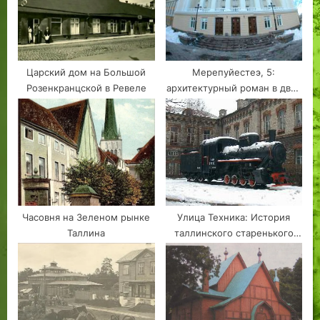
Царский дом на Большой
Мерепуйестеэ, 5:
Розенкранцской в Ревеле
архитектурный роман в двух
частях: как готовились к
юбилею РКЦ, 10 лет тому
назад
Часовня на Зеленом рынке
Улица Техника: История
Таллина
таллинского старенького
паровозика…