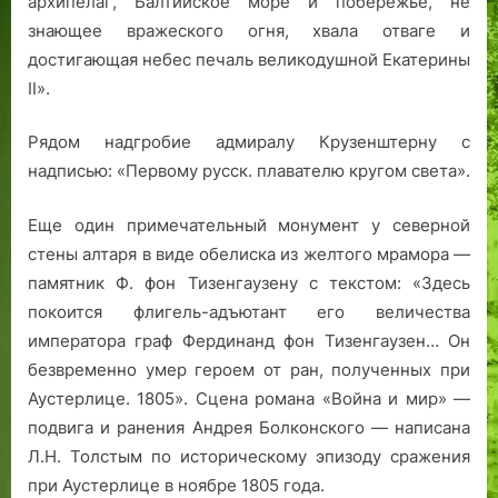
архипелаг, Балтийское море и побережье, не
знающее вражеского огня, хвала отваге и
достигающая небес печаль великодушной Екатерины
II».
Рядом надгробие адмиралу Крузенштерну с
надписью: «Первому русск. плавателю кругом света».
Еще один примечательный монумент у северной
стены алтаря в виде обелиска из желтого мрамора —
памятник Ф. фон Тизенгаузену с текстом: «Здесь
покоится флигель-адъютант его величества
императора граф Фердинанд фон Тизенгаузен… Он
безвременно умер героем от ран, полученных при
Аустерлице. 1805». Сцена романа «Война и мир» —
подвига и ранения Андрея Болконского — написана
Л.Н. Толстым по историческому эпизоду сражения
при Аустерлице в ноябре 1805 года.