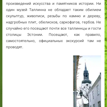
д
с
е
произведений искусства и памятников истории. Ни
часть)
е
к
в
один музей Таллинна не обладает таким обилием
Т
а
е
скульптур, живописи, резьбы по камню и дереву,
а
з,
к
надгробных плит, обелисков, саркофагов, гербов. Не
л
з
о
случайно его посещают почти все таллиннцы и гости
л
а
в
столицы Эстонии. Посещают, как правило,
и
в
о
н
е
г
самостоятельно, официальных экскурсий там не
е
р
о
проводят.
ш
п
а
р
ю
е
щ
д
и
м
й
е
к
с
н
т
иг
ь
у
я
«
д