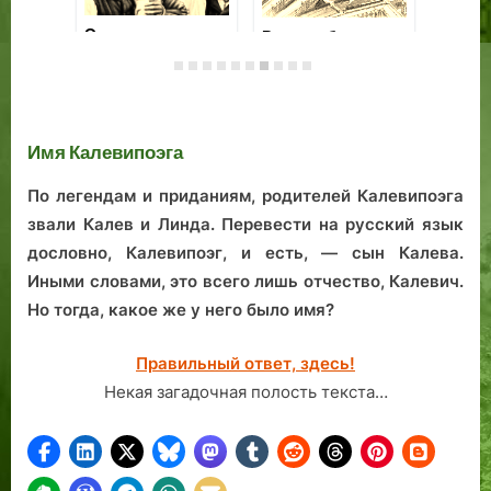
Тридцатилетие
«Но Сатана
От
таллинского
вселился и
та
района Ласнамяэ:
руководил мною»:
па
сколько лет
преступление и
То
юбиляру?
покаяние пастора
Имя Калевипоэга
Панике в Ревеле
По легендам и приданиям, родителей Калевипоэга
звали Калев и Линда. Перевести на русский язык
дословно, Калевипоэг, и есть, — сын Калева.
Иными словами, это всего лишь отчество, Калевич.
Но тогда, какое же у него было имя?
Правильный ответ, здесь!
Некая загадочная полость текста…