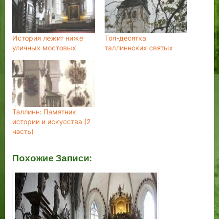
История лежит ниже
Топ-десятка
уличных мостовых
таллиннских святых
Таллинн: Памятник
истории и искусства (2
часть)
Похожие Записи: