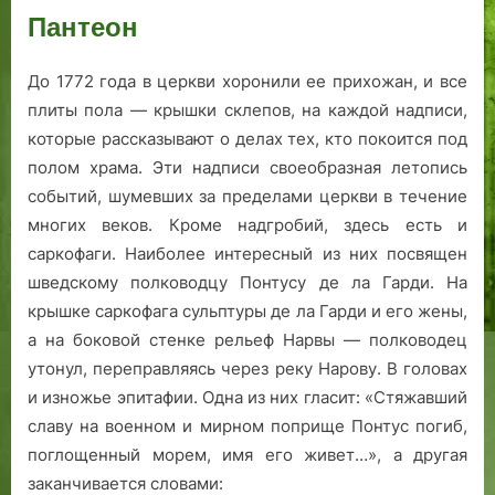
Пантеон
До 1772 года в церкви хоронили ее прихожан, и все
плиты пола — крышки склепов, на каждой надписи,
которые рассказывают о делах тех, кто покоится под
полом храма. Эти надписи своеобразная летопись
событий, шумевших за пределами церкви в течение
многих веков. Кроме надгробий, здесь есть и
саркофаги. Наиболее интересный из них посвящен
шведскому полководцу Понтусу де ла Гарди. На
крышке саркофага сульптуры де ла Гарди и его жены,
а на боковой стенке рельеф Нарвы — полководец
утонул, переправляясь через реку Нарову. В головах
и изножье эпитафии. Одна из них гласит: «Стяжавший
славу на военном и мирном поприще Понтус погиб,
поглощенный морем, имя его живет…», а другая
заканчивается словами: