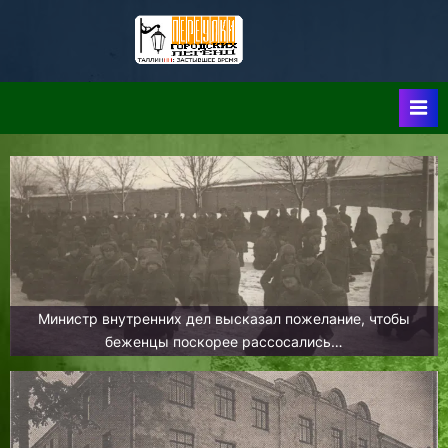
Skip
to
Таллин:
Таллин: Застывшее
content
Время-|-
Переулки
Городских
Легенд
Министр внутренних дел высказал пожелание, чтобы
беженцы поскорее рассосались…