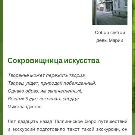
В
о
н
р
у
а
т
б
Собор святой
р
о
девы Марии
е
ч
н
ег
н
о
Сокровищница искусства
и
р
й
а
г
й
Творенье может пережить творца,
о
о
Творец уйдет, природой побежденный,
р
н
Однако образ, им запечатленный,
о
а
Веками будет согревать сердца.
д
Микеланджело
»
Лет двадцать назад Таллиннское бюро путешествий
и экскурсий подготовило текст такой экскурсии, он