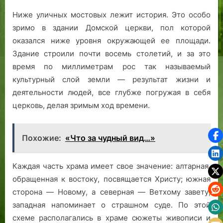
Ниже уличных мостовых лежит история. Это особо
зримо в здании Домской церкви, пол которой
оказался ниже уровня окружающей ее площади.
Здание строили почти восемь столетий, и за это
время по миллиметрам рос так называемый
культурный слой земли — результат жизни и
деятельности людей, все глубже погружая в себя
церковь, делая зримым ход времени.
Похожие:
«Что за чудный вид…»
Каждая часть храма имеет свое значение: алтарная,
обращенная к востоку, посвящается Христу; южная
сторона — Новому, а северная — Ветхому завету;
западная напоминает о страшном суде. По этой
схеме располагались в храме сюжеты живописи и