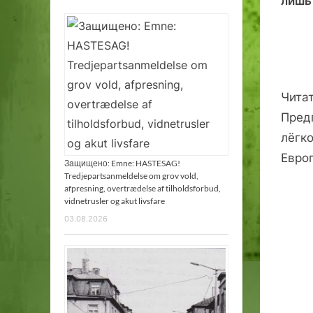
лишь 
Чита
Пред
лёгк
Евро
Защищено: Emne: HASTESAG!
Tredjepartsanmeldelse om grov vold,
afpresning, overtrædelse af tilholdsforbud,
vidnetrusler og akut livsfare
03.08.2026