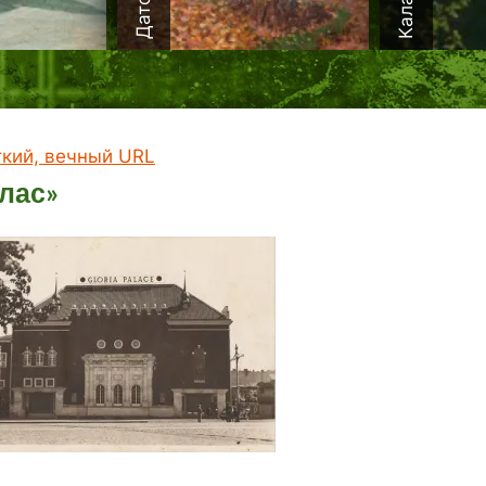
ткий, вечный URL
лас»