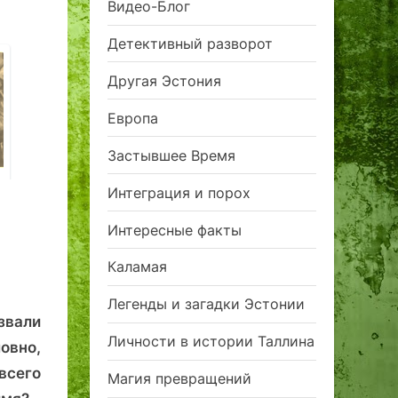
Видео-Блог
Детективный разворот
Другая Эстония
Европа
На седьмой
Застывшее Время
версте барона
Полярный порт
«Русский 
Глена
Интеграция и порох
Кингсбей в
на Ратуш
в
Рыбной гавани:
площади 
Интересные факты
как Клаудиа
История 
Кардинале по
Егорова и
Каламая
Каламая в
хозяина
Таллине гуляла
Легенды и загадки Эстонии
звали
Личности в истории Таллина
овно,
всего
Магия превращений