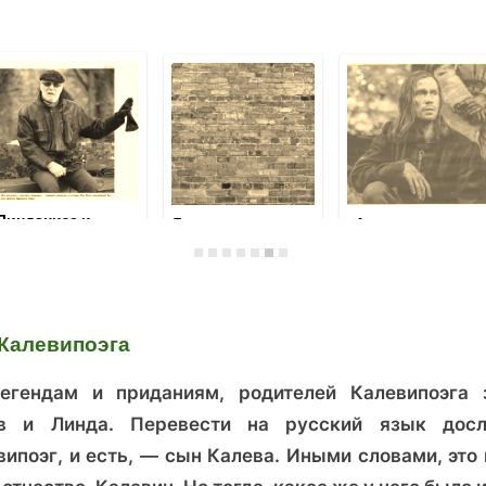
Линданизе и
Листая календарь
«Аптекарь
Колывань,
Мельхиор. Дочь
видать, выдумали
палача». Колода, 
романтики
которой
сильнейшие
карты - Дьявол и
Калевипоэга
Смерть
егендам и приданиям, родителей Калевипоэга 
в и Линда. Перевести на русский язык досл
випоэг, и есть, — сын Калева. Иными словами, это 