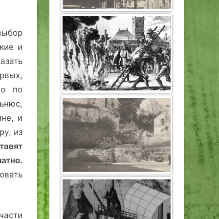
выбор
кие и
казать
ервых,
но по
льнюс,
не, и
ру, из
тавят
атно.
овать
части