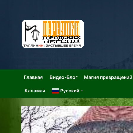
Skip
to
content
Та
Тал
Главная
Видео-Блог
Магия превращений
Каламая
Русский
▼