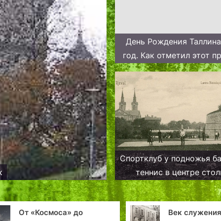
День Рождения Таллина
год. Как отметил этот п
Ливонский Орден
Спортклуб у подножья ба
к
теннис в центре сто
От «Космоса» до
Век служени