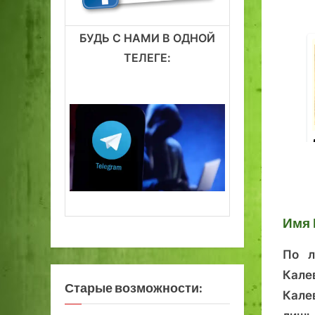
БУДЬ С НАМИ В ОДНОЙ
ТЕЛЕГЕ:
1
2
3
4
5
6
7
Имя 
По л
Кале
Старые возможности:
Кале