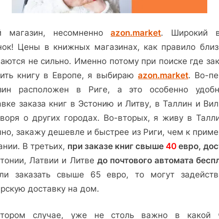
й магазин, несомненно
azon.market
. Широкий 
нок! Цены в книжных магазинах, как правило близ
аются не сильно. Именно потому при поиске где за
пить книгу в Европе, я выбираю
azon.market
. Во-п
зин расположен в Риге, а это особенно удоб
вке заказа книг в Эстонию и Литву, в Таллин и Ви
оворя о других городах. Во-вторых, я живу в Талли
но, закажу дешевле и быстрее из Риги, чем к приме
нии. В третьих,
при заказе книг свыше
40
евро,
дос
стонии, Латвии и Литве
до почтового автомата беспл
ли заказать свыше 65 евро, то могут задейств
ерскую доставку на дом.
тором случае, уже не столь важно в какой 