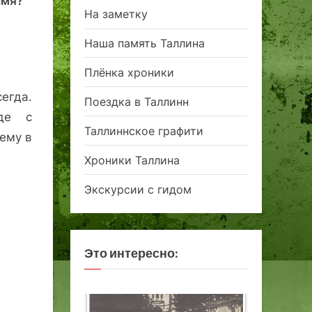
имя?
На заметку
Наша память Таллина
Плёнка хроники
егда.
Поездка в Таллинн
где с
Таллиннское графити
ему в
Хроники Таллина
Экскурсии с гидом
Это интересно: