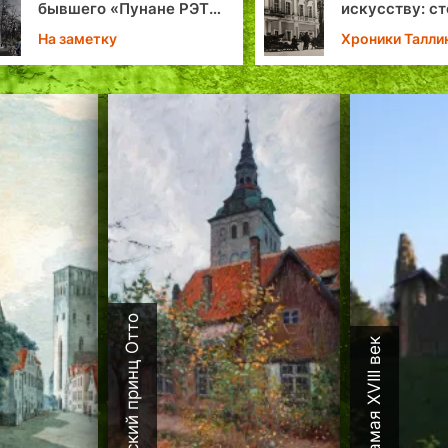
бывшего «Пунане РЭТ»
искусству: ст
— какой будет главная
Художествен
На заметку
Хроники Талли
улица Таллинна?
музею Таллин
Датский принц Отто
Каламая XVIII век