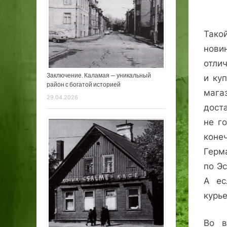
Тако
нови
отлич
Заключение. Каламая — уникальный
и ку
район с богатой историей
мага
29.04.2026
доста
не г
конеч
Герма
по Э
А ес
курь
Во в