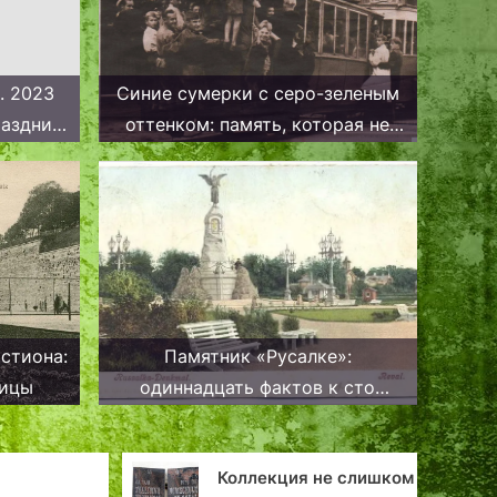
. 2023
Синие сумерки с серо-зеленым
раздник
оттенком: память, которая не
.
хочет угасать
стиона:
Памятник «Русалкe»:
лицы
одиннадцать фактов к сто
одиннадцатилетней годовщине
я
Коллекция не слишком