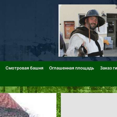
ллин: Переулки Городских Легенд
лин: Застывшее Время-|-
Смотровая башня
Оглашенная площадь
Заказ г