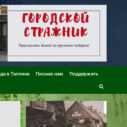
ида в Таллине
Письмо нам
Поддержать
Toggle
search
form