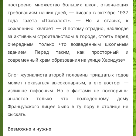
о
г
и
построено множество больших школ, отвечающих
лицея
ж
о
н
в
требованиям наших дней, — писала в октябре 1937
е
д
н
Таллине
года газета «Пяэвалехт». — Но и старых, к
с
.
а
сожалению, хватает. — И потому отрадно, наблюдая
т
т
за активным строительством в городе, стоять перед
в
а
очередным, только что возведенным школьным
е
л
н
л
зданием. Перед таким, как просторный и
н
и
современный храм образования на улице
Харидузе».
о
н
г
н
Слог журналиста второй половины тридцатых годов
о
с
может показаться высокопарным, а его восторг —
м
к
излишне пафосным. Но с фактами не поспоришь:
у
о
аналогов только что возведенному дому
з
й
Французского лицея было в ту пору в столице не
е
к
я
а
сыскать.
«
р
K
т
Возможно и нужно
u
е