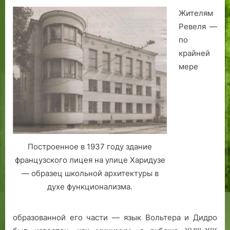
m
Жителям
u
Ревеля —
»
по
крайней
мере
Построенное в 1937 году здание
французского лицея на улице Харидузе
— образец школьной архитектуры в
духе функционализма.
образованной его части — язык Вольтера и Дидро