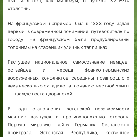
был известен, как минимум, с рубежа ХVIII-ХIХ
столетий.
На французском, например, был в 1833 году издан
первый, в современном понимании, путеводитель по
городу. На французском были продублированы
топонимы на старейших уличных табличках.
Растущее национальное самосознание немцев-
остзейцев и череда франко-германских
вооруженных конфликтов середины позапрошлого
века несколько охладило галломанию местной элиты
— прежде всего дворянской.
В годы становления эстонской независимости
маятник качнулся в противоположную сторону.
Первую мировую войну Германия безнадежно
проиграла. Эстонская Республика, косвенное