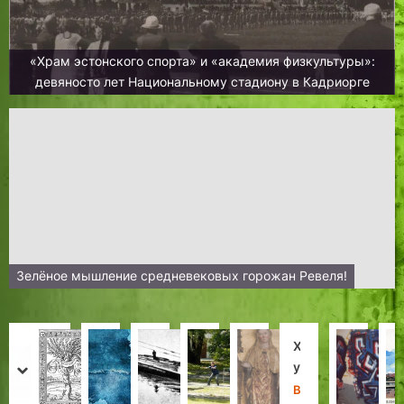
«Храм эстонского спорта» и «академия физкультуры»:
девяносто лет Национальному стадиону в Кадриорге
Зелёное мышление средневековых горожан Ревеля!
И
И
П
В
С
Х
С
Т
с
н
у
Т
п
у
в
а
prev
next
т
-
т
а
а
г
я
л
Н
Л
Х
Х
Н
В
Х
З