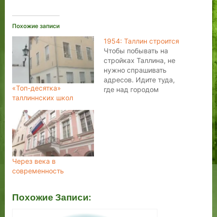
Похожие записи
1954: Таллин строится
Чтобы побывать на
стройках Таллина, не
нужно спрашивать
адресов. Идите туда,
«Топ-десятка»
где над городом
таллиннских школ
высятся ажурные
стрелы кранов. /.../ И
там, где еще вчера
были пустыри, —
встают кварталы новых
жилых домов —
просторных и светлых.
Через века в
/.../ Пройдите по улицам
современность
и площадям города и
вы увидите, что он весь
Похожие Записи:
в…