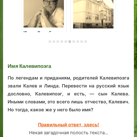
Личный дом
Иг
архитектора
лю
Федотова:
пр
Георг Штуде и
утраченный
бо
другие
памятник
на
русского Ревеля
Имя Калевипоэга
По легендам и приданиям, родителей Калевипоэга
звали Калев и Линда. Перевести на русский язык
дословно, Калевипоэг, и есть, — сын Калева.
Иными словами, это всего лишь отчество, Калевич.
Но тогда, какое же у него было имя?
Правильный ответ, здесь!
Некая загадочная полость текста…