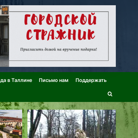
ида в Таллине
Письмо нам
Поддержать
Toggle
search
form