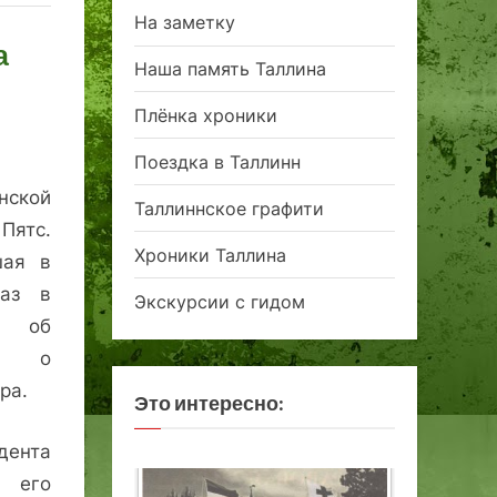
На заметку
а
Наша память Таллина
Плёнка хроники
Поездка в Таллинн
нской
Таллиннское графити
ятс.
Хроники Таллина
шая в
каз в
Экскурсии с гидом
е об
 а о
ра.
Это интересно:
ента
 его