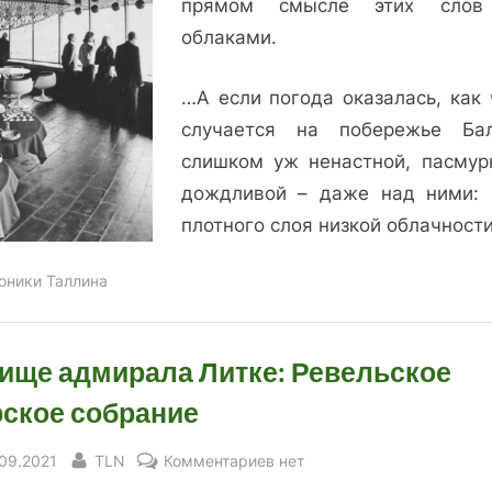
прямом смысле этих слов
телебашни
облаками.
…А если погода оказалась, как 
случается на побережье Бал
слишком уж ненастной, пасмур
дождливой – даже над ними:
плотного слоя низкой облачност
оники Таллина
ище адмирала Литке: Ревельское
ское собрание
sted
By
к
.09.2021
TLN
Комментариев
нет
записи