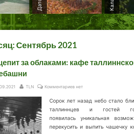
сяц:
Сентябрь 2021
епит за облаками: кафе таллиннско
ебашни
sted
By
к
.09.2021
TLN
Комментариев
нет
записи
Сорок лет назад небо стало бли
Общепит
за
таллиннцев и гостей го
облаками:
появилась уникальная возмож
кафе
перекусить и выпить чашечку к
таллиннской