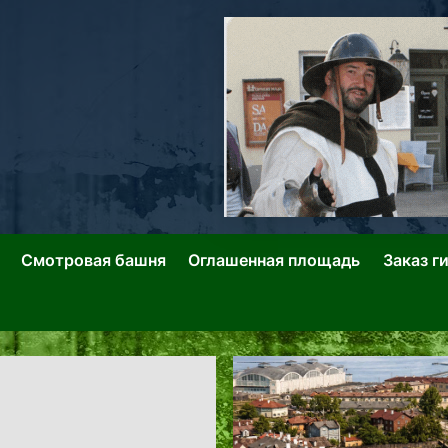
ллин: Переулки Городских Легенд
лин: Застывшее Время-|-
Смотровая башня
Оглашенная площадь
Заказ г