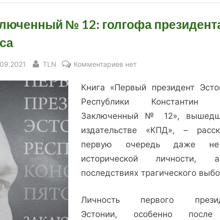
люченный № 12: голгофа президент
са
sted
By
к
.09.2021
TLN
Комментариев
нет
записи
Книга «Первый президент Эсто
Заключенный
№
Республики Константин П
12:
Заключенный № 12», вышед
голгофа
издательстве «КПД», – расс
президента
первую очередь даже н
Пятса
исторической личности,
последствиях трагического выбо
Личность первого презид
Эстонии, особенно после