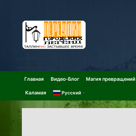
Skip
to
content
Та
Тал
Главная
Видео-Блог
Магия превращений
Каламая
Русский
▼