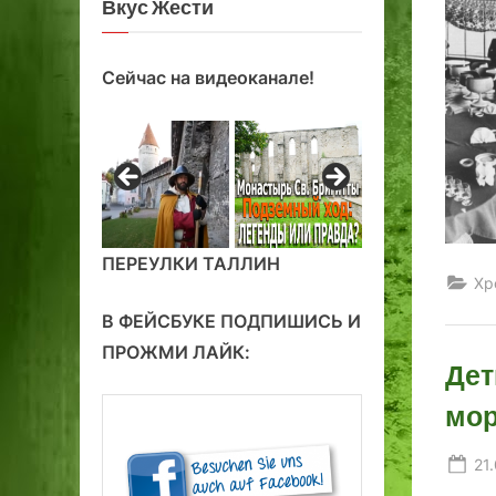
Вкус Жести
Сейчас на видеоканале!
ПЕРЕУЛКИ ТАЛЛИН
Хр
В ФЕЙСБУКЕ ПОДПИШИСЬ И
ПРОЖМИ ЛАЙК:
Дет
мор
Po
21
on