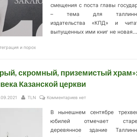
смещения с поста главы государ
– тема для таллиннс
издательства «КПД» и чита
выпущенных ими книг не новая.
теграция и порох
рый, скромный, приземистый храм»
 века Казанской церкви
sted
By
к
.09.2021
TLN
Комментариев
нет
записи
В нынешнем сентябре трехве
«Серый,
скромный,
юбилей отмечает старе
приземистый
деревянное здание Таллин
храм»: