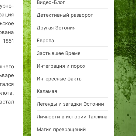
Видео-Блог
рно-
ация
Детективный разворот
ьское
Другая Эстония
ована
Европа
 1851
Застывшее Время
Интеграция и порох
шнего
ьваре
Интересные факты
ался
Каламая
лота,
астал
Легенды и загадки Эстонии
Личности в истории Таллина
Магия превращений