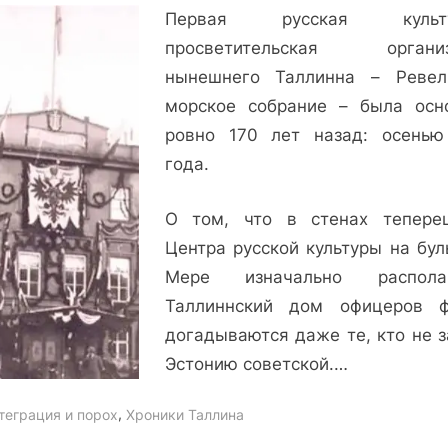
Первая русская культу
Детище
адмирала
просветительская организ
Литке:
нынешнего Таллинна – Ревел
Ревельское
морское собрание – была осн
морское
ровно 170 лет назад: осенью
собрание
года.
О том, что в стенах тепере
Центра русской культуры на бул
Мере изначально располаг
Таллиннский дом офицеров ф
догадываются даже те, кто не з
Эстонию советской.…
,
теграция и порох
Хроники Таллина