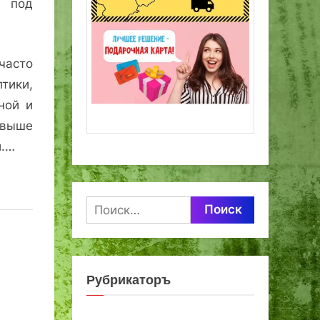
 под
часто
тики,
ной и
 выше
и.…
Найти:
Рубрикаторъ