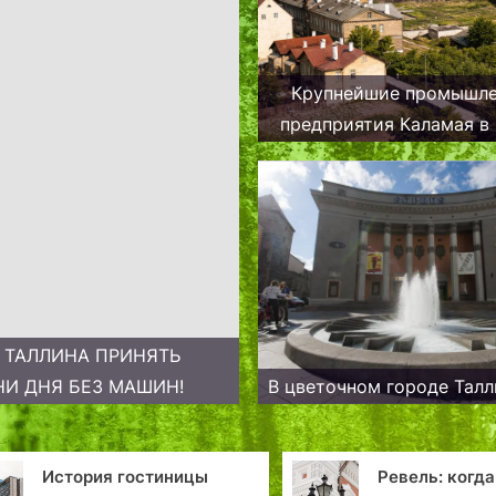
Крупнейшие промышл
предприятия Каламая в 
годы: адаптация к н
условиям и развит
производства
И ТАЛЛИНА ПРИНЯТЬ
НИ ДНЯ БЕЗ МАШИН!
В цветочном городе Талл
Ревель: когда фонари
Небо