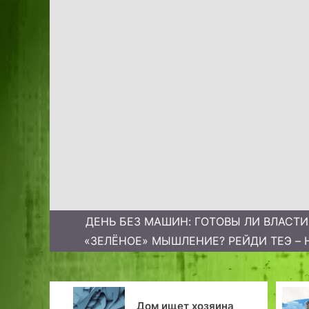
ДЕНЬ БЕЗ МАШИН: ГОТОВЫ ЛИ ВЛАСТ
«ЗЕЛЁНОЕ» МЫШЛЕНИЕ? РЕЙДИ ТЕЭ – 
История гостиницы
ищет хозяина