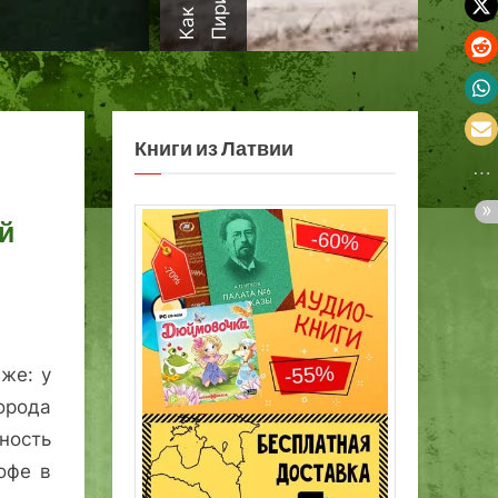
а
Книги из Латвии
й
же: у
рода
ность
офе в