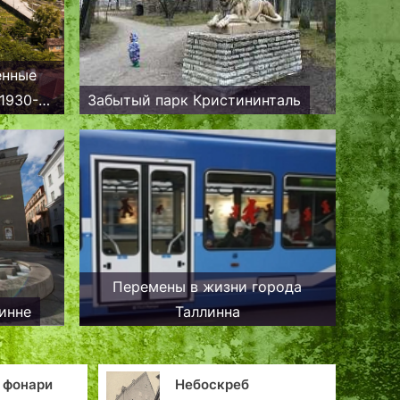
енные
1930-е
Забытый парк Кристининталь
овым
ие
Перемены в жизни города
инне
Таллинна
скреб
На Комендантской