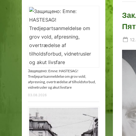
Зак
Пят
Po
12
on
Защищено: Emne: HASTESAG!
Tredjepartsanmeldelse om grov vold,
afpresning, overtrædelse af tilholdsforbud,
vidnetrusler og akut livsfare
03.08.2026