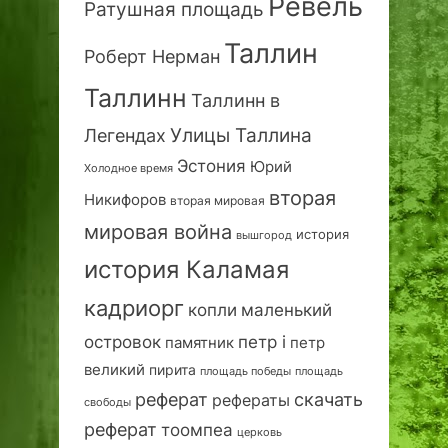
Ревель
Ратушная площадь
Таллин
Роберт Нерман
Таллинн
Таллинн в
Улицы Таллина
Легендах
Эстония
Юрий
Холодное время
вторая
Никифоров
вторая мировая
мировая война
история
вышгород
история Каламая
кадриорг
маленький
копли
островок
петр i
петр
памятник
великий
пирита
площадь победы
площадь
реферат
скачать
рефераты
свободы
реферат
тоомпеа
церковь