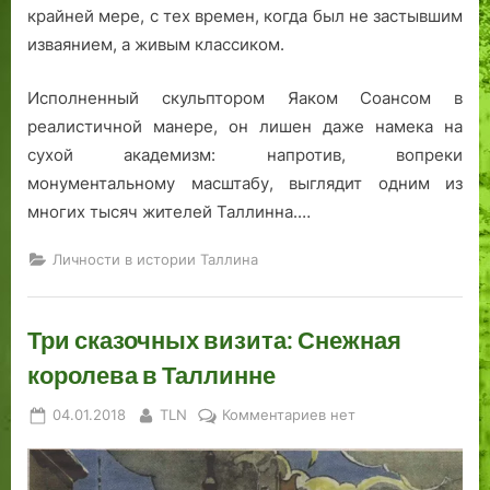
л
9
м
и
п
крайней мере, с тех времен, когда был не застывшим
е
5
а
и
л
изваянием, а живым классиком.
в
0
р
Г
а
а
,
т
а
н
Исполненный скульптором Яаком Соансом в
я
1
.
н
ы
реалистичной манере, он лишен даже намека на
т
9
С
з
б
сухой академизм: напротив, вопреки
о
5
к
ы
ы
монументальному масштабу, выглядит одним из
ч
9
о
л
к
,
л
о
многих тысяч жителей Таллинна.…
а
1
ь
г
н
9
з
о
Личности в истории Таллина
а
6
и
Т
Р
2
п
а
Три сказочных визита: Снежная
а
,
о
л
т
1
с
л
королева в Таллинне
у
9
н
и
ш
6
е
н
Posted
By
к
04.01.2018
TLN
Комментариев
нет
н
3
г
н
on
записи
о
,
у
а
Три
й
1
!
сказочных