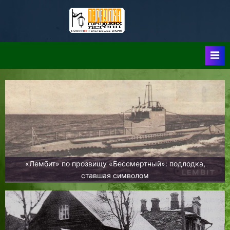
Skip
to
Таллин:
Таллин: Застывшее
content
Время-|-
Переулки
Городских
Легенд
«Лембит» по прозвищу «Бессмертный»: подлодка,
ставшая символом