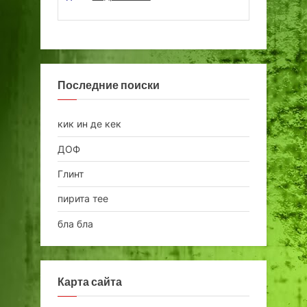
Последние поиски
кик ин де кек
ДОФ
Глинт
пирита тее
бла бла
Карта сайта