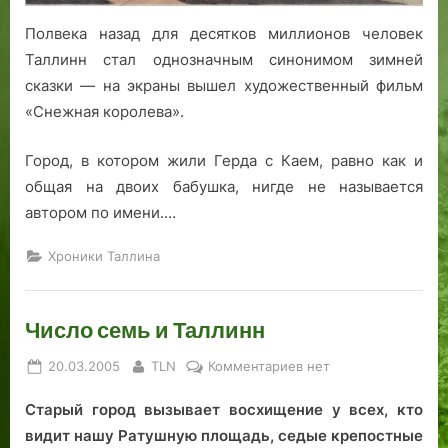
Полвека назад для десятков миллионов человек
Таллинн стал однозначным синонимом зимней
сказки — на экраны вышел художественный фильм
«Снежная королева».
Город, в котором жили Герда с Каем, равно как и
общая на двоих бабушка, нигде не называется
автором по имени.…
Хроники Таллина
Число семь и Таллинн
Posted
By
к
20.03.2005
TLN
Комментариев
нет
on
записи
Старый город вызывает восхищение у всех, кто
Число
семь
видит нашу Ратушную площадь, седые крепостные