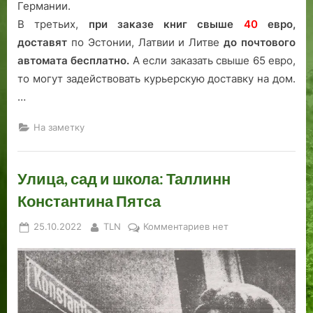
Германии.
В третьих,
при заказе книг свыше
40
евро,
доставят
по Эстонии, Латвии и Литве
до почтового
автомата бесплатно.
А если заказать свыше 65 евро,
то могут задействовать курьерскую доставку на дом.
…
На заметку
Улица, сад и школа: Таллинн
Константина Пятса
Posted
By
к
25.10.2022
TLN
Комментариев
нет
on
записи
Улица,
сад
и
школа: