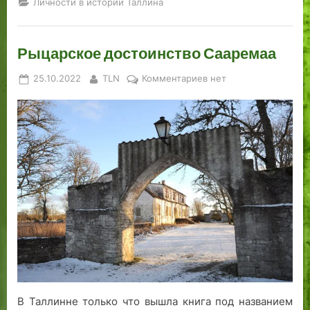
Личности в истории Таллина
Рыцарское достоинство Сааремаа
Posted
By
к
25.10.2022
TLN
Комментариев
нет
on
записи
Рыцарское
достоинство
Сааремаа
В Таллинне только что вышла книга под названием