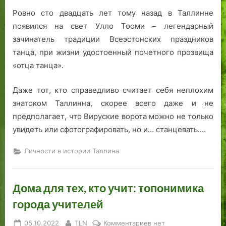
Ровно сто двадцать лет тому назад в Таллинне
появился на свет Улло Тооми – легендарный
зачинатель традиции Всеэстонских праздников
танца, при жизни удостоенный почетного прозвища
«отца танца».
Даже тот, кто справедливо считает себя неплохим
знатоком Таллинна, скорее всего даже и не
предполагает, что Вируские ворота можно не только
увидеть или сфотографировать, но и… станцевать.…
Личности в истории Таллина
Дома для тех, кто учит: топонимика
города учителей
Posted
By
к
05.10.2022
TLN
Комментариев
нет