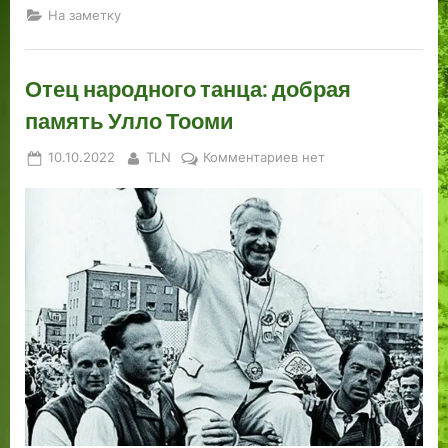
На заметку
Отец народного танца: добрая
память Улло Тооми
Posted
By
к
10.10.2022
TLN
Комментариев
нет
on
записи
Отец
народного
танца:
добрая
память
Улло
Тооми