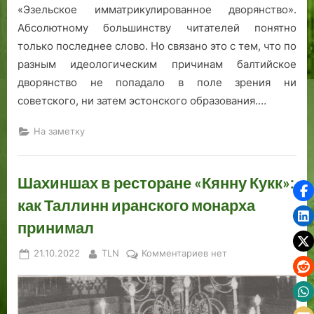
«Эзельское имматрикулированное дворянство».
Абсолютному большинству читателей понятно
только последнее слово. Но связано это с тем, что по
разным идеологическим причинам балтийское
дворянство не попадало в поле зрения ни
советского, ни затем эстонского образования.…
На заметку
Шахиншах в ресторане «Кянну Кукк»:
как Таллинн иранского монарха
принимал
Posted
By
к
21.10.2022
TLN
Комментариев
нет
on
записи
Шахиншах
в