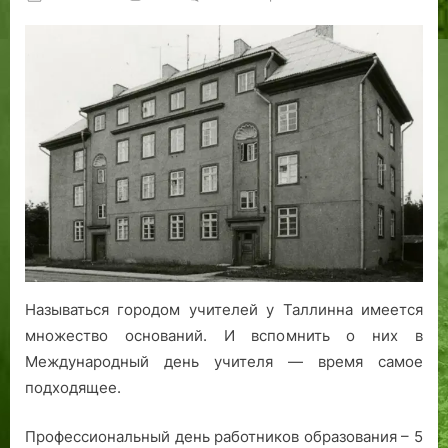
on
записи
Дома
для
тех,
кто
учит:
топонимика
города
учителей
Называться городом учителей у Таллинна имеется
множество оснований. И вспомнить о них в
Международный день учителя — время самое
подходящее.
Профессиональный день работников образования – 5