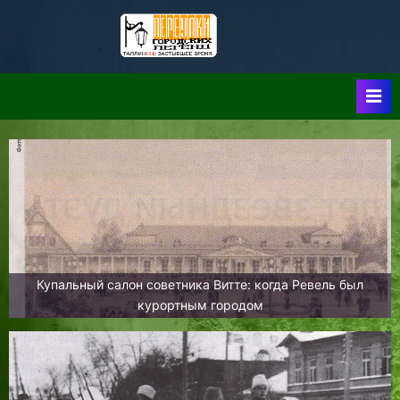
Skip
to
Таллин:
Таллин: Застывшее
content
Время-|-
Переулки
Городских
Легенд
Купальный салон советника Витте: когда Ревель был
курортным городом