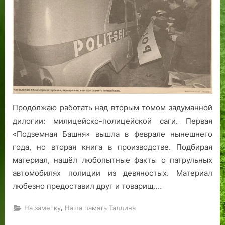
:
н
е
а
ф
о
а
н
р
а
в
у
а
л
т
и
е
ц
р
е
Продолжаю работать над вторым томом задуманной
о
У
дилогии: милицейско-полицейской саги. Первая
м
у
«Подземная Башня» вышла в феврале нынешнего
м
с
года, но вторая книга в производстве. Подбирая
у
ж
материал, нашёл любопытные факты о патрульных
е
автомобилях полиции из девяностых. Материал
с
любезно предоставил друг и товарищ.…
т
в
,
На заметку
Наша память Таллина
а