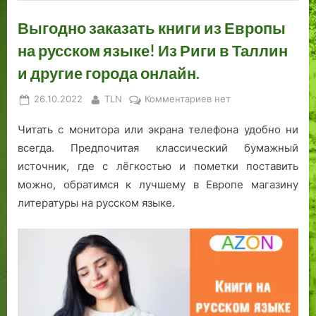
и
б
Выгодно заказать книги из Европы
е
на русском языке! Из Риги в Таллин
с
и другие города онлайн.
с
м
Posted
By
к
26.10.2022
TLN
Комментариев
нет
е
on
записи
р
Читать с монитора или экрана телефона удобно ни
Выгодно
т
заказать
всегда. Предпочитая классический бумажный
и
книги
источник, где с лёгкостью и пометки поставить
я
из
можно, обратимся к лучшему в Европе магазину
Европы
литературы на русском языке.
на
русском
языке!
Из
Риги
в
Таллин
и