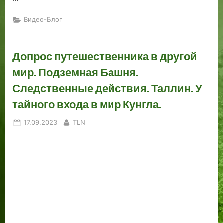
и
л
н
а
Видео-Блог
а
с
а
д
Допрос путешественника в другой
а
мир. Подземная Башня.
м
в
Следственные действия. Таллин. У
1
тайного входа в мир Кунгла.
9
3
Posted
By
17.09.2023
TLN
0
on
-
е
г
о
д
ы