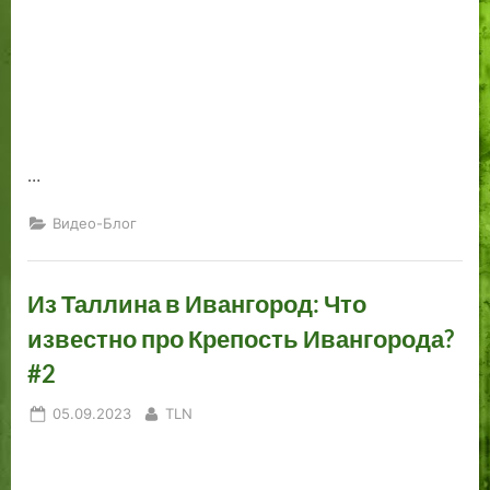
…
Видео-Блог
Из Таллина в Ивангород: Что
известно про Крепость Ивангорода?
#2
Posted
By
05.09.2023
TLN
on