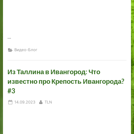
…
Видео-Блог
Из Таллина в Ивангород: Что
известно про Крепость Ивангорода?
#3
Posted
By
14.09.2023
TLN
on