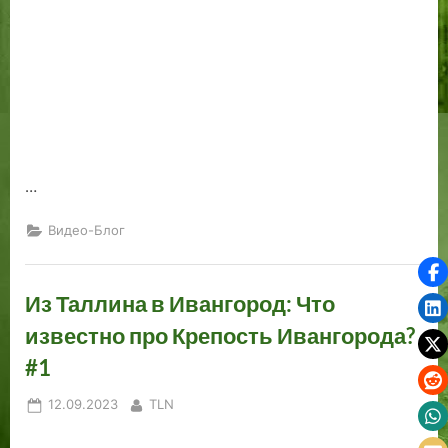
…
Видео-Блог
Из Таллина в Ивангород: Что
известно про Крепость Ивангорода?
#1
Posted
By
12.09.2023
TLN
on