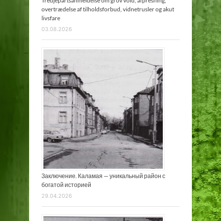
Tredjepartsanmeldelse om grov vold, afpresning,
overtrædelse af tilholdsforbud, vidnetrusler og akut
livsfare
03.08.2026
Заключение. Каламая — уникальный район с
богатой историей
29.04.2026