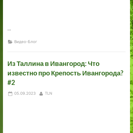
…
Видео-Блог
Из Таллина в Ивангород: Что
известно про Крепость Ивангорода?
#2
Posted
By
05.09.2023
TLN
on