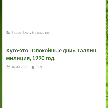
…
,
Видео-Блог
На заметку
Хуго-Уго «Спокойные дни». Таллин,
милиция, 1990 год.
Posted
By
16.09.2023
TLN
on