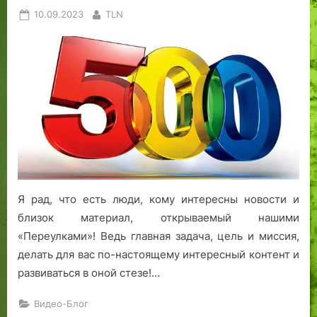
Posted
By
10.09.2023
TLN
on
Я рад, что есть люди, кому интересны новости и
близок материал, открываемый нашими
«Переулками»! Ведь главная задача, цель и миссия,
делать для вас по-настоящему интересный контент и
развиваться в оной стезе!…
Видео-Блог