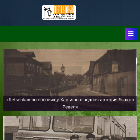
Skip
to
Таллин:
Таллин: Застывшее
content
Время-|-
Переулки
Городских
Легенд
«Retschka» по прозвищу Харьяпеа: водная артерия былого
Ревеля