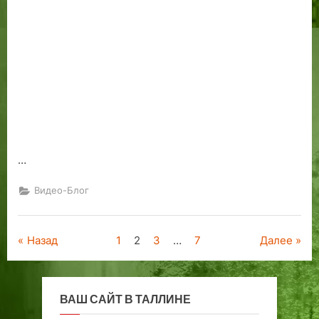
…
Видео-Блог
Пагинация
Назад
1
2
3
…
7
Далее
записей
ВАШ САЙТ В ТАЛЛИНЕ