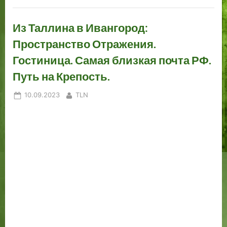
Из Таллина в Ивангород:
Пространство Отражения.
Гостиница. Самая близкая почта РФ.
Путь на Крепость.
Posted
By
10.09.2023
TLN
on