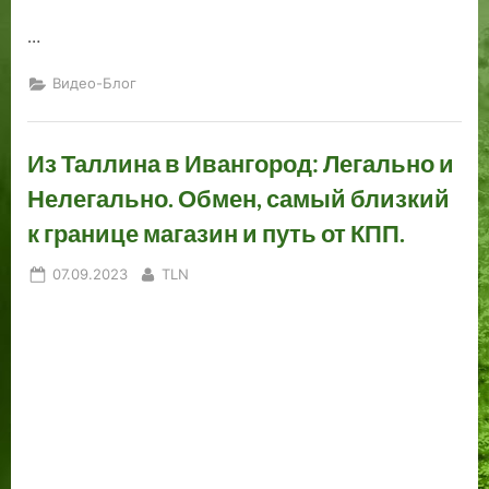
…
Видео-Блог
Из Таллина в Ивангород: Легально и
Нелегально. Обмен, самый близкий
к границе магазин и путь от КПП.
Posted
By
07.09.2023
TLN
on