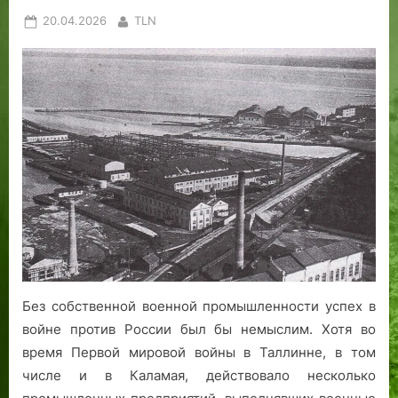
Posted
By
20.04.2026
TLN
on
Без собственной военной промышленности успех в
войне против России был бы немыслим. Хотя во
время Первой мировой войны в Таллинне, в том
числе и в Каламая, действовало несколько