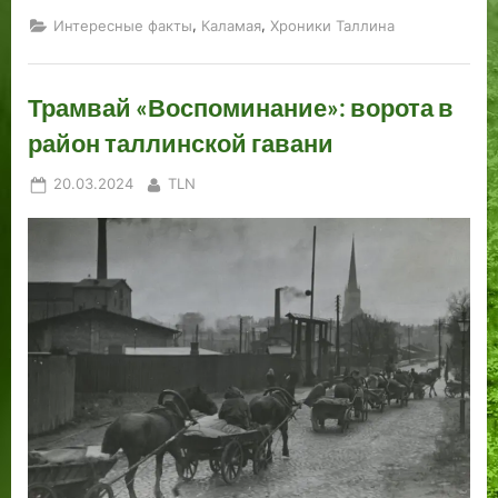
,
,
Интересные факты
Каламая
Хроники Таллина
Трамвай «Воспоминание»: ворота в
район таллинской гавани
Posted
By
20.03.2024
TLN
on