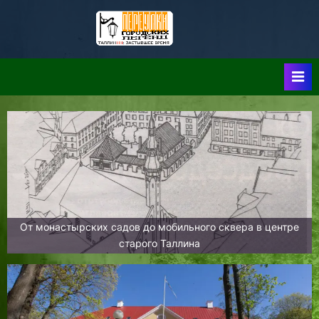
Skip
to
Таллин:
Таллин: Застывшее
content
Время-|-
Переулки
Городских
Легенд
От монастырских садов до мобильного сквера в центре
старого Таллина