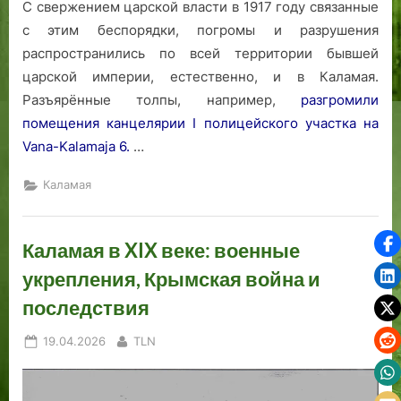
С свержением царской власти в 1917 году связанные
с этим беспорядки, погромы и разрушения
распространились по всей территории бывшей
царской империи, естественно, и в Каламая.
Разъярённые толпы, например,
разгромили
помещения канцелярии I полицейского участка на
Vana-Kalamaja 6.
…
Каламая
Каламая в XIX веке: военные
укрепления, Крымская война и
последствия
Posted
By
19.04.2026
TLN
on