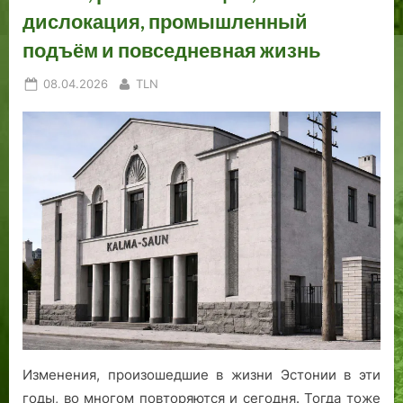
дислокация, промышленный
подъём и повседневная жизнь
Posted
By
08.04.2026
TLN
on
Изменения, произошедшие в жизни Эстонии в эти
годы, во многом повторяются и сегодня. Тогда тоже