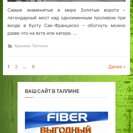
Самые знаменитые в мире Золотые ворота –
легендарный мост над одноименным проливом при
входе в бухту Сан-Франциско – обогнуть можно
разве что на яхте или катере. …
Хроники Таллина
Пагинация
1
2
…
9
Далее
записей
ВАШ САЙТ В ТАЛЛИНЕ