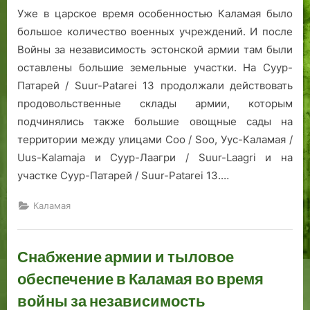
а
а
Уже в царское время особенностью Каламая было
й
л
большое количество военных учреждений. И после
ф
л
Войны за независимость эстонской армии там были
ф
и
оставлены большие земельные участки. На Суур-
е
н
Патарей / Suur-Patarei 13 продолжали действовать
н
е
продовольственные склады армии, которым
х
подчинялись также большие овощные сады на
а
территории между улицами Соо / Soo, Уус-Каламая /
г
е
Uus-Kalamaja и Суур-Лаагри / Suur-Laagri и на
н
участке Суур-Патарей / Suur-Patarei 13.…
а
Каламая
Снабжение армии и тыловое
обеспечение в Каламая во время
войны за независимость