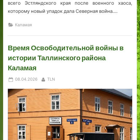
всего Эстляндского края после военного хаоса,
которому новый упадок дала Северная война.…
Каламая
Время Освободительной войны в
истории Таллинского района
Каламая
Posted
By
08.04.2026
TLN
on