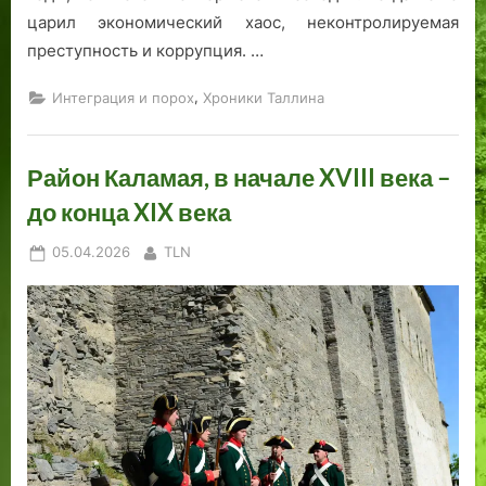
царил экономический хаос, неконтролируемая
преступность и коррупция. …
,
Интеграция и порох
Хроники Таллина
Район Каламая, в начале XVIII века –
до конца XIX века
Posted
By
05.04.2026
TLN
on