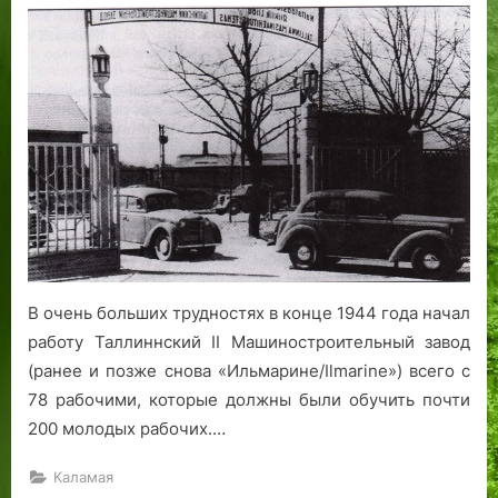
М
о
о
с
м
а
а
ы
о
в
я
я
й
з
о
Р
т
з
и
й
и
и
а
к
и
м
:
р
С
м
а
е
е
н
н
м
т
н
о
с
о
р
и
й
и
:
:
а
В очень больших трудностях в конце 1944 года начал
н
п
л
работу Таллиннский II Машиностроительный завод
а
е
ь
(ранее и позже снова «Ильмарине/Ilmarine») всего с
с
т
н
78 рабочими, которые должны были обучить почти
л
е
ы
200 молодых рабочих.…
е
р
й
д
б
п
Каламая
и
у
а