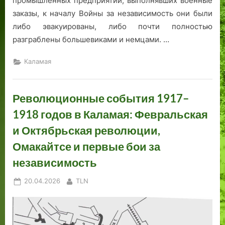
промышленных предприятий, выполнявших военные
заказы, к началу Войны за независимость они были
либо эвакуированы, либо почти полностью
разграблены большевиками и немцами. …
Каламая
Революционные события 1917–
1918 годов в Каламая: Февральская
и Октябрьская революции,
Омакайтсе и первые бои за
независимость
Posted
By
20.04.2026
TLN
on