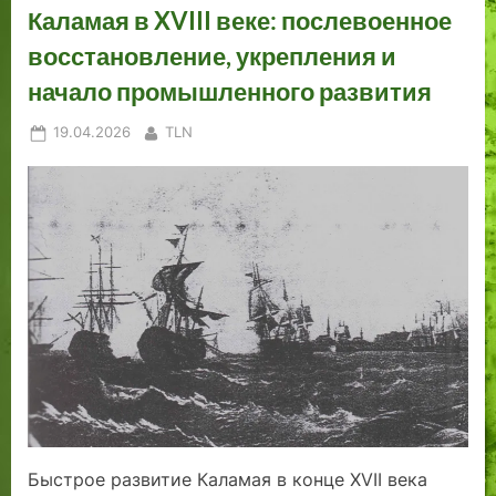
Каламая в XVIII веке: послевоенное
восстановление, укрепления и
начало промышленного развития
Posted
By
19.04.2026
TLN
on
Быстрое развитие Каламая в конце XVII века