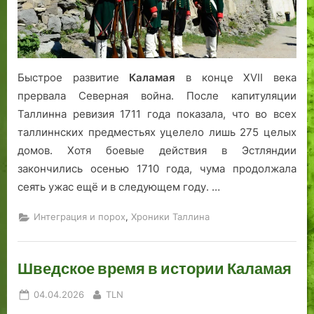
Быстрое развитие
Каламая
в конце XVII века
прервала Северная война. После капитуляции
Таллинна ревизия 1711 года показала, что во всех
таллиннских предместьях уцелело лишь 275 целых
домов. Хотя боевые действия в Эстляндии
закончились осенью 1710 года, чума продолжала
сеять ужас ещё и в следующем году. …
,
Интеграция и порох
Хроники Таллина
Шведское время в истории Каламая
Posted
By
04.04.2026
TLN
on