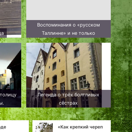
Воспоминания о «русском
ца
Таллинне» и не только
столицу
Легенда о трёх болтливых
ы.
сёстрах
«Как крепкий череп
Святой Николай —