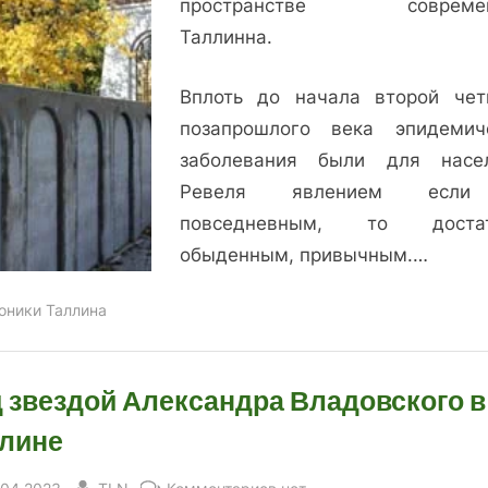
пространстве современ
Таллинна.
Вплоть до начала второй чет
позапрошлого века эпидемич
заболевания были для насе
Ревеля явлением есл
повседневным, то достат
обыденным, привычным.…
оники Таллина
 звездой Александра Владовского в
лине
sted
By
к