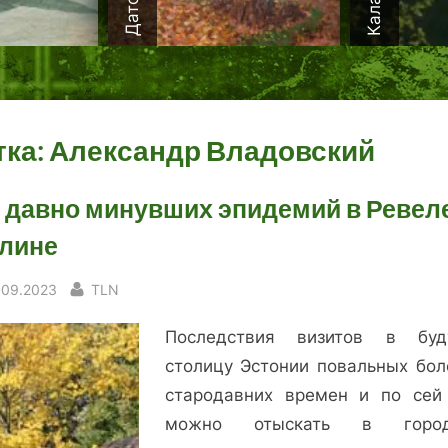
тка:
Александр Владовский
 давно минувших эпидемий в Ревеле
лине
sted
By
.09.2023
TLN
Последствия визитов в бу
столицу Эстонии повальных бол
стародавних времен и по сей
можно отыскать в город