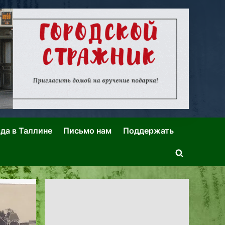
ида в Таллине
Письмо нам
Поддержать
Toggle
search
form