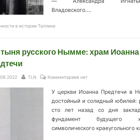
— Александра Игнатье
Владовского.…
чности в истории Таллина
тыня русского Нымме: храм Иоанна
дтечи
sted
By
к
.08.2022
TLN
Комментариев
нет
записи
У церкви Иоанна Предтечи в 
Святыня
русского
достойный и солидный юбилей: 
Нымме:
сто лет назад со дня закла
храм
фундамент будущего х
Иоанна
символического краеугольного к
Предтечи