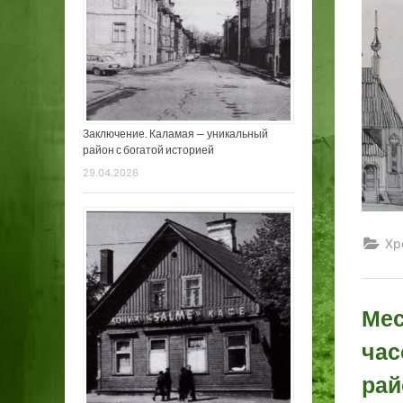
Заключение. Каламая — уникальный
район с богатой историей
29.04.2026
Хр
Мес
час
рай