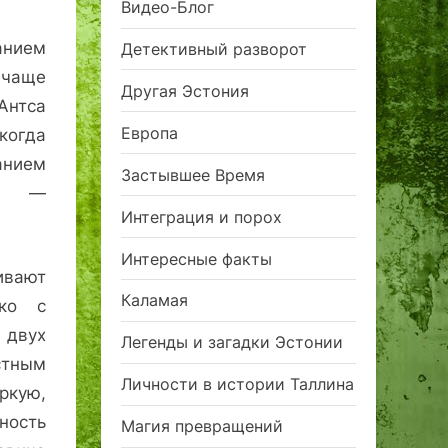
Видео-Блог
анием
Детективный разворот
 чаще
Другая Эстония
Антса
Европа
когда
анием
Застывшее Время
ра —
Интеграция и порох
Интересные факты
ивают
Каламая
ако с
двух
Легенды и загадки Эстонии
стным
Личности в истории Таллина
ркую,
ность
Магия превращений