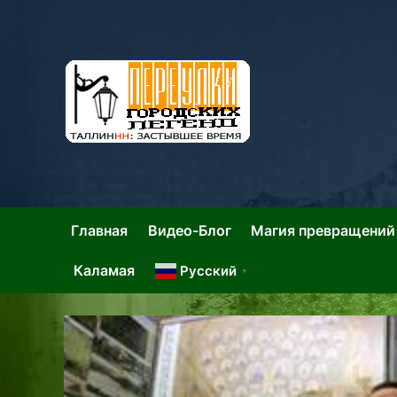
Skip
to
content
Та
Тал
Главная
Видео-Блог
Магия превращений
Каламая
Русский
▼