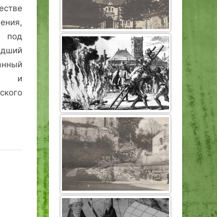
естве
ения,
 под
едший
анный
ры и
ского