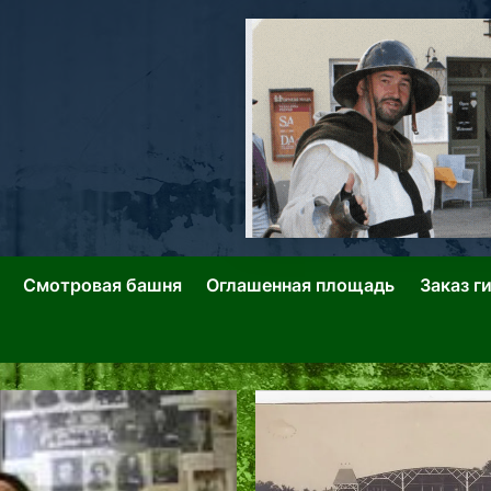
ллин: Переулки Городских Легенд
лин: Застывшее Время-|-
Смотровая башня
Оглашенная площадь
Заказ г