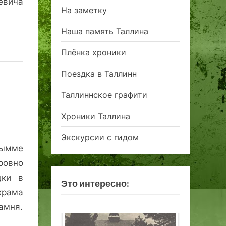
вича
На заметку
Наша память Таллина
Плёнка хроники
Поездка в Таллинн
Таллиннское графити
Хроники Таллина
Экскурсии с гидом
Нымме
ровно
дки в
Это интересно:
рама
амня.