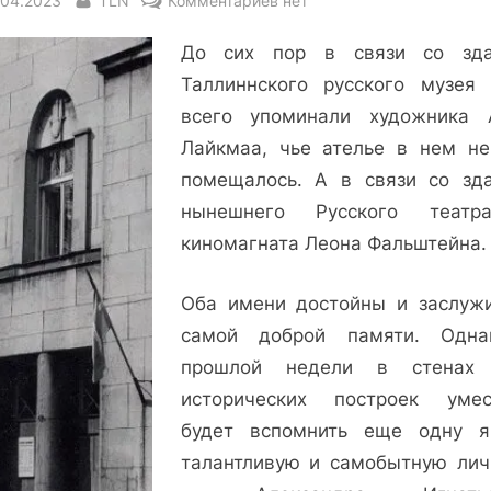
.04.2023
TLN
Комментариев
нет
записи
До сих пор в связи со зд
Под
звездой
Таллиннского русского музея
Александра
всего упоминали художника 
Владовского
Лайкмаа, чье ателье в нем не
в
помещалось. А в связи со зд
Таллине
нынешнего Русского теат
киномагната Леона Фальштейна.
Оба имени достойны и заслуж
самой доброй памяти. Одн
прошлой недели в стенах 
исторических построек уме
будет вспомнить еще одну я
талантливую и самобытную лич