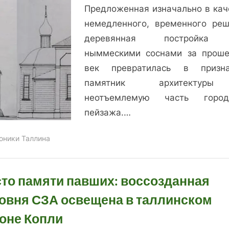
Предложенная изначально в кач
немедленного, временного реш
деревянная постройка
ныммескими соснами за прош
век превратилась в призн
памятник архитекту
неотъемлемую часть город
пейзажа.…
оники Таллина
то памяти павших: воссозданная
овня СЗА освещена в таллинском
оне Копли