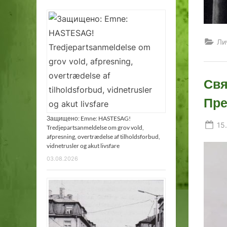
Ли
Свя
Пре
Защищено: Emne: HASTESAG!
Po
15
Tredjepartsanmeldelse om grov vold,
on
afpresning, overtrædelse af tilholdsforbud,
vidnetrusler og akut livsfare
03.08.2026