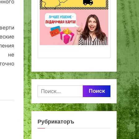
ного
верти
еские
ления
и не
очно
Найти:
Рубрикаторъ