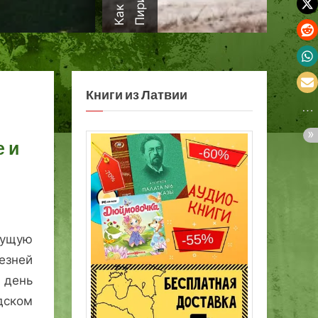
а
Книги из Латвии
 и
дущую
езней
 день
ском