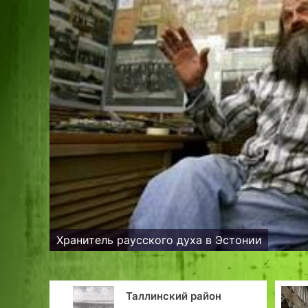
Хранитель рaусского духа в Эстонии
аллинский район
Пятая линия,